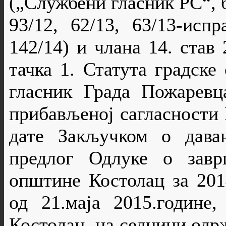
(„Службени гласник РС“, б
93/12, 62/13, 63/13-испр
142/14) и члана 14. став 
тачка 1. Статута градск
гласник Града Пожаревца
прибављеној сагласности 
дате Закључком о дава
предлог Одлуке о завр
општине Костолац за 201
од 21.маја 2015.године
Костолац, на седници одрж