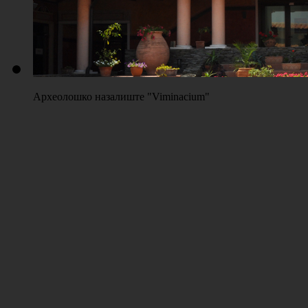
Археолошко назалиште "Viminacium"