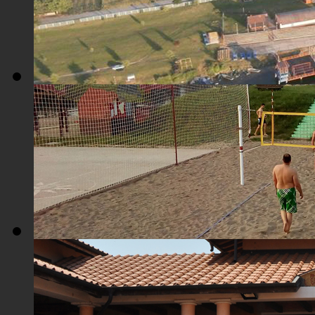
Плажа "Топољар" - Поглед из ваздуха
Плажа "Топољар" - Терени на песку