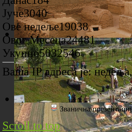
Јуче
3040
Ове недеље
19038
Овог Месеца
24481
Археолошко налазиште "Viminacium"
Укупно
5032546
Ваша IP адреса је:
недеља,
Званична презентац
Плажа "Топољар" - Поглед са торња
Scroll to top