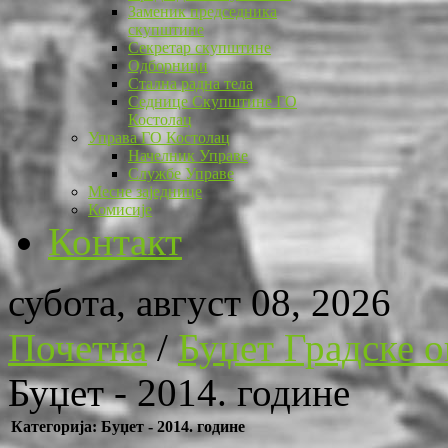
Заменик председника
скупштине
Секретар скупштине
Одборници
Стална радна тела
Седнице Скупштине ГО
Костолац
Управа ГО Костолац
Начелник Управе
Службе Управе
Месне заједнице
Комисије
Контакт
субота, август 08, 2026
Почетна
/
Буџет Градске 
Буџет - 2014. године
Категорија: Буџет - 2014. године