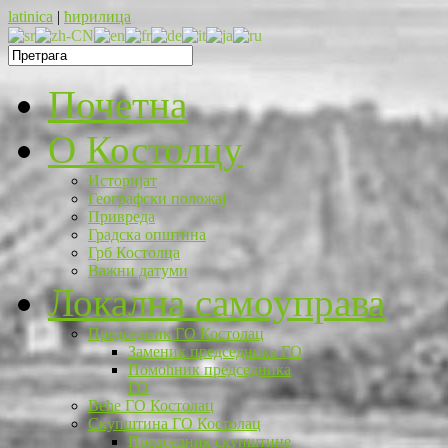
latinica
|
ћирилица
Почетна
O Костолцу
Историјат
Географски положај
Привреда
Градска општина
Грб Костолца
Важни датуми
Локална самоуправа
Председник ГО Костолац
Заменик председника ГО
Помоћник председника
ГО
Веће ГО Костолац
Скупштина ГО Костолац
Председник скупштине