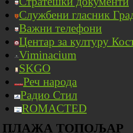
Стратешки документи
Службени гласник Гра
Важни телефони
Центар за културу Кос
Viminacium
SKGO
Реч народа
Радио Стил
ROMACTED
ПЛАЖА ТОПОЉАР