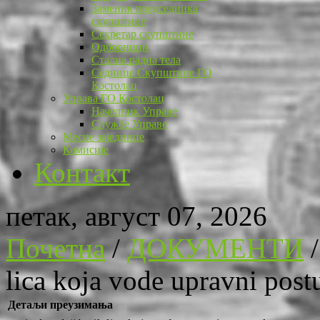
Заменик председника
скупштине
Секретар скупштине
Одборници
Стална радна тела
Седнице Скупштине ГО
Костолац
Управа ГО Костолац
Начелник Управе
Службе Управе
Месне заједнице
Комисије
Контакт
петак, август 07, 2026
Почетна
/
ДОКУМЕНТИ
lica koja vode upravni post
Детаљи преузимања