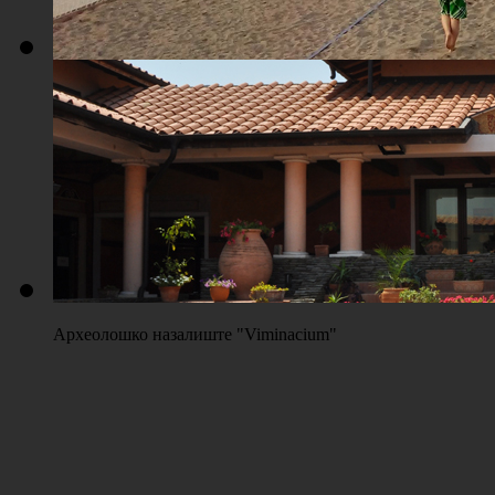
Плажа "Топољар" - Терени на песку
Археолошко назалиште "Viminacium"