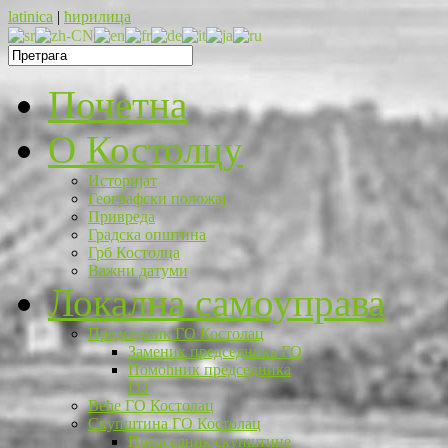
latinica
|
ћирилица
Почетна
O Костолцу
Историјат
Географски положај
Привреда
Градска општина
Грб Костолца
Важни датуми
Локална самоуправа
Председник ГО Костолац
Заменик председника ГО
Помоћник председника
ГО
Веће ГО Костолац
Скупштина ГО Костолац
Председник скупштине