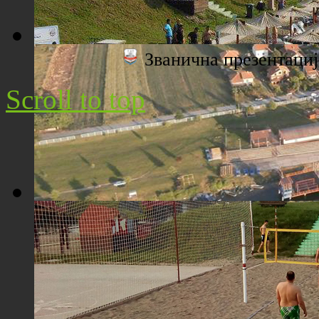
Званична презентац
Плажа "Топољар" - Поглед са торња
Scroll to top
Плажа "Топољар" - Поглед из ваздуха