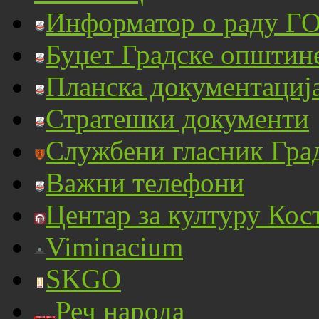
Информатор о раду ГО
Буџет Градске општин
Планска документациј
Стратешки документи
Службени гласник Гра
Важни телефони
Центар за културу Кос
Viminacium
SKGO
Реч народа