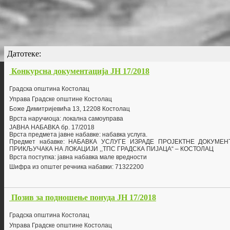
Датотеке:
Конкурсна документација ЈН 17/2018
Г
радска општина Костолац
Управа Градске општине Костолац
Боже Димитријевића 13, 12208 Костолац
Врста наручиоца: локална самоуправа
ЈАВНА НАБАВКА бр.
17/2018
Врста предмета јавне набавке: набавка
услуга
.
Предмет набавке:
НАБАВКА УСЛУГЕ ИЗРАДЕ ПРОЈЕКТНЕ ДОКУМЕ
ПРИКЉУЧАКА НА ЛОКАЦИЈИ ,,ТПС ГРАДСКА ПИЈАЦА“
– КОСТОЛАЦ
Врста поступка: јавна набавка мале вредности
Шифра из општег речника набавки: 71322200
Позив за подношење понуда ЈН 17/2018
Г
радска општина Костолац
Управа Градске општине Костолац