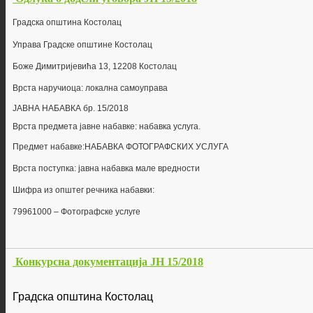
Г
радска општина Костолац
Управа Градске општине Костолац
Боже Димитријевића 13, 12208 Костолац
Врста наручиоца: локална самоуправа
ЈАВНА НАБАВКА бр.
15/2018
Врста предмета јавне набавке: набавка
услуга
.
Предмет набавке:
НАБАВКА ФОТОГРАФСКИХ УСЛУГА
Врста поступка: јавна набавка мале вредности
Шифра из општег речника набавки:
79961000 – Фотографске услуге
Конкурсна документација ЈН 15/2018
Г
радска општина Костолац