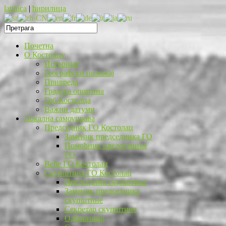
latinica
|
ћирилица
Почетна
O Костолцу
Историјат
Географски положај
Привреда
Градска општина
Грб Костолца
Важни датуми
Локална самоуправа
Председник ГО Костолац
Заменик председника ГО
Помоћник председника
ГО
Веће ГО Костолац
Скупштина ГО Костолац
Председник скупштине
Заменик председника
скупштине
Секретар скупштине
Одборници