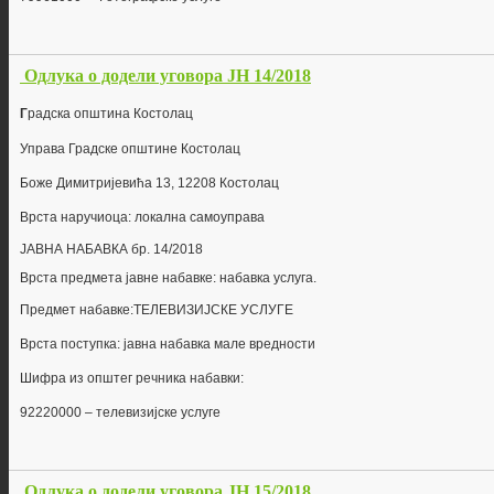
Одлука о додели уговора ЈН 14/2018
Г
радска општина Костолац
Управа Градске општине Костолац
Боже Димитријевића 13, 12208 Костолац
Врста наручиоца: локална самоуправа
ЈАВНА НАБАВКА бр.
14/2018
Врста предмета јавне набавке: набавка
услуга
.
Предмет набавке:
ТЕЛЕВИЗИЈСКЕ УСЛУГЕ
Врста поступка: јавна набавка мале вредности
Шифра из општег речника набавки:
922
2
0000
–
телевизијске услуге
Одлука о додели уговора ЈН 15/2018