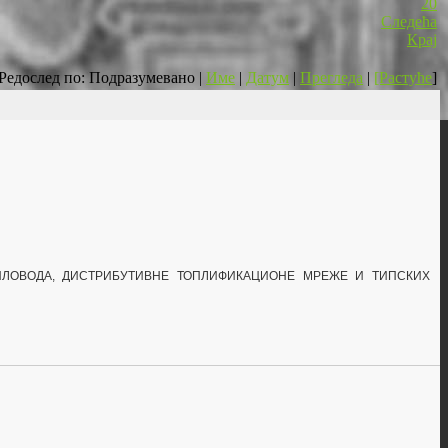
20
Следећа
Крај
Редослед по: Подразумевано |
Име
|
Датум
|
Прегледа
|
[Растуће
]
ПЛОВОДА, ДИСТРИБУТИВНЕ ТОПЛИФИКАЦИОНЕ МРЕЖЕ И
ТИПСКИХ