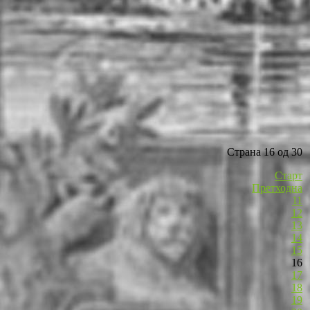
Страна 16 од 30
Старт
Претходна
11
12
13
14
15
16
17
18
19