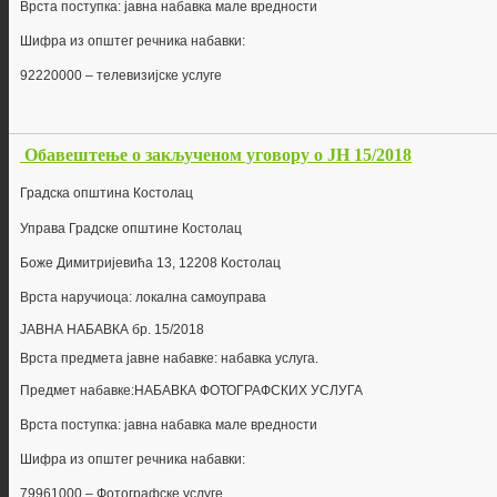
Врста поступка: јавна набавка мале вредности
Шифра из општег речника набавки:
922
2
0000
–
телевизијске услуге
Обавештење о закљученом уговору о ЈН 15/2018
Г
радска општина Костолац
Управа Градске општине Костолац
Боже Димитријевића 13, 12208 Костолац
Врста наручиоца: локална самоуправа
ЈАВНА НАБАВКА бр.
15/2018
Врста предмета јавне набавке: набавка
услуга
.
Предмет набавке:
НАБАВКА ФОТОГРАФСКИХ УСЛУГА
Врста поступка: јавна набавка мале вредности
Шифра из општег речника набавки:
79961000 – Фотографске услуге