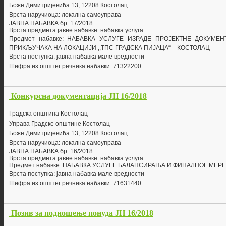
Боже Димитријевића 13, 12208 Костолац
Врста наручиоца: локална самоуправа
ЈАВНА НАБАВКА бр.
17/2018
Врста предмета јавне набавке: набавка
услуга
.
Предмет набавке:
НАБАВКА УСЛУГЕ ИЗРАДЕ ПРОЈЕКТНЕ ДОКУМЕ
ПРИКЉУЧАКА НА ЛОКАЦИЈИ ,,ТПС ГРАДСКА ПИЈАЦА“
– КОСТОЛАЦ
Врста поступка: јавна набавка мале вредности
Шифра из општег речника набавки: 71322200
Конкурсна документација ЈН 16/2018
Г
радска општина Костолац
Управа Градске општине Костолац
Боже Димитријевића 13, 12208 Костолац
Врста наручиоца: локална самоуправа
ЈАВНА НАБАВКА бр.
16/2018
Врста предмета јавне набавке: набавка
услуга
.
Предмет набавке:
НАБАВКА УСЛУГЕ БАЛАНСИРАЊА И ФИНАЛНОГ МЕР
Врста поступка: јавна набавка мале вредности
Шифра из општег речника набавки: 71631440
Позив за подношење понуда ЈН 16/2018