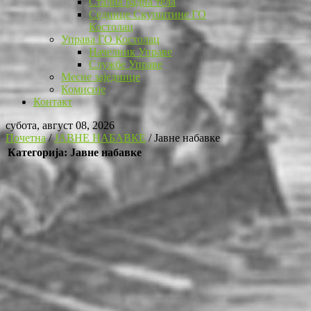
Стална радна тела
Седнице Скупштине ГО
Костолац
Управа ГО Костолац
Начелник Управе
Службе Управе
Месне заједнице
Комисије
Контакт
субота, август 08, 2026
Почетна
/
ЈАВНЕ НАБАВКЕ
/
Јавне набавке
Категорија: Јавне набавке