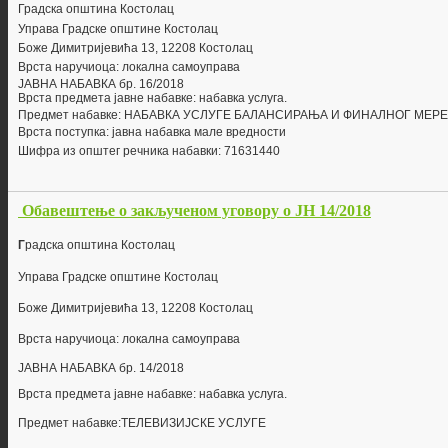
Г
радска општина Костолац
Управа Градске општине Костолац
Боже Димитријевића 13, 12208 Костолац
Врста наручиоца: локална самоуправа
ЈАВНА НАБАВКА бр.
16/2018
Врста предмета јавне набавке: набавка
услуга
.
Предмет набавке:
НАБАВКА УСЛУГЕ БАЛАНСИРАЊА И ФИНАЛНОГ МЕР
Врста поступка: јавна набавка мале вредности
Шифра из општег речника набавки: 71631440
Обавештење о закљученом уговору о ЈН 14/2018
Г
радска општина Костолац
Управа Градске општине Костолац
Боже Димитријевића 13, 12208 Костолац
Врста наручиоца: локална самоуправа
ЈАВНА НАБАВКА бр.
14/2018
Врста предмета јавне набавке: набавка
услуга
.
Предмет набавке:
ТЕЛЕВИЗИЈСКЕ УСЛУГЕ