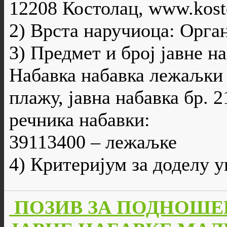
12208 Костолац, www.kosto
2) Врста наручиоца: Орга
3) Предмет и број јавне н
Набавка набавка лежаљки 
плажу, јавна набавка бр. 
речника набавки:
39113400 – лежаљке
4) Критеријум за доделу 
ПОЗИВ ЗА ПОДНОШЕ