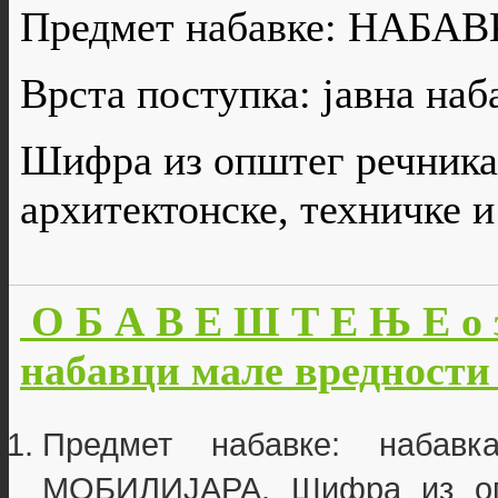
Предмет набавке: НАБ
Врста поступка: јавна наб
Шифра из општег речника
архитектонске, техничке и
О Б А В Е Ш Т Е Њ Е о 
набавци мале вредности б
Предмет набавке: наба
МОБИЛИЈАРА. Шифра из опш