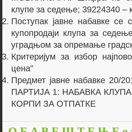
клупе за седење; 39224340 – 
Поступак јавне набавке се 
купопродаји клупа за седење
уградњом за опремање градск
Критеријум за избор најпово
цена"
Предмет јавне набавке 20/201
ПАРТИЈА 1: НАБАВКА КЛУПА
КОРПИ ЗА ОТПАТКЕ
О Б А В Е Ш Т Е Њ Е о 