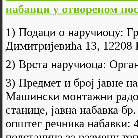
набавци у отвореном пост
1) Подаци о наручиоцу: Г
Димитријевића 13, 12208 
2) Врста наручиоца: Орга
3) Предмет и број јавне н
Машински монтажни радо
станице, јавна набавка бр
општег речника набавки: 
подстаница за размену то