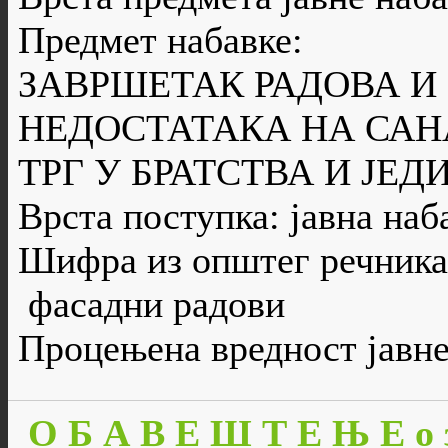
Предмет набавке:
ЗАВРШЕТАК РАДОВА И
НЕДОСТАТАКА НА САН
ТРГ У БРАТСТВА И ЈЕД
Врста поступка: јавна наб
Шифра из општег речника
фасадни радови
Процењена вредност јавне
О Б А В Е Ш Т Е Њ Е о 