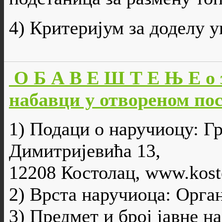
4) Критеријум за доделу 
О Б А В Е Ш Т Е Њ Е о 
набавци у отвореном пост
1) Подаци о наручиоцу: Г
Димитријевића 13,
12208 Костолац, www.kosto
2) Врста наручиоца: Орга
3) Предмет и број јавне н