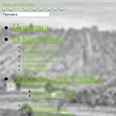
latinica
|
ћирилица
Почетна
O Костолцу
Историјат
Географски положај
Привреда
Градска општина
Грб Костолца
Важни датуми
Локална самоуправа
Председник ГО Костолац
Заменик председника ГО
Помоћник председника
ГО
Веће ГО Костолац
Скупштина ГО Костолац
Председник скупштине