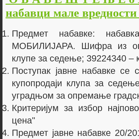
набавци мале вредности б
Предмет набавке: наба
МОБИЛИЈАРА. Шифра из опш
клупе за седење; 39224340 – 
Поступак јавне набавке се 
купопродаји клупа за седење
уградњом за опремање градск
Критеријум за избор најпово
цена"
Предмет јавне набавке 20/201