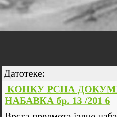
Датотеке:
КОНКУ РСНА ДОКУМ
НАБАВКА бр. 13 /201 6
Врста предмета јавне наба