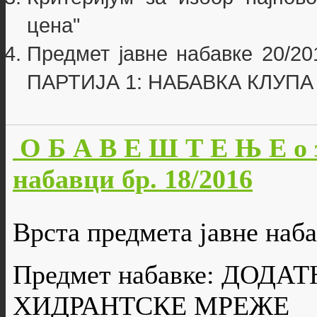
цена"
Предмет јавне набавке 20/201
ПАРТИЈА 1: НАБАВКА КЛУП
О Б А В Е Ш Т Е Њ Е о 
набавци бр. 18/2016
Врста предмета јавне наба
Предмет набавке: ДОД
ХИДРАНТСКЕ МРЕЖЕ