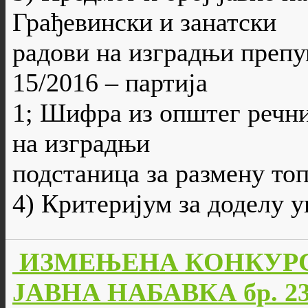
Грађевински и занатски
радови на изградњи препум
15/2016 – партија
1; Шифра из општег речни
на изградњи
подстаница за размену то
4) Критеријум за доделу 
ИЗМЕЊЕНА КОНКУРС
ЈАВНА НАБАВКА бр. 23