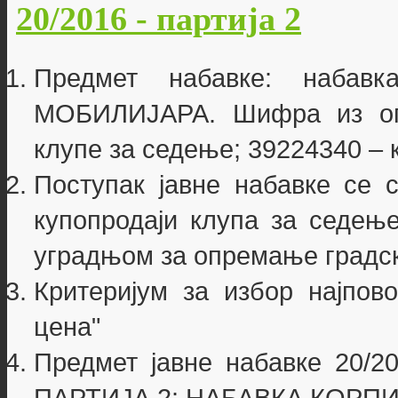
20/2016 - партија 2
Предмет набавке: наба
МОБИЛИЈАРА. Шифра из опш
клупе за седење; 39224340 – 
Поступак јавне набавке се 
купопродаји клупа за седење
уградњом за опремање градск
Критеријум за избор најпово
цена"
Предмет јавне набавке 20/20