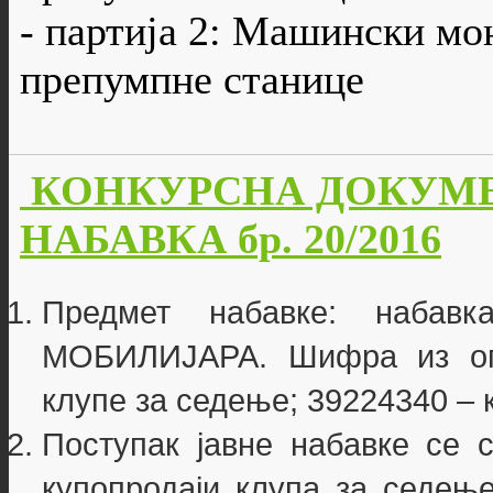
- партија 2: Машински мо
препумпне станице
КОНКУРСНА ДОКУМЕ
НАБАВКА бр. 20/2016
Предмет набавке: наба
МОБИЛИЈАРА. Шифра из опш
клупе за седење; 39224340 – 
Поступак јавне набавке се 
купопродаји клупа за седење