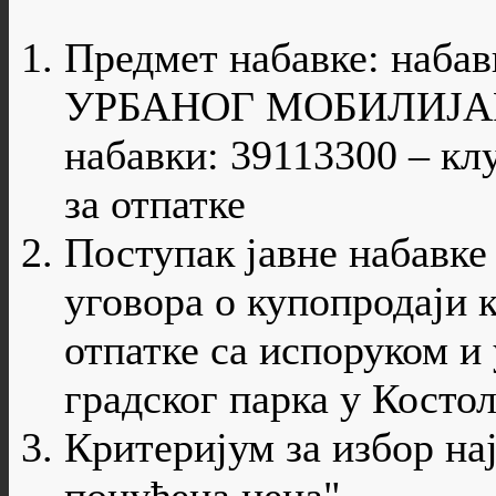
Предмет набавке: наба
УРБАНОГ МОБИЛИЈАРА.
набавки: 39113300 – кл
за отпатке
Поступак јавне набавке
уговора о купопродаји к
отпатке са испоруком и
градског парка у Костол
Критеријум за избор на