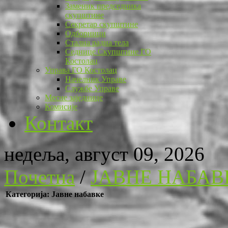
Заменик председника
скупштине
Секретар скупштине
Одборници
Стална радна тела
Седнице Скупштине ГО
Костолац
Управа ГО Костолац
Начелник Управе
Службе Управе
Месне заједнице
Комисије
Контакт
недеља, август 09, 2026
Почетна
/
ЈАВНЕ НАБАВ
Категорија: Јавне набавке