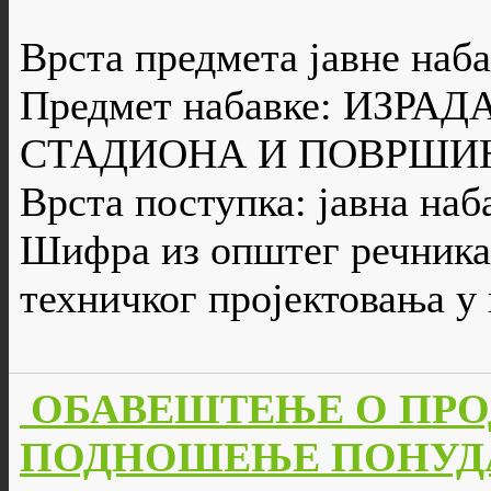
Врста предмета јавне наба
Предмет набавке: ИЗРА
СТАДИОНА И ПОВРШИ
Врста поступка: јавна наб
Шифра из општег речника 
техничког пројектовања у
ОБАВЕШТЕЊЕ О ПРО
ПОДНОШЕЊЕ ПОНУДА/П