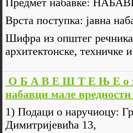
Предмет набавке: НАБ
Врста поступка: јавна наб
Шифра из општег речника
архитектонске, техничке и
О Б А В Е Ш Т Е Њ Е о 
набавци мале вредности 
1) Подаци о наручиоцу: Г
Димитријевића 13,