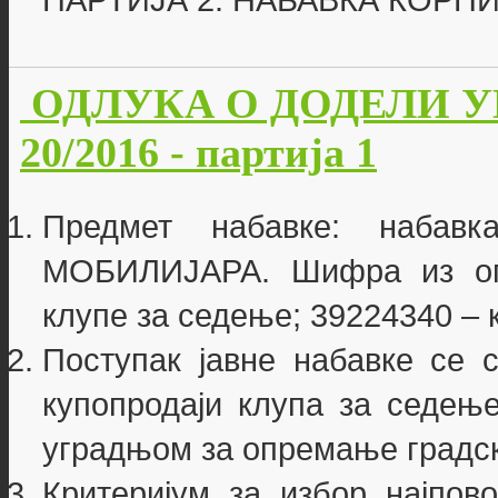
ПАРТИЈА 2: НАБАВКА КОРП
ОДЛУКА О ДОДЕЛИ УГО
20/2016 - партија 1
Предмет набавке: наба
МОБИЛИЈАРА. Шифра из опш
клупе за седење; 39224340 – 
Поступак јавне набавке се 
купопродаји клупа за седење
уградњом за опремање градск
Критеријум за избор најпово