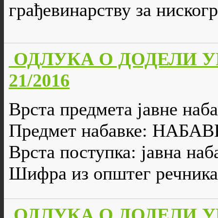
грађевинарству за ниског
ОДЛУКА О ДОДЕЛИ УГО
21/2016
Врста предмета јавне наба
Предмет набавке: НА
Врста поступка: јавна наб
Шифра из општег речника
ОДЛУКА О ДОДЕЛИ УГО