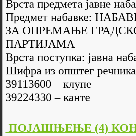
Врста предмета јавне наба
Предмет набавке: НАБ
ЗА ОПРЕМАЊЕ ГРАДСК
ПАРТИЈАМА
Врста поступка: јавна наб
Шифра из општег речника
39113600 – клупе
39224330 – канте
ПОЈАШЊЕЊЕ (4) КО