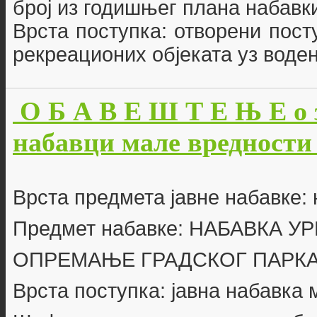
број из годишњег плана набавки
Врста поступка: отворени пост
рекреационих објеката уз воде
О Б А В Е Ш Т Е Њ Е о 
набавци мале вредности б
Врста предмета јавне набавке:
Предмет набавке: НАБАВКА 
ОПРЕМАЊЕ ГРАДСКОГ ПАРКА
Врста поступка: јавна набавка