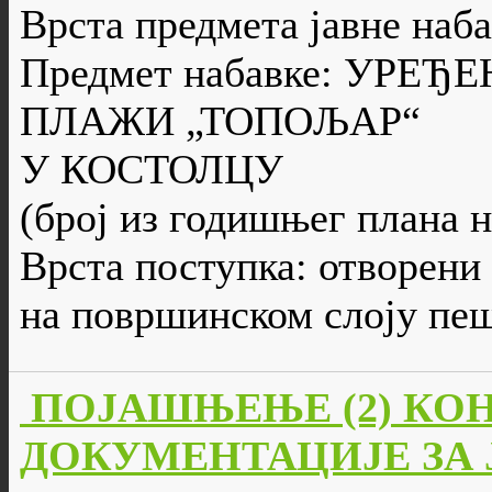
Врста предмета јавне наба
Предмет набавке: УРЕ
ПЛАЖИ „ТОПОЉАР“
У КОСТОЛЦУ
(број из годишњег плана н
Врста поступка: отворени
на површинском слоју пеш
ПОЈАШЊЕЊЕ (2) КО
ДОКУМЕНТАЦИЈЕ ЗА ЈН