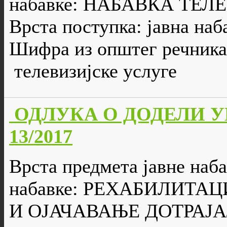
набавке: НАБАВКА ТЕ
Врста поступка: јавна наб
Шифра из општег речника
телевизијске услуге
ОДЛУКА О ДОДЕЛИ УГО
13/2017
Врста предмета јавне наб
набавке: РЕХАБИЛИТА
И ОЈАЧАВАЊЕ ДОТРАЈ