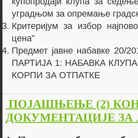
купопродаји клупа за седење
уградњом за опремање градск
Критеријум за избор најпово
цена"
Предмет јавне набавке 20/201
ПАРТИЈА 1: НАБАВКА КЛУПА
КОРПИ ЗА ОТПАТКЕ
ПОЈАШЊЕЊЕ (2) КО
ДОКУМЕНТАЦИЈЕ ЗА ЈН