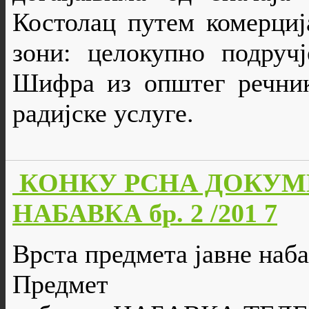
Костолац путем комерциј
зони: целокупно подруч
Шифра из општег речник
радијске услуге.
КОНКУ РСНА ДОКУМ
НАБАВКА бр. 2 /201 7
Врста предмета јавне наба
Предмет