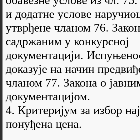
обавезне услове из чл. 75.
и додатне услове наручио
утврђене чланом 76. Закон
садржаним у конкурсној
документацији. Испуњенос
доказује на начин предвиђ
чланом 77. Закона о јавн
документацијом.
4. Критеријум за избор на
понуђена цена.