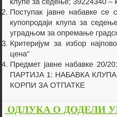
клупе за седење; 39224340 – 
Поступак јавне набавке се 
купопродаји клупа за седење
уградњом за опремање градск
Критеријум за избор најпово
цена"
Предмет јавне набавке 20/201
ПАРТИЈА 1: НАБАВКА КЛУПА
КОРПИ ЗА ОТПАТКЕ
ОДЛУКА О ДОДЕЛИ УГО