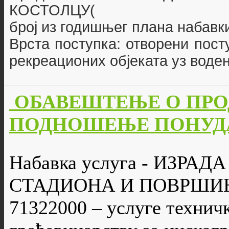
КОСТОЛЦУ(
број из годишњег плана набавки
Врста поступка: отворени пост
рекреационих објеката уз воде
ОБАВЕШТЕЊЕ О ПРО
ПОДНОШЕЊЕ ПОНУДА/П
Набавка услуга - ИЗРА
СТАДИОНА И ПОВРШИ
71322000 – услуге технич