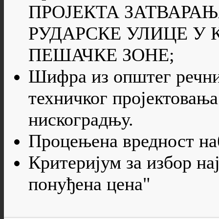
ПРОЈЕКТА ЗАТВАРА
РУДАРСКЕ УЛИЦЕ У
ПЕШАЧКЕ ЗОНЕ;
Шифра из општег речни
техничког пројектовања
нискоградњу.
Процењена вредност наб
Критеријум за избор на
понуђена цена"