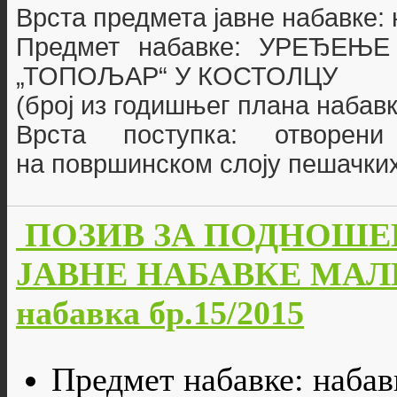
Врста предмета јавне набавке:
Предмет набавке: УРЕЂЕ
„ТОПОЉАР“ У КОСТОЛЦУ
(број из годишњег плана набавк
Врста поступка: отворен
на површинском слоју пешачких
ПОЗИВ ЗА ПОДНОШЕ
ЈАВНЕ НАБАВКЕ МАЛЕ
набавка бр.15/2015
Предмет набавке: наба