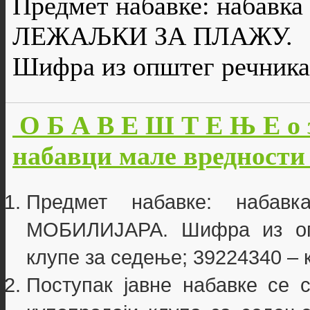
Предмет набавке: набавк
ЛЕЖАЉКИ ЗА ПЛАЖУ.
Шифра из општег речника
О Б А В Е Ш Т Е Њ Е о 
набавци мале вредности б
Предмет набавке: наба
МОБИЛИЈАРА. Шифра из опш
клупе за седење; 39224340 – 
Поступак јавне набавке се 