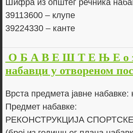
Шифра из општег речника наба
39113600 – клупе
39224330 – канте
О Б А В Е Ш Т Е Њ Е о 
набавци у отвореном пост
Врста предмета јавне набавке:
Предмет набавке:
РЕКОНСТРУКЦИЈА СПОРТСКЕ
(број из годишњег плана набавк