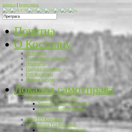
latinica
|
ћирилица
Почетна
O Костолцу
Историјат
Географски положај
Привреда
Градска општина
Грб Костолца
Важни датуми
Локална самоуправа
Председник ГО Костолац
Заменик председника ГО
Помоћник председника
ГО
Веће ГО Костолац
Скупштина ГО Костолац
Председник скупштине