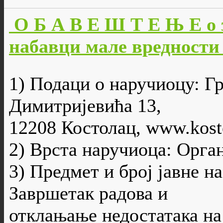
О Б А В Е Ш Т Е Њ Е о 
набавци мале вредности 
1) Подаци о наручиоцу: Г
Димитријевића 13,
12208 Костолац, www.kosto
2) Врста наручиоца: Орга
3) Предмет и број јавне н
Завршетак радова и
отклањање недостатака на