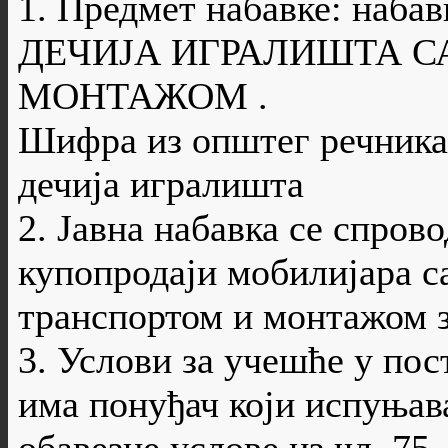
1. Предмет набавке: наб
ДЕЧИЈА ИГРАЛИШТА С
МОНТАЖОМ .
Шифра из општег речника 
дечија игралишта
2. Јавна набавка се спров
купопродаји мобилијара с
транспортом и монтажом з
3. Услови за учешће у пос
има понуђач који испуњав