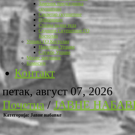
Заменик председника
скупштине
Секретар скупштине
Одборници
Стална радна тела
Седнице Скупштине ГО
Костолац
Управа ГО Костолац
Начелник Управе
Службе Управе
Месне заједнице
Комисије
Контакт
петак, август 07, 2026
Почетна
/
ЈАВНЕ НАБАВ
Категорија: Јавне набавке