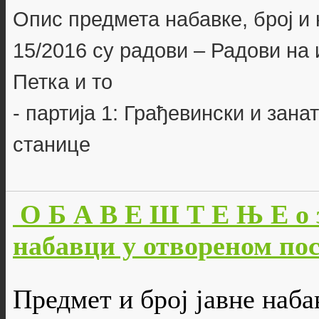
Опис предмета набавке, број и 
15/2016 су радови – Радови на
Петка и то
- партија 1: Грађевински и зан
станице
О Б А В Е Ш Т Е Њ Е о 
набавци у отвореном пос
Предмет и број јавне наба