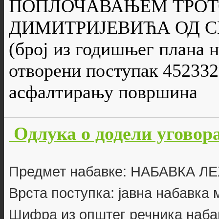
ПОПЛОЧАВАЊЕМ ТРОТ
ДИМИТРИЈЕВИЋА ОД С
(број из годишњег плана н
отворени поступак 452332
асфалтирању површина
Одлука о додели уговора
Предмет набавке: НАБАВКА 
Врста поступка: јавна набавка
Шифра из општег речника наба