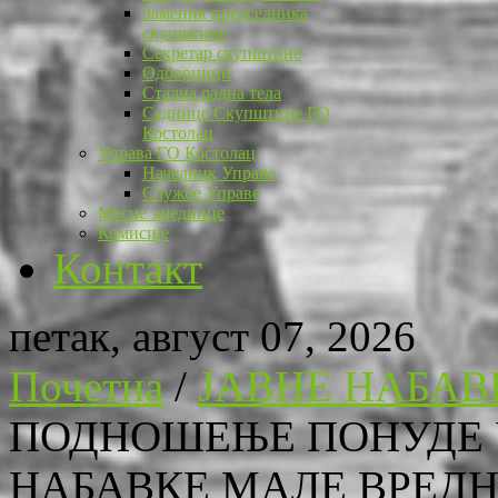
Заменик председника
скупштине
Секретар скупштине
Одборници
Стална радна тела
Седнице Скупштине ГО
Костолац
Управа ГО Костолац
Начелник Управе
Службе Управе
Месне заједнице
Комисије
Контакт
петак, август 07, 2026
Почетна
/
ЈАВНЕ НАБАВ
ПОДНОШЕЊЕ ПОНУДЕ 
НАБАВКЕ МАЛЕ ВРЕДН