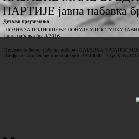
ПАРТИЈЕ јавна набавка бр
Детаљи преузимања
ПОЗИВ ЗА ПОДНОШЕЊЕ ПОНУДЕ У ПОСТУПКУ ЈАВНЕ
јавна набавка бр. 8/2016
Предмет набавке: набавка добара - НАБАВКА УРБАНО
Шифра из општег речника набавки: 39113600 – клупе; 3922433