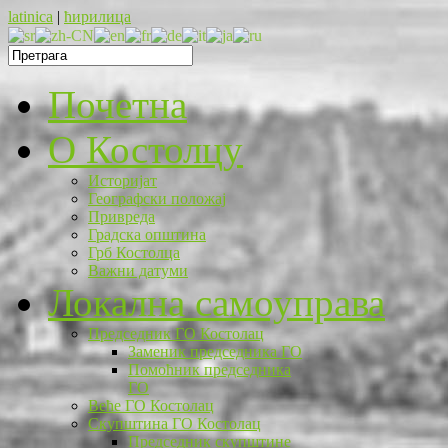
latinica
|
ћирилица
Почетна
O Костолцу
Историјат
Географски положај
Привреда
Градска општина
Грб Костолца
Важни датуми
Локална самоуправа
Председник ГО Костолац
Заменик председника ГО
Помоћник председника
ГО
Веће ГО Костолац
Скупштина ГО Костолац
Председник скупштине