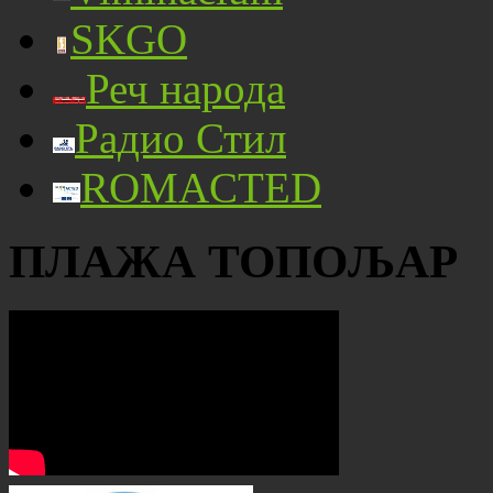
SKGO
Реч народа
Радио Стил
ROMACTED
ПЛАЖА ТОПОЉАР