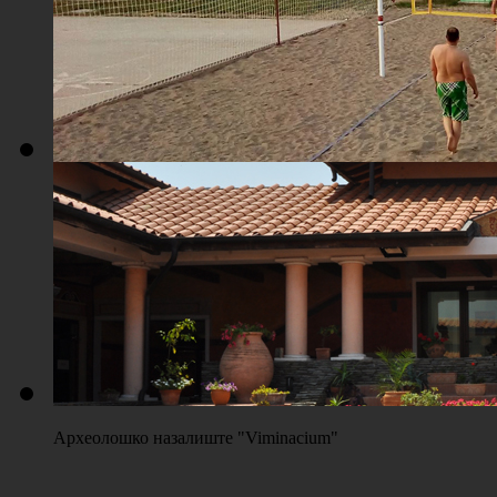
Плажа "Топољар" - Терени на песку
Археолошко назалиште "Viminacium"