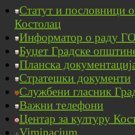
Статут и пословници 
Костолац
Информатор о раду ГО
Буџет Градске општин
Планска документациј
Стратешки документи
Службени гласник Гра
Важни телефони
Центар за културу Кос
Viminacium