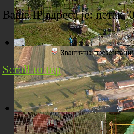
Ваша IP адреса је:
петак, 
Званична презентац
Плажа "Топољар" - Поглед са торња
Scroll to top
Плажа "Топољар" - Поглед из ваздуха