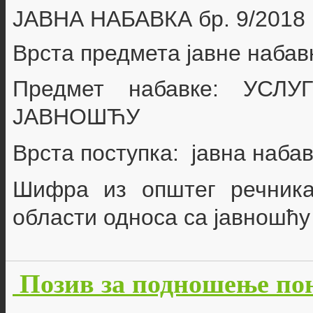
ЈАВНА НАБАВКА бр.
9/2018
Врста предмета јавне набав
Предмет набавке:
УСЛУ
ЈАВНОШЋУ
Врста поступка: јавна наба
Шифра из општег речник
области односа са јавношћ
Позив за подношење по