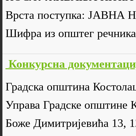
Врста поступка: ЈАВН
Шифра из општег речника
Конкурсна документациј
Градска општина Костола
Управа Градске општине 
Боже Димитријевића 13, 