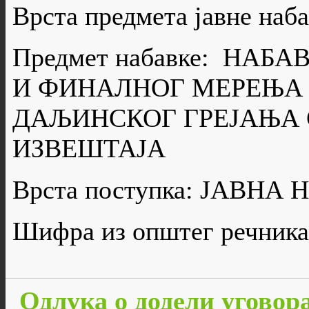
Врста предмета јавне н
Предмет набавке: НА
И ФИНАЛНОГ МЕРЕЊА
ДАЉИНСКОГ ГРЕЈАЊА 
ИЗВЕШТАЈА
Врста поступка: ЈАВН
Шифра из општег речника
Одлука о додели уговора