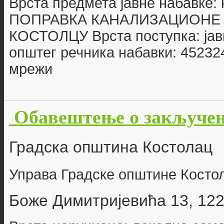
Врста предмета јавне набавке: 
ПОПРАВКА КАНАЛИЗАЦИОНЕ 
КОСТОЛЦУ Врста поступка: јав
општег речника набавки: 45232
мрежи
Обавештење о закључено
Градска општина Костолац
Управа Градске општине Косто
Боже Димитријевића 13, 12