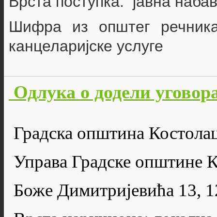
Врста поступка: јавна наба
Шифра из општег речник
канцеларијске
услуге
Одлука о додели уговор
Градска општина Костола
Управа Градске општине 
Боже Димитријевића 13, 