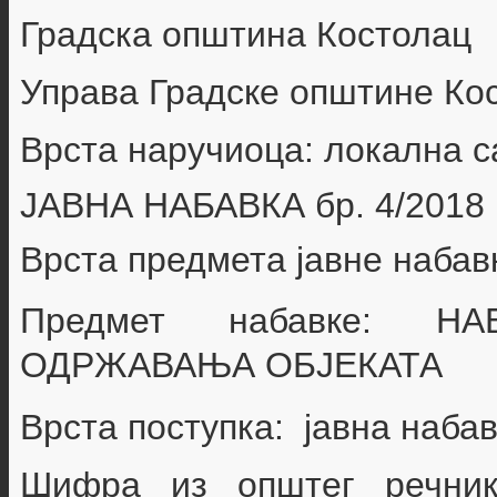
Градска општина Костолац
Управа Градске општине Ко
Врста наручиоца: локална 
ЈАВНА НАБАВКА бр.
4/2018
Врста предмета јавне набав
Предмет набавке:
НА
ОДРЖАВАЊА ОБЈЕКАТА
Врста поступка: јавна наба
Шифра из општег речни