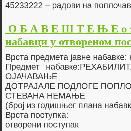
45233222 – радови на поплоч
О Б А В Е Ш Т Е Њ Е о 
набавци у отвореном пост
Врста предмета јавне набавке:
Предмет набавке:РЕХАБИЛ
ОЈАЧАВАЊЕ
ДОТРАЈАЛЕ ПОДЛОГЕ ПОПЛО
СТЕВАНА НЕМАЊЕ
(број из годишњег плана набавк
Врста поступка:
отворени поступак