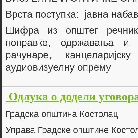
Врста поступка: јавна наба
Шифра из општег речни
поправке, одржавања и 
рачунаре, канцеларијск
аудиовизуелну опрему
Одлука о додели уговора
Г
радска општина Костолац
Управа Градске општине Косто