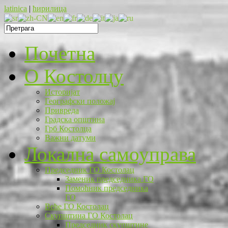
latinica
|
ћирилица
Почетна
O Костолцу
Историјат
Географски положај
Привреда
Градска општина
Грб Костолца
Важни датуми
Локална самоуправа
Председник ГО Костолац
Заменик председника ГО
Помоћник председника
ГО
Веће ГО Костолац
Скупштина ГО Костолац
Председник скупштине