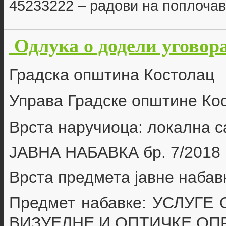
45233222 – радови на поплоч
Одлука о додели уговора
Градска општина Костолац
Управа Градске општине Ко
Врста наручиоца: локална 
ЈАВНА НАБАВКА бр.
7/2018
Врста предмета јавне набав
Предмет набавке:
УСЛУГЕ 
ВИЗУЕЛНЕ И ОПТИЧКЕ ОП