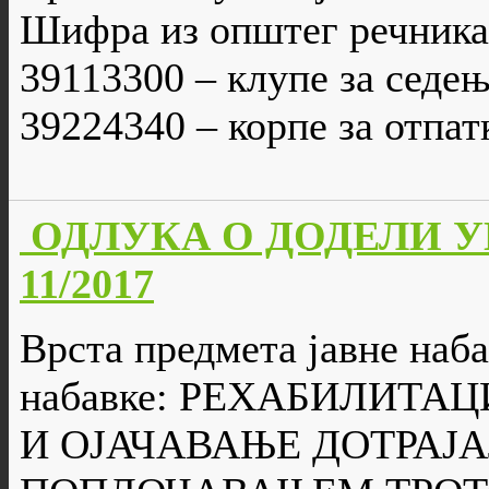
Шифра из општег речника
39113300 – клупе за седе
39224340 – корпе за отпат
ОДЛУКА О ДОДЕЛИ УГО
11/2017
Врста предмета јавне наб
набавке: РЕХАБИЛИТА
И ОЈАЧАВАЊЕ ДОТРАЈ