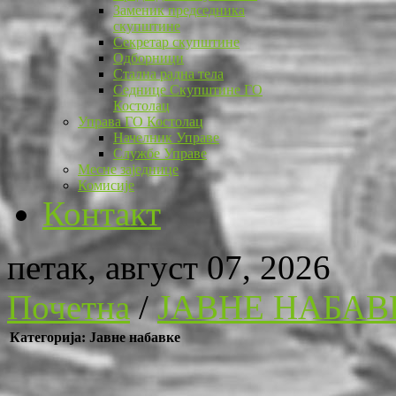
Заменик председника
скупштине
Секретар скупштине
Одборници
Стална радна тела
Седнице Скупштине ГО
Костолац
Управа ГО Костолац
Начелник Управе
Службе Управе
Месне заједнице
Комисије
Контакт
петак, август 07, 2026
Почетна
/
ЈАВНЕ НАБАВ
Категорија: Јавне набавке