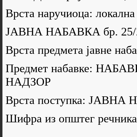
Врста наручиоца: локална
ЈАВНА НАБАВКА бр. 25/
Врста предмета јавне н
Предмет набавке: НАБ
НАДЗОР
Врста поступка: ЈАВН
Шифра из општег речника