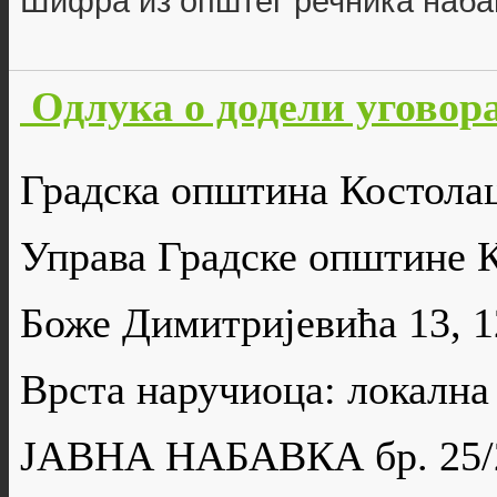
Шифра из општег речника наба
Одлука о додели уговора
Градска општина Костола
Управа Градске општине 
Боже Димитријевића 13, 
Врста наручиоца: локална
ЈАВНА НАБАВКА бр. 25/