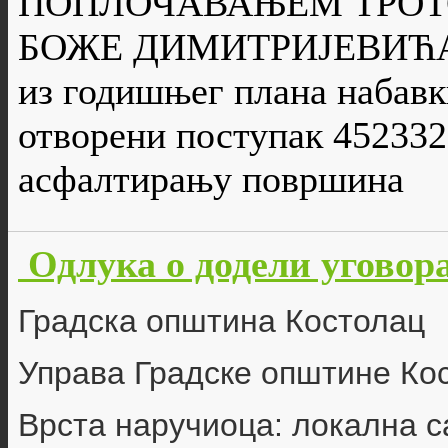
ПОПЛОЧАВАЊЕМ ТРОТ
БОЖЕ ДИМИТРИЈЕВИЋА
из годишњег плана набавки
отворени поступак 452332
асфалтирању површина
Одлука о додели уговора
Градска општина Костолац
Управа Градске општине Ко
Врста наручиоца: локална 