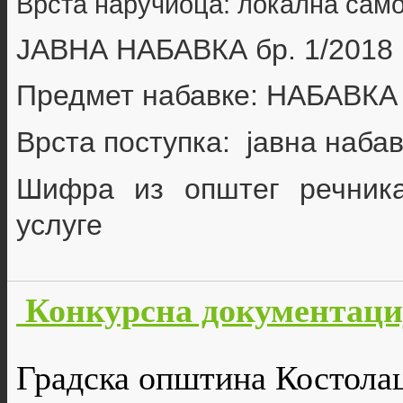
Врста наручиоца: локална сам
ЈАВНА НАБАВКА бр. 1/2018
Предмет набавке:
НАБАВКА
Врста поступка: јавна наба
Шифра из општег речник
услуге
Конкурсна документаци
Градска општина Костола