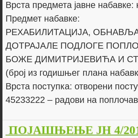
Врста предмета јавне набавке:
Предмет набавке:
РЕХАБИЛИТАЦИЈА, ОБНАВЉА
ДОТРАЈАЛЕ ПОДЛОГЕ ПОПЛ
БОЖЕ ДИМИТРИЈЕВИЋА И С
(број из годишњег плана набавк
Врста поступка: отворени пост
45233222 – радови на поплоч
ПОЈАШЊЕЊЕ ЈН 4/20