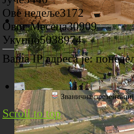
Ове недеље
3172
Овог Месеца
30909
Археолошко налазиште "Viminacium"
Укупно
5038974
Ваша IP адреса је:
понедељ
Званична презентац
Плажа "Топољар" - Поглед са торња
Scroll to top