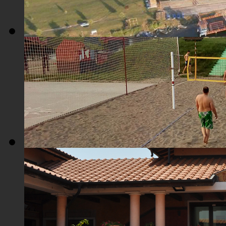
Плажа "Топољар" - Поглед из ваздуха
Плажа "Топољар" - Терени на песку