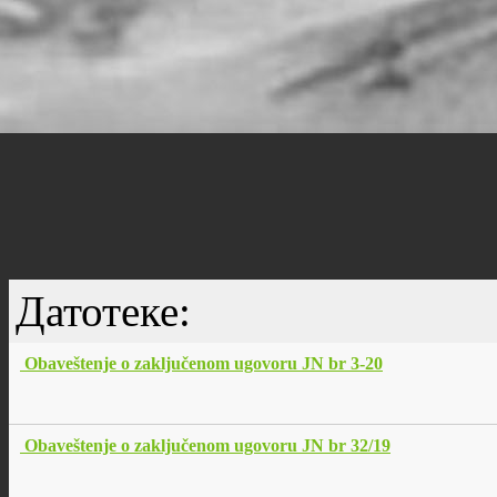
Датотеке:
Obaveštenje o zaključenom ugovoru JN br 3-20
Obaveštenje o zaključenom ugovoru JN br 32/19