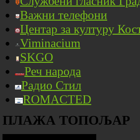
Службени гласник Гра
Важни телефони
Центар за културу Кос
Viminacium
SKGO
Реч народа
Радио Стил
ROMACTED
ПЛАЖА ТОПОЉАР