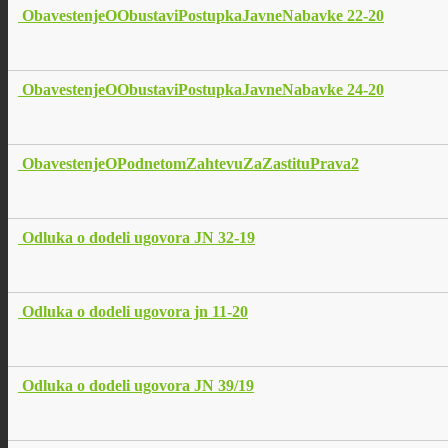
ObavestenjeOObustaviPostupkaJavneNabavke 22-20
ObavestenjeOObustaviPostupkaJavneNabavke 24-20
ObavestenjeOPodnetomZahtevuZaZastituPrava2
Odluka o dodeli ugovora JN 32-19
Odluka o dodeli ugovora jn 11-20
Odluka o dodeli ugovora JN 39/19