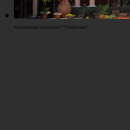
Археолошко назалиште "Viminacium"