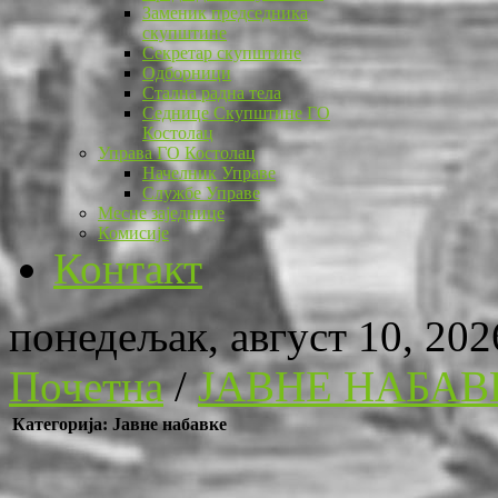
Заменик председника
скупштине
Секретар скупштине
Одборници
Стална радна тела
Седнице Скупштине ГО
Костолац
Управа ГО Костолац
Начелник Управе
Службе Управе
Месне заједнице
Комисије
Контакт
понедељак, август 10, 202
Почетна
/
ЈАВНЕ НАБАВ
Категорија: Јавне набавке