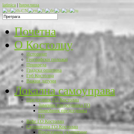
latinica
|
ћирилица
Почетна
O Костолцу
Историјат
Географски положај
Привреда
Градска општина
Грб Костолца
Важни датуми
Локална самоуправа
Председник ГО Костолац
Заменик председника ГО
Помоћник председника
ГО
Веће ГО Костолац
Скупштина ГО Костолац
Председник скупштине