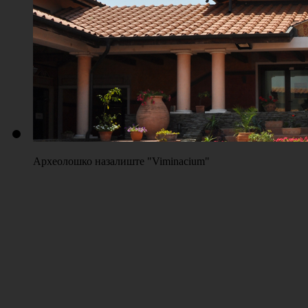
Плажа "Топољар" - Терени на песку
Археолошко назалиште "Viminacium"