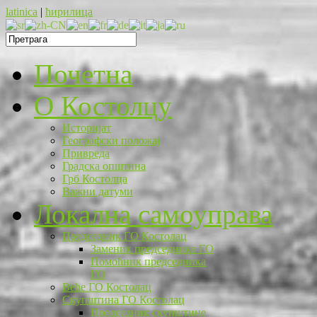
latinica
|
ћирилица
Почетна
O Костолцу
Историјат
Географски положај
Привреда
Градска општина
Грб Костолца
Важни датуми
Локална самоуправа
Председник ГО Костолац
Заменик председника ГО
Помоћник председника
ГО
Веће ГО Костолац
Скупштина ГО Костолац
Председник скупштине