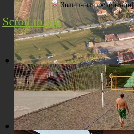
Званична презентац
Плажа "Топољар" - Поглед са торња
Scroll to top
Плажа "Топољар" - Поглед из ваздуха