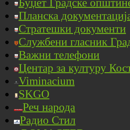
Буџет Градске општин
Планска документациј
Стратешки документи
Службени гласник Гра
Важни телефони
Центар за културу Кос
Viminacium
SKGO
Реч народа
Радио Стил