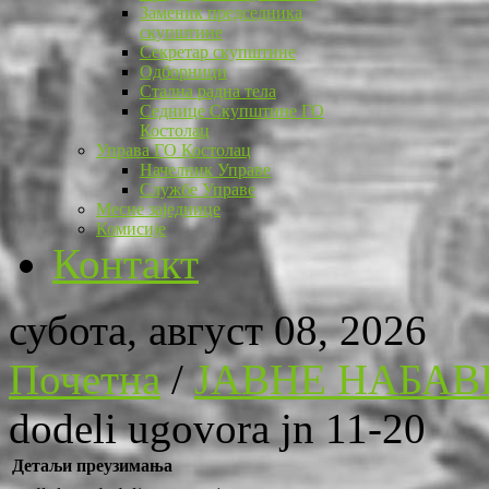
Заменик председника
скупштине
Секретар скупштине
Одборници
Стална радна тела
Седнице Скупштине ГО
Костолац
Управа ГО Костолац
Начелник Управе
Службе Управе
Месне заједнице
Комисије
Контакт
субота, август 08, 2026
Почетна
/
ЈАВНЕ НАБАВ
dodeli ugovora jn 11-20
Детаљи преузимања