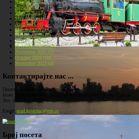
August 2026 (1)
July 2026 (1)
June 2026 (13)
May 2026 (11)
April 2026 (8)
March 2026 (2)
February 2026 (6)
January 2026 (7)
December 2025 (17)
November 2025 (5)
Локомотива у центру Костолца
October 2025 (10)
September 2025 (4)
Контактирајте нас ...
Градска општина Костолац
Боже Димитријевића 12, 12208 Костолац, Република Србија
Тел. (012) 241 830
Email:
grad.kostolac@mts.rs
Костолац на Дунаву
Број посета