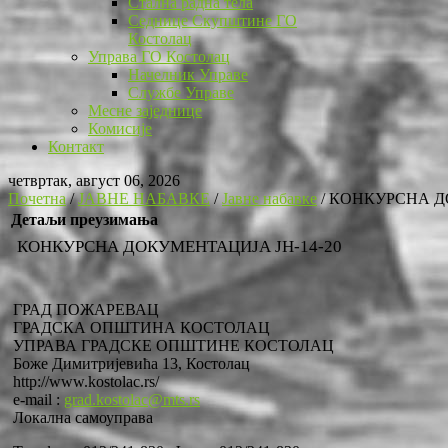
Стална радна тела
Седнице Скупштине ГО
Костолац
Управа ГО Костолац
Начелник Управе
Службе Управе
Месне заједнице
Комисије
Контакт
четвртак, август 06, 2026
Почетна
/
ЈАВНЕ НАБАВКЕ
/
Јавне набавке
/
КОНКУРСНА ДО
Детаљи преузимања
КОНКУРСНА ДОКУМЕНТАЦИЈА ЈН-14-20
ГРАД ПОЖАРЕВАЦ
ГРАДСКА ОПШТИНА КОСТОЛАЦ
УПРАВА ГРАДСКЕ ОПШТИНЕ КОСТОЛАЦ
Боже Димитријевића 13, Костолац
http://www.kostolac.rs/
e-mail :
grad.kostolac@mts.rs
Локална самоуправа