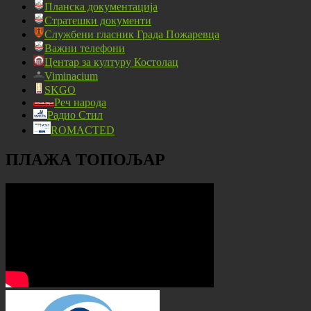
Планска документација
Стратешки документи
Службени гласник Града Пожаревца
Важни телефони
Центар за културу Костолац
Viminacium
SKGO
Реч народа
Радио Стил
ROMACTED
ПЛАЖА ТОПОЉАР