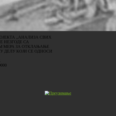
ОЈЕКТА ,,АНАЛИЗА СВИХ
Е НЕЗГОДЕ СА
М МЕРА ЗА ОТКЛАЊАЊЕ
У ДЕЛУ КОЈИ СЕ ОДНОСИ
Е
000