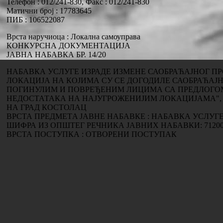
Телефон : 012/241-830, Факс : 012/241-830
Матични број : 17783645
ПИБ : 106522087
Врста наручиоца : Локална самоуправа
КОНКУРСНА ДОКУМЕНТАЦИЈА
ЈАВНА НАБАВКА БР. 14/20
НАБАВКА УСЛУГЕ ИЗРАДЕ ИЗМЕНЕ САОБРАЋАЈНОГ ПР
ЛОКАЦИЈА НА КОЈИМА СУ СЕ ДОГОДИЛЕ САОБРАЋАЈН
ПОГИНУЛИМ И ПОВРЕЂЕНИМ ЛИЦИМА СА ПРЕДЛОГО
НЕДОСТАТАКА НА НАЈУГРОЖЕНИЈИМ ЛОКАЦИЈАМА", 
НА ГРАД КОСТОЛАЦ
ВРСТА ПРЕДМЕТA ЈАВНЕ НАБАВКЕ : НАБАВКА УСЛУГ
ШИФРА ИЗ ОПШТЕГ РЕЧНИКА ЈАВНИХ НАБАВКИ: 71200
ВРСТА ПОСТУПКА : ОТВОРЕНИ ПОСТУПАК