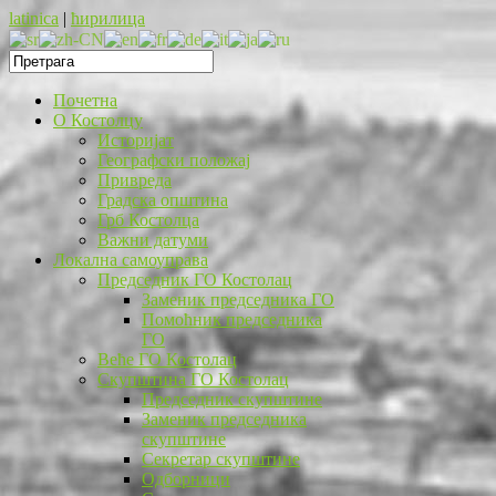
latinica
|
ћирилица
Почетна
O Костолцу
Историјат
Географски положај
Привреда
Градска општина
Грб Костолца
Важни датуми
Локална самоуправа
Председник ГО Костолац
Заменик председника ГО
Помоћник председника
ГО
Веће ГО Костолац
Скупштина ГО Костолац
Председник скупштине
Заменик председника
скупштине
Секретар скупштине
Одборници