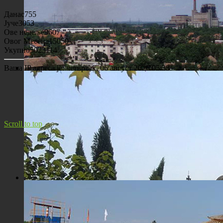
Данас
755
Јуче
3053
Ове недеље
9607
Овог Месеца
15050
Укупно
5023114
Ваша IP адреса је:
четвртак, 06 август 2026 05:38
Панорама Костолца
Scroll to top
Црква Св. Максима исповедника