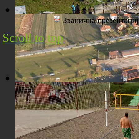
Званична презентац
Плажа "Топољар" - Поглед са торња
Scroll to top
Плажа "Топољар" - Поглед из ваздуха