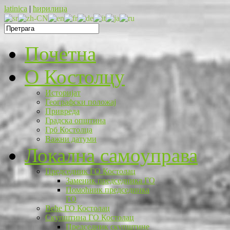
latinica
|
ћирилица
Почетна
O Костолцу
Историјат
Географски положај
Привреда
Градска општина
Грб Костолца
Важни датуми
Локална самоуправа
Председник ГО Костолац
Заменик председника ГО
Помоћник председника
ГО
Веће ГО Костолац
Скупштина ГО Костолац
Председник скупштине