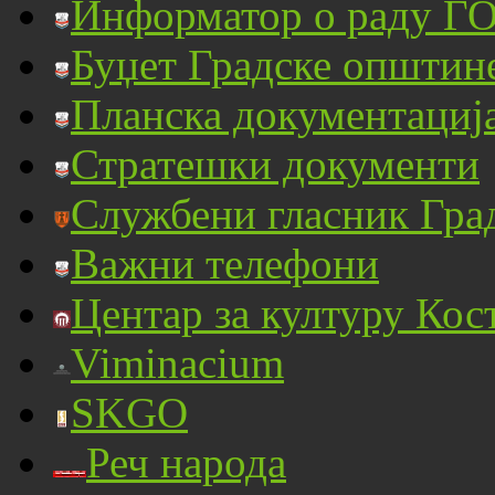
Информатор о раду ГО
Буџет Градске општин
Планска документациј
Стратешки документи
Службени гласник Гра
Важни телефони
Центар за културу Кос
Viminacium
SKGO
Реч народа