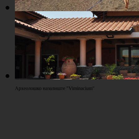
Плажа "Топољар" - Терени на песку
Археолошко назалиште "Viminacium"