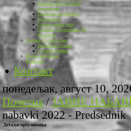
Заменик председника
скупштине
Секретар скупштине
Одборници
Стална радна тела
Седнице Скупштине ГО
Костолац
Управа ГО Костолац
Начелник Управе
Службе Управе
Месне заједнице
Комисије
Контакт
понедељак, август 10, 202
Почетна
/
ЈАВНЕ НАБАВ
nabavki 2022 - Predsednik
Детаљи преузимања