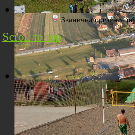
Званична презентац
Плажа "Топољар" - Поглед са торња
Scroll to top
Плажа "Топољар" - Поглед из ваздуха