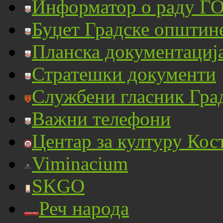
Информатор о раду ГО
Буџет Градске општин
Планска документациј
Стратешки документи
Службени гласник Гра
Важни телефони
Центар за културу Кос
Viminacium
SKGO
Реч народа