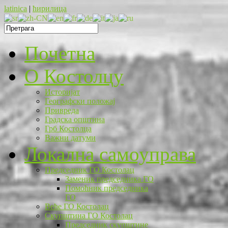
latinica
|
ћирилица
Почетна
O Костолцу
Историјат
Географски положај
Привреда
Градска општина
Грб Костолца
Важни датуми
Локална самоуправа
Председник ГО Костолац
Заменик председника ГО
Помоћник председника
ГО
Веће ГО Костолац
Скупштина ГО Костолац
Председник скупштине