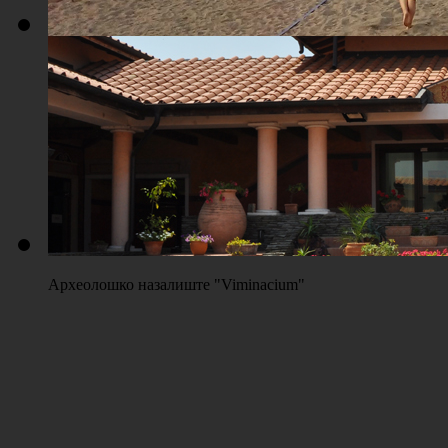
Плажа "Топољар" - Терени на песку
Археолошко назалиште "Viminacium"