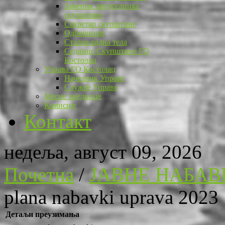
Заменик председника
скупштине
Секретар скупштине
Одборници
Стална радна тела
Седнице Скупштине ГО
Костолац
Управа ГО Костолац
Начелник Управе
Службе Управе
Месне заједнице
Комисије
Контакт
недеља, август 09, 2026
Почетна
/
ЈАВНЕ НАБАВ
plana nabavki uprava 2023
Детаљи преузимања