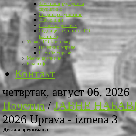
Заменик председника
скупштине
Секретар скупштине
Одборници
Стална радна тела
Седнице Скупштине ГО
Костолац
Управа ГО Костолац
Начелник Управе
Службе Управе
Месне заједнице
Комисије
Контакт
четвртак, август 06, 2026
Почетна
/
ЈАВНЕ НАБАВ
2026 Uprava - izmena 3
Детаљи преузимања