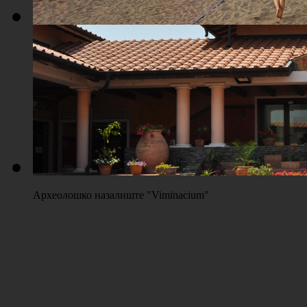
Плажа "Топољар" - Терени на песку
Археолошко назалиште "Viminacium"