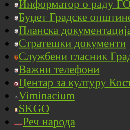
Информатор о раду ГО
Буџет Градске општин
Планска документациј
Стратешки документи
Службени гласник Гра
Важни телефони
Центар за културу Кос
Viminacium
SKGO
Реч народа