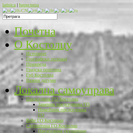
latinica
|
ћирилица
Почетна
O Костолцу
Историјат
Географски положај
Привреда
Градска општина
Грб Костолца
Важни датуми
Локална самоуправа
Председник ГО Костолац
Заменик председника ГО
Помоћник председника
ГО
Веће ГО Костолац
Скупштина ГО Костолац
Председник скупштине