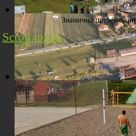
Званична презентац
Плажа "Топољар" - Поглед са торња
Scroll to top
Плажа "Топољар" - Поглед из ваздуха