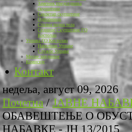
Заменик председника
скупштине
Секретар скупштине
Одборници
Стална радна тела
Седнице Скупштине ГО
Костолац
Управа ГО Костолац
Начелник Управе
Службе Управе
Месне заједнице
Комисије
Контакт
недеља, август 09, 2026
Почетна
/
ЈАВНЕ НАБАВ
ОБАВЕШТЕЊЕ О ОБУС
НАБАВКЕ - JН 13/2015