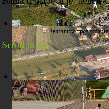
Ваша IP адреса је:
недеља,
Званична презентац
Плажа "Топољар" - Поглед са торња
Scroll to top
Плажа "Топољар" - Поглед из ваздуха