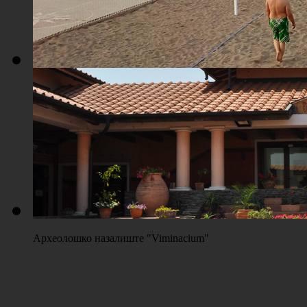
Плажа "Топољар" - Терени на песку
Археолошко назалиште "Viminacium"