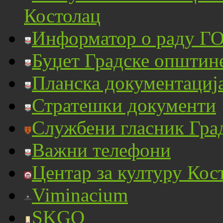
Костолац
Информатор о раду ГО
Буџет Градске општин
Планска документациј
Стратешки документи
Службени гласник Гра
Важни телефони
Центар за културу Кос
Viminacium
SKGO