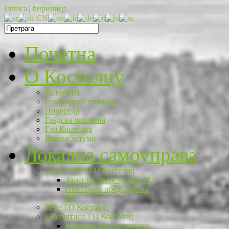
latinica
|
ћирилица
Почетна
O Костолцу
Историјат
Географски положај
Привреда
Градска општина
Грб Костолца
Важни датуми
Локална самоуправа
Председник ГО Костолац
Заменик председника ГО
Помоћник председника
ГО
Веће ГО Костолац
Скупштина ГО Костолац
Председник скупштине