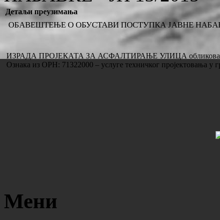
Детаљи преузимања
ОБАВЕШТЕЊЕ О ОБУСТАВИ ПОСТУПКА ЈАВНЕ НАБАВКЕ
ИЗРАДА ПРОЈЕКАТА ЗА АСФАЛТИРАЊЕ УЛИЦА обликована 
Ознака из ОРН: 71322000 – услуге техничког пројектовања у 
Мени