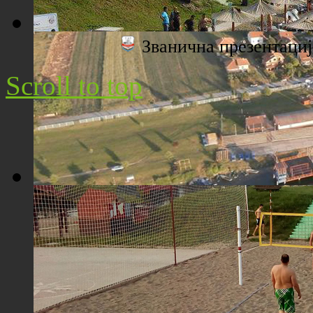
Званична презентац
Плажа "Топољар" - Поглед са торња
Scroll to top
Плажа "Топољар" - Поглед из ваздуха