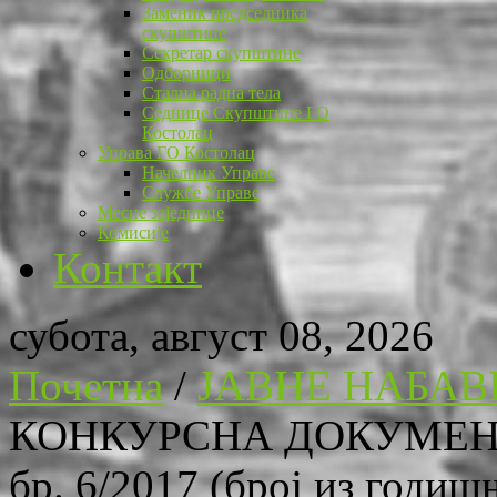
Заменик председника
скупштине
Секретар скупштине
Одборници
Стална радна тела
Седнице Скупштине ГО
Костолац
Управа ГО Костолац
Начелник Управе
Службе Управе
Месне заједнице
Комисије
Контакт
субота, август 08, 2026
Почетна
/
ЈАВНЕ НАБАВ
КОНКУРСНА ДОКУМЕН
бр. 6/2017 (број из годиш