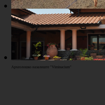
Плажа "Топољар" - Терени на песку
Археолошко назалиште "Viminacium"