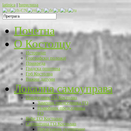
latinica
|
ћирилица
Почетна
O Костолцу
Историјат
Географски положај
Привреда
Градска општина
Грб Костолца
Важни датуми
Локална самоуправа
Председник ГО Костолац
Заменик председника ГО
Помоћник председника
ГО
Веће ГО Костолац
Скупштина ГО Костолац
Председник скупштине