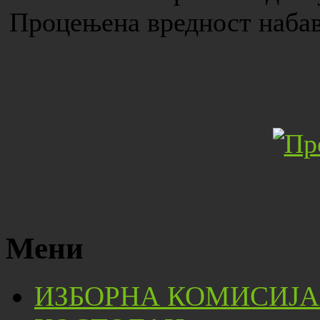
Процењена вредност набав
Мени
ИЗБОРНА КОМИСИЈА