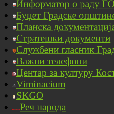
Информатор о раду ГО
Буџет Градске општин
Планска документациј
Стратешки документи
Службени гласник Гра
Важни телефони
Центар за културу Кос
Viminacium
SKGO
Реч народа