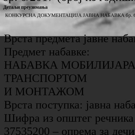
Детаљи преузимања
КОНКУРСНА ДОКУМЕНТАЦИЈА ЈАВНА НАБАВКА бр. 6/2017
Врста предмета јавне наба
Предмет набавке:
НАБАВКА МОБИЛИЈАРА
ТРАНСПОРТОМ
И МОНТАЖОМ
Врста поступка: јавна наб
Шифра из општег речника 
37535200 – опрема за деч