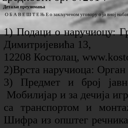
Детаљи преузимања
О Б А В Е Ш Т Е Њ Е о закљученом уговору о ја вној набав
1) Подаци о наручиоцу: Г
Димитријевића 13,
12208 Костолац, www.kosto
2)Врста наручиоца: Орган
3) Предмет и број јавн
Мобилијар и за дечија иг
са транспортом и монтаж
Шифра из општег речника 