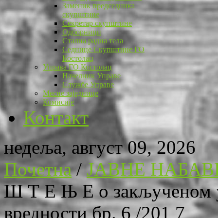
Заменик председника
скупштине
Секретар скупштине
Одборници
Стална радна тела
Седнице Скупштине ГО
Костолац
Управа ГО Костолац
Начелник Управе
Службе Управе
Месне заједнице
Комисије
Контакт
недеља, август 09, 2026
Почетна
/
ЈАВНЕ НАБАВ
Ш Т Е Њ Е о закљученом у
вредности бр. 6 /201 7