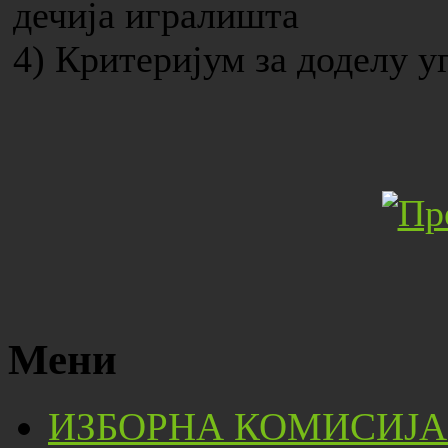
дечија игралишта
4) Критеријум за доделу у
Мени
ИЗБОРНА КОМИСИЈА