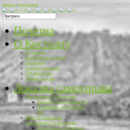
latinica
|
ћирилица
Почетна
O Костолцу
Историјат
Географски положај
Привреда
Градска општина
Грб Костолца
Важни датуми
Локална самоуправа
Председник ГО Костолац
Заменик председника ГО
Помоћник председника
ГО
Веће ГО Костолац
Скупштина ГО Костолац
Председник скупштине