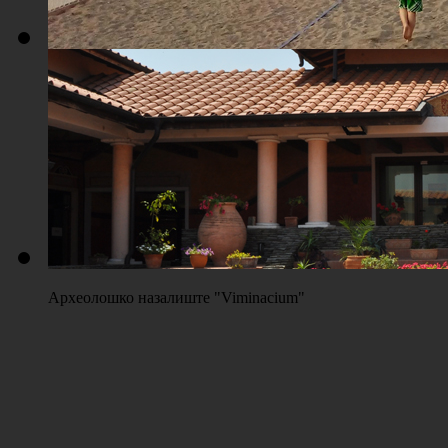
Плажа "Топољар" - Терени на песку
Археолошко назалиште "Viminacium"