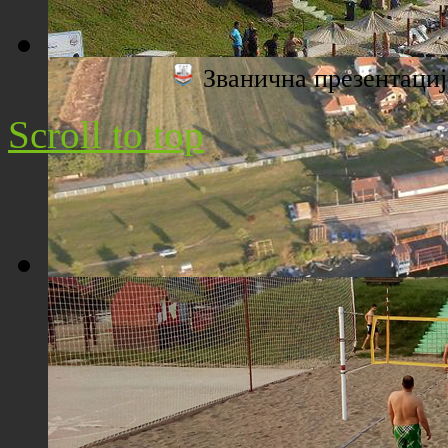
Званична презентац
Плажа "Топољар" - Поглед са торња
Scroll to top
Плажа "Топољар" - Поглед из ваздуха