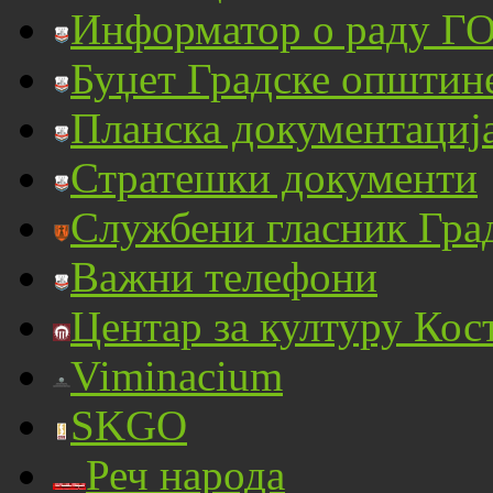
Информатор о раду ГО
Буџет Градске општин
Планска документациј
Стратешки документи
Службени гласник Гра
Важни телефони
Центар за културу Кос
Viminacium
SKGO
Реч народа