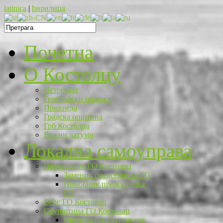
latinica
|
ћирилица
Почетна
O Костолцу
Историјат
Географски положај
Привреда
Градска општина
Грб Костолца
Важни датуми
Локална самоуправа
Председник ГО Костолац
Заменик председника ГО
Помоћник председника
ГО
Веће ГО Костолац
Скупштина ГО Костолац
Председник скупштине