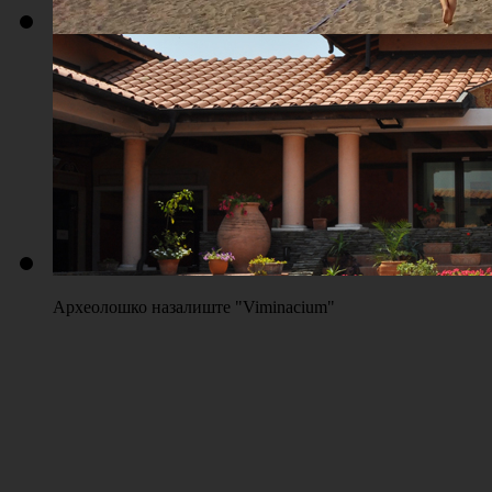
Плажа "Топољар" - Терени на песку
Археолошко назалиште "Viminacium"