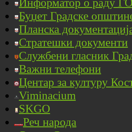
Информатор о раду ГО
Буџет Градске општин
Планска документациј
Стратешки документи
Службени гласник Гра
Важни телефони
Центар за културу Кос
Viminacium
SKGO
Реч народа