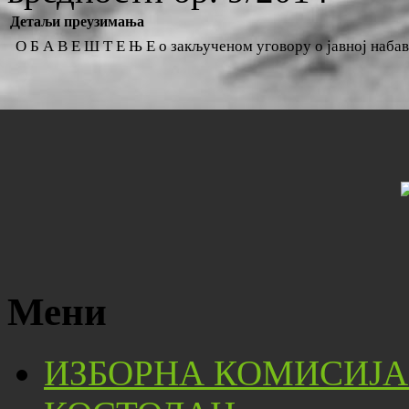
Детаљи преузимања
О Б А В Е Ш Т Е Њ Е о закљученом уговору о јавној набав
Мени
ИЗБОРНА КОМИСИЈА