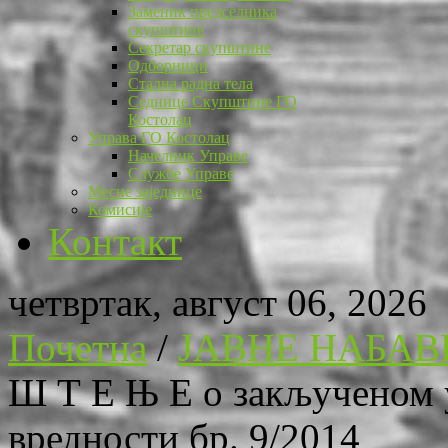
Заменик председника
скупштине
Секретар скупштине
Одборници
Стална радна тела
Седнице Скупштине ГО
Костолац
Управа ГО Костолац
Начелник Управе
Службе Управе
Месне заједнице
Комисије
Контакт
четвртак, август 06, 2026
Почетна
/
ЈАВНЕ НАБАВ
Ш Т Е Њ Е о закљученом у
вредности бр. 9/2014