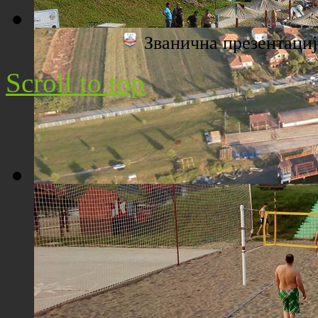
Званична презентац
Плажа "Топољар" - Поглед са торња
Scroll to top
Плажа "Топољар" - Поглед из ваздуха