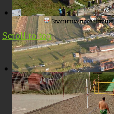
Званична презентац
Плажа "Топољар" - Поглед са торња
Scroll to top
Плажа "Топољар" - Поглед из ваздуха