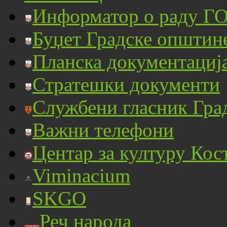
Информатор о раду ГО
Буџет Градске општин
Планска документациј
Стратешки документи
Службени гласник Гра
Важни телефони
Центар за културу Кос
Viminacium
SKGO
Реч народа