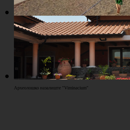
Плажа "Топољар" - Терени на песку
Археолошко назалиште "Viminacium"