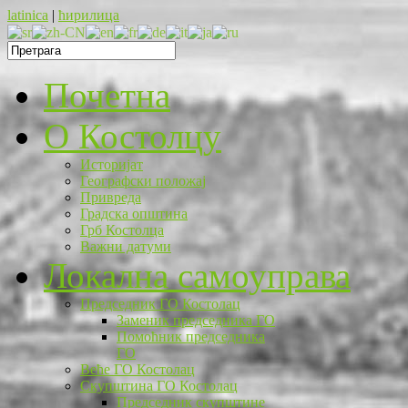
latinica
|
ћирилица
Почетна
O Костолцу
Историјат
Географски положај
Привреда
Градска општина
Грб Костолца
Важни датуми
Локална самоуправа
Председник ГО Костолац
Заменик председника ГО
Помоћник председника
ГО
Веће ГО Костолац
Скупштина ГО Костолац
Председник скупштине