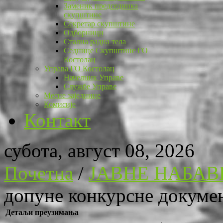
Заменик председника
скупштине
Секретар скупштине
Одборници
Стална радна тела
Седнице Скупштине ГО
Костолац
Управа ГО Костолац
Начелник Управе
Службе Управе
Месне заједнице
Комисије
Контакт
субота, август 08, 2026
Почетна
/
ЈАВНЕ НАБАВ
допуне конкурсне докумен
Детаљи преузимања