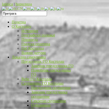
latinica
|
ћирилица
Почетна
O Костолцу
Историјат
Географски положај
Привреда
Градска општина
Грб Костолца
Важни датуми
Локална самоуправа
Председник ГО Костолац
Заменик председника ГО
Помоћник председника
ГО
Веће ГО Костолац
Скупштина ГО Костолац
Председник скупштине
Заменик председника
скупштине
Секретар скупштине
Одборници