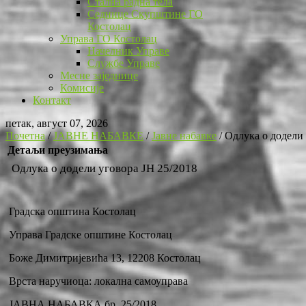
Стална радна тела
Седнице Скупштине ГО
Костолац
Управа ГО Костолац
Начелник Управе
Службе Управе
Месне заједнице
Комисије
Контакт
петак, август 07, 2026
Почетна
/
ЈАВНЕ НАБАВКЕ
/
Јавне набавке
/
Одлука о додели 
Детаљи преузимања
Одлука о додели уговора ЈН 25/2018
Градска општина Костолац
Управа Градске општине Костолац
Боже Димитријевића 13, 12208 Костолац
Врста наручиоца: локална самоуправа
ЈАВНА НАБАВКА бр. 25/2018