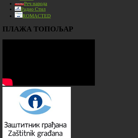
Реч народа
Радио Стил
ROMACTED
ПЛАЖА ТОПОЉАР