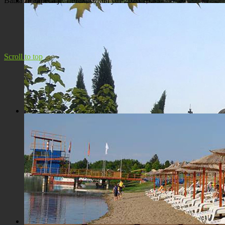
Ваша IP адреса је:
петак, 07 август 2026 10:33
Панорама Костолца
Scroll to top
Црква Св. Максима исповедника