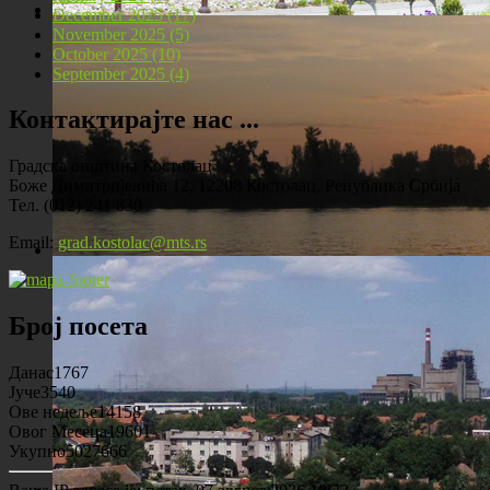
December 2025 (17)
November 2025 (5)
Локомотива у центру Костолца
October 2025 (10)
September 2025 (4)
Контактирајте нас ...
Градска општина Костолац
Боже Димитријевића 12, 12208 Костолац, Република Србија
Тел. (012) 241 830
Email:
grad.kostolac@mts.rs
Костолац на Дунаву
Број посета
Данас
1767
Јуче
3540
Ове недеље
14158
Овог Месеца
19601
Укупно
5027666