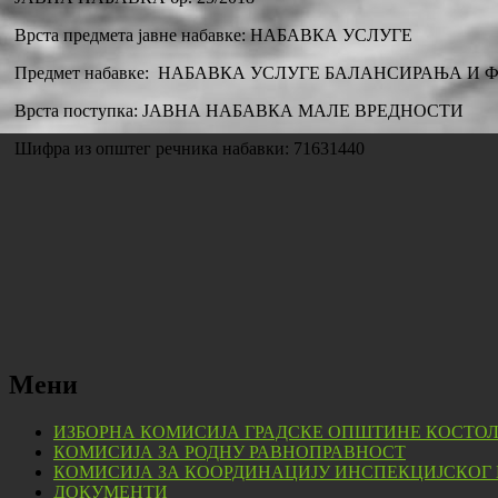
Врста предмета јавне набавке: НАБАВКА УСЛУГЕ
Предмет набавке: НАБАВКА УСЛУГЕ БАЛАНСИРАЊА 
Врста поступка: ЈАВНА НАБАВКА МАЛЕ ВРЕДНОСТИ
Шифра из општег речника набавки: 71631440
Мени
ИЗБОРНА КОМИСИЈА ГРАДСКЕ ОПШТИНЕ КОСТО
КОМИСИЈА ЗА РОДНУ РАВНОПРАВНОСТ
КОМИСИЈА ЗА КООРДИНАЦИЈУ ИНСПЕКЦИЈСКОГ
ДОКУМЕНТИ