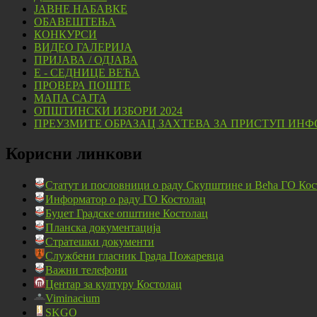
ЈАВНЕ НАБАВКЕ
ОБАВЕШТЕЊА
КОНКУРСИ
ВИДЕО ГАЛЕРИЈА
ПРИЈАВА / ОДЈАВА
Е - СЕДНИЦЕ ВЕЋА
ПРОВЕРА ПОШТЕ
МАПА САЈТА
ОПШТИНСКИ ИЗБОРИ 2024
ПРЕУЗМИТЕ ОБРАЗАЦ ЗАХТЕВА ЗА ПРИСТУП ИНФ
Корисни линкови
Статут и пословници о раду Скупштине и Већа ГО Кос
Информатор о раду ГО Костолац
Буџет Градске општине Костолац
Планска документација
Стратешки документи
Службени гласник Града Пожаревца
Важни телефони
Центар за културу Костолац
Viminacium
SKGO