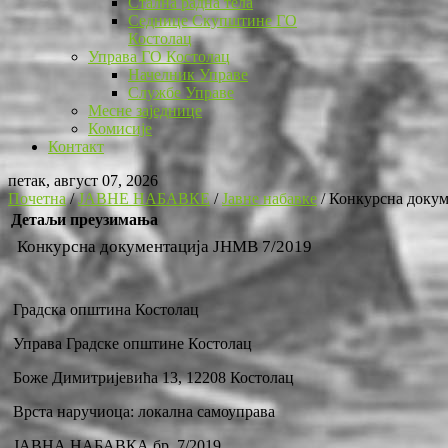
Стална радна тела
Седнице Скупштине ГО
Костолац
Управа ГО Костолац
Начелник Управе
Службе Управе
Месне заједнице
Комисије
Контакт
петак, август 07, 2026
Почетна
/
ЈАВНЕ НАБАВКЕ
/
Јавне набавке
/
Конкурсна докум
Детаљи преузимања
Конкурсна документација ЈНМВ 7/2019
Градска општина Костолац
Управа Градске општине Костолац
Боже Димитријевића 13, 12208 Костолац
Врста наручиоца: локална самоуправа
ЈАВНА НАБАВКА бр. 7/2019