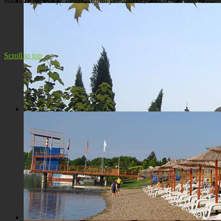
Ваша IP адреса је:
петак, 07 август 2026 11:44
Панорама Костолца
Scroll to top
Црква Св. Максима исповедника