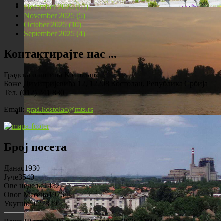
December 2025 (17)
November 2025 (5)
Локомотива у центру Костолца
October 2025 (10)
September 2025 (4)
Контактирајте нас ...
Градска општина Костолац
Боже Димитријевића 12, 12208 Костолац, Република Србија
Тел. (012) 241 830
Email:
grad.kostolac@mts.rs
Костолац на Дунаву
Број посета
Данас
1930
Јуче
3540
Ове недеље
14321
Овог Месеца
19764
Укупно
5027829