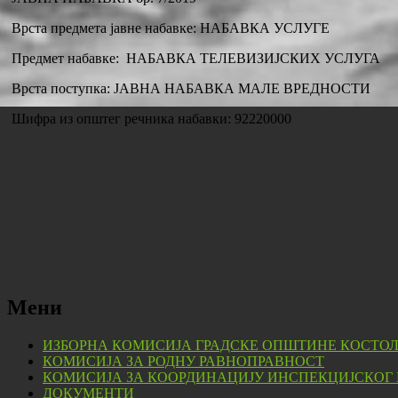
Врста предмета јавне набавке: НАБАВКА УСЛУГЕ
Предмет набавке: НАБАВКА ТЕЛЕВИЗИЈСКИХ УСЛУГА
Врста поступка: ЈАВНА НАБАВКА МАЛЕ ВРЕДНОСТИ
Шифра из општег речника набавки: 92220000
Мени
ИЗБОРНА КОМИСИЈА ГРАДСКЕ ОПШТИНЕ КОСТО
КОМИСИЈА ЗА РОДНУ РАВНОПРАВНОСТ
КОМИСИЈА ЗА КООРДИНАЦИЈУ ИНСПЕКЦИЈСКОГ
ДОКУМЕНТИ