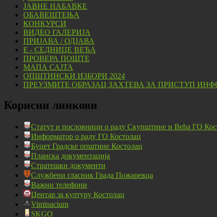
ЈАВНЕ НАБАВКЕ
ОБАВЕШТЕЊА
КОНКУРСИ
ВИДЕО ГАЛЕРИЈА
ПРИЈАВА / ОДЈАВА
Е - СЕДНИЦЕ ВЕЋА
ПРОВЕРА ПОШТЕ
МАПА САЈТА
ОПШТИНСКИ ИЗБОРИ 2024
ПРЕУЗМИТЕ ОБРАЗАЦ ЗАХТЕВА ЗА ПРИСТУП ИНФ
Корисни линкови
Статут и пословници о раду Скупштине и Већа ГО Кос
Информатор о раду ГО Костолац
Буџет Градске општине Костолац
Планска документација
Стратешки документи
Службени гласник Града Пожаревца
Важни телефони
Центар за културу Костолац
Viminacium
SKGO