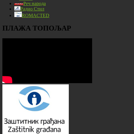
Реч народа
Радио Стил
ROMACTED
ПЛАЖА ТОПОЉАР