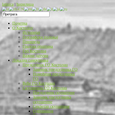
latinica
|
ћирилица
Почетна
O Костолцу
Историјат
Географски положај
Привреда
Градска општина
Грб Костолца
Важни датуми
Локална самоуправа
Председник ГО Костолац
Заменик председника ГО
Помоћник председника
ГО
Веће ГО Костолац
Скупштина ГО Костолац
Председник скупштине
Заменик председника
скупштине
Секретар скупштине
Одборници