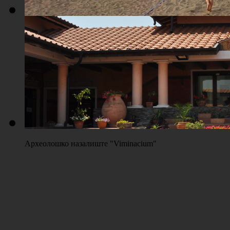
Плажа "Топољар" - Терени на песку
Археолошко назалиште "Viminacium"