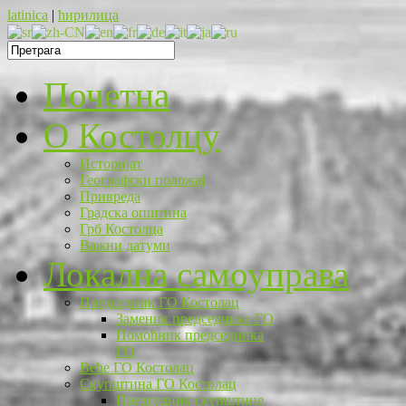
latinica
|
ћирилица
Почетна
O Костолцу
Историјат
Географски положај
Привреда
Градска општина
Грб Костолца
Важни датуми
Локална самоуправа
Председник ГО Костолац
Заменик председника ГО
Помоћник председника
ГО
Веће ГО Костолац
Скупштина ГО Костолац
Председник скупштине