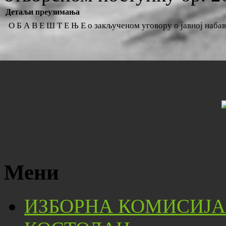
Детаљи преузимања
О Б А В Е Ш Т Е Њ Е о закљученом уговору о јавној наба
Мени
ИЗБОРНА КОМИСИЈА