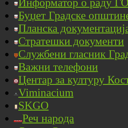
Информатор о раду ГО
Буџет Градске општин
Планска документациј
Стратешки документи
Службени гласник Гра
Важни телефони
Центар за културу Кос
Viminacium
SKGO
Реч народа