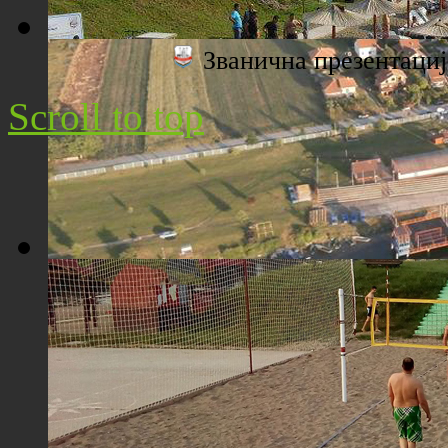
Званична презентац
Плажа "Топољар" - Поглед са торња
Scroll to top
Плажа "Топољар" - Поглед из ваздуха