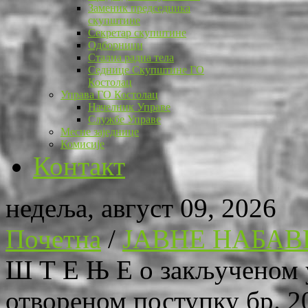
Заменик председника
скупштине
Секретар скупштине
Одборници
Стална радна тела
Седнице Скупштине ГО
Костолац
Управа ГО Костолац
Начелник Управе
Службе Управе
Месне заједнице
Комисије
Контакт
недеља, август 09, 2026
Почетна
/
ЈАВНЕ НАБАВ
Ш Т Е Њ Е о закљученом у
отвореном поступку бр. 2