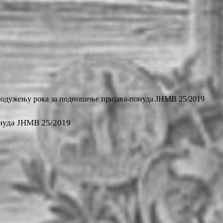
одужењу рока за подношење пријава-понуда ЈНМВ 25/2019
онуда ЈНМВ 25/2019