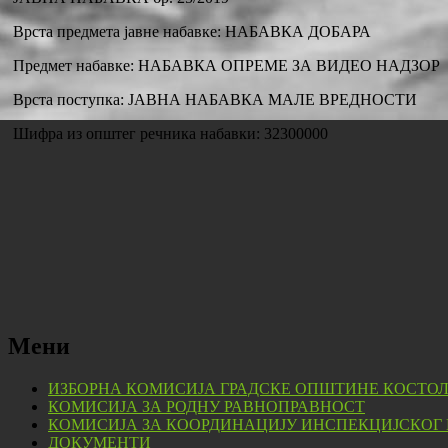
Врста предмета јавне набавке: НАБАВКА ДОБАРА
Предмет набавке: НАБАВКА ОПРЕМЕ ЗА ВИДЕО НАДЗОР
Врста поступка: ЈАВНА НАБАВКА МАЛЕ ВРЕДНОСТИ
Шифра из општег речника набавки: 32300000
Мени
ИЗБОРНА КОМИСИЈА ГРАДСКЕ ОПШТИНЕ КОСТО
КОМИСИЈА ЗА РОДНУ РАВНОПРАВНОСТ
КОМИСИЈА ЗА КООРДИНАЦИЈУ ИНСПЕКЦИЈСКОГ
ДОКУМЕНТИ