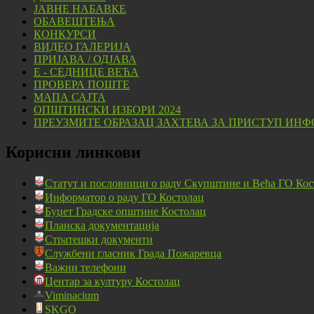
ЈАВНЕ НАБАВКЕ
ОБАВЕШТЕЊА
КОНКУРСИ
ВИДЕО ГАЛЕРИЈА
ПРИЈАВА / ОДЈАВА
Е - СЕДНИЦЕ ВЕЋА
ПРОВЕРА ПОШТЕ
МАПА САЈТА
ОПШТИНСКИ ИЗБОРИ 2024
ПРЕУЗМИТЕ ОБРАЗАЦ ЗАХТЕВА ЗА ПРИСТУП ИНФ
Корисни линкови
Статут и пословници о раду Скупштине и Већа ГО Кос
Информатор о раду ГО Костолац
Буџет Градске општине Костолац
Планска документација
Стратешки документи
Службени гласник Града Пожаревца
Важни телефони
Центар за културу Костолац
Viminacium
SKGO