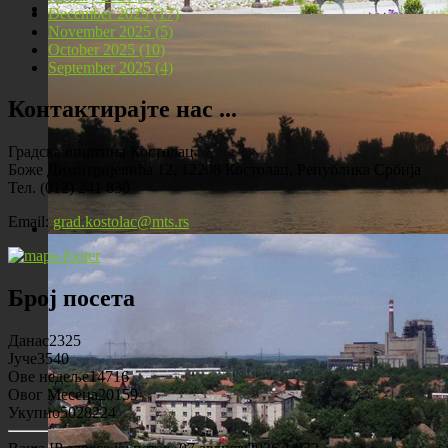
December 2025 (17)
November 2025 (5)
Локомотива у центру Костолца
October 2025 (10)
September 2025 (4)
Контактирајте нас ...
Градска општина Костолац
Боже Димитријевића 12, 12208 Костолац, Република Србија
Тел. (012) 241 830
Email:
grad.kostolac@mts.rs
Костолац на Дунаву
Број посета
Данас
2325
Јуче
3540
Ове недеље
14716
Овог Месеца
20159
Укупно
5028224