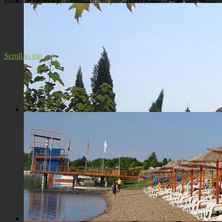
Ваша IP адреса је:
петак, 07 август 2026 14:32
Панорама Костолца
Scroll to top
Црква Св. Максима исповедника