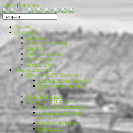
latinica
|
ћирилица
Почетна
O Костолцу
Историјат
Географски положај
Привреда
Градска општина
Грб Костолца
Важни датуми
Локална самоуправа
Председник ГО Костолац
Заменик председника ГО
Помоћник председника
ГО
Веће ГО Костолац
Скупштина ГО Костолац
Председник скупштине
Заменик председника
скупштине
Секретар скупштине
Одборници