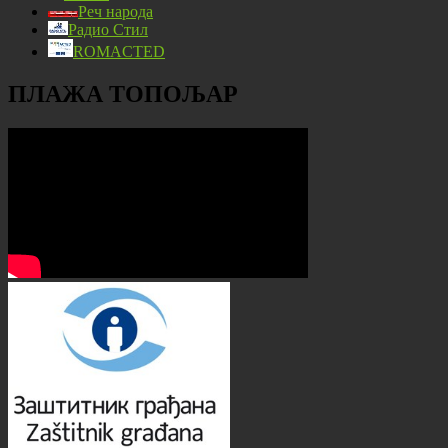
Реч народа
Радио Стил
ROMACTED
ПЛАЖА ТОПОЉАР