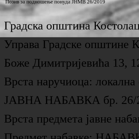
Позив за подношење понуда ЈНМВ 26/2019
Градска општина Костола
Управа Градске општине 
Боже Димитријевића 13, 1
Врста наручиоца: локална
ЈАВНА НАБАВКА бр. 26/
Врста предмета јавне н
Предмет набавке: НАБА