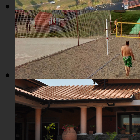
Плажа "Топољар" - Поглед из ваздуха
Плажа "Топољар" - Терени на песку