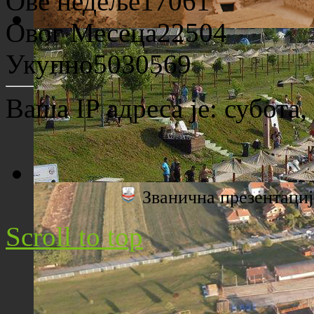
Ове недеље
17061
Овог Месеца
22504
Археолошко налазиште "Viminacium"
Укупно
5030569
Ваша IP адреса је:
субота,
Званична презентац
Плажа "Топољар" - Поглед са торња
Scroll to top