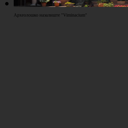
Археолошко назалиште "Viminacium"