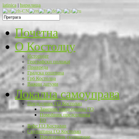
latinica
|
ћирилица
Почетна
O Костолцу
Историјат
Географски положај
Привреда
Градска општина
Грб Костолца
Важни датуми
Локална самоуправа
Председник ГО Костолац
Заменик председника ГО
Помоћник председника
ГО
Веће ГО Костолац
Скупштина ГО Костолац
Председник скупштине