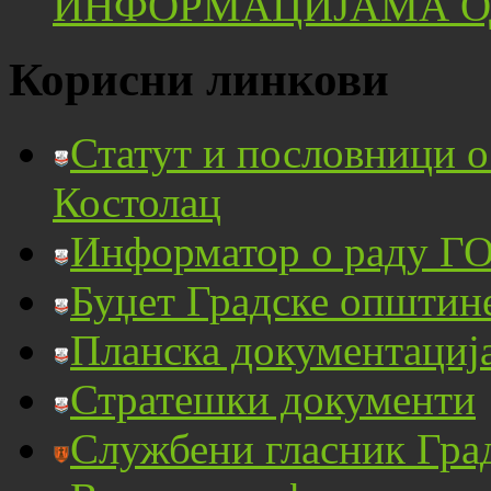
ИНФОРМАЦИЈАМА ОД
Корисни линкови
Статут и пословници 
Костолац
Информатор о раду ГО
Буџет Градске општин
Планска документациј
Стратешки документи
Службени гласник Гра