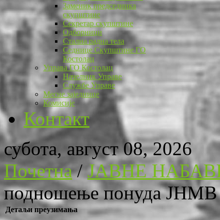
Заменик председника
скупштине
Секретар скупштине
Одборници
Стална радна тела
Седнице Скупштине ГО
Костолац
Управа ГО Костолац
Начелник Управе
Службе Управе
Месне заједнице
Комисије
Контакт
субота, август 08, 2026
Почетна
/
ЈАВНЕ НАБАВ
подношење понуда ЈНМВ 
Детаљи преузимања