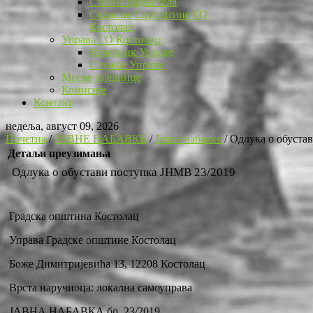
Стална радна тела
Седнице Скупштине ГО
Костолац
Управа ГО Костолац
Начелник Управе
Службе Управе
Месне заједнице
Комисије
Контакт
недеља, август 09, 2026
Почетна
/
ЈАВНЕ НАБАВКЕ
/
Јавне набавке
/
Одлука о обуста
Детаљи преузимања
Одлука о обустави поступка ЈНМВ 23/2019
Градска општина Костолац
Управа Градске општине Костолац
Боже Димитријевића 13, 12208 Костолац
Врста наручиоца: локална самоуправа
ЈАВНА НАБАВКА бр. 23/2019