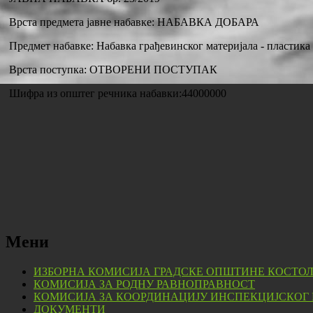
Врста предмета јавне набавке: НАБАВКА ДОБАРА
Предмет набавке: Набавка грађевинског материјала - пластика
Врста поступка: ОТВОРЕНИ ПОСТУПАК
Шифра из општег речника набавки:44000000
Мени
ИЗБОРНА КОМИСИЈА ГРАДСКЕ ОПШТИНЕ КОСТО
КОМИСИЈА ЗА РОДНУ РАВНОПРАВНОСТ
КОМИСИЈА ЗА КООРДИНАЦИЈУ ИНСПЕКЦИЈСКОГ
ДОКУМЕНТИ