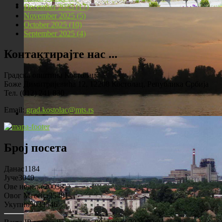
December 2025 (17)
November 2025 (5)
Локомотива у центру Костолца
October 2025 (10)
September 2025 (4)
Контактирајте нас ...
Градска општина Костолац
Боже Димитријевића 12, 12208 Костолац, Република Србија
Тел. (012) 241 830
Email:
grad.kostolac@mts.rs
Костолац на Дунаву
Број посета
Данас
1184
Јуче
3040
Ове недеље
20038
Овог Месеца
25481
Укупно
5033546