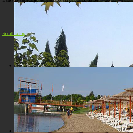
Ваша IP адреса је:
недеља, 09 август 2026 09:04
Панорама Костолца
Scroll to top
Црква Св. Максима исповедника