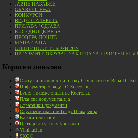
ЈАВНЕ НАБАВКЕ
ОБАВЕШТЕЊА
КОНКУРСИ
ВИДЕО ГАЛЕРИЈА
ПРИЈАВА / ОДЈАВА
Е - СЕДНИЦЕ ВЕЋА
ПРОВЕРА ПОШТЕ
МАПА САЈТА
ОПШТИНСКИ ИЗБОРИ 2024
ПРЕУЗМИТЕ ОБРАЗАЦ ЗАХТЕВА ЗА ПРИСТУП ИНФ
Корисни линкови
Статут и пословници о раду Скупштине и Већа ГО Кос
Информатор о раду ГО Костолац
Буџет Градске општине Костолац
Планска документација
Стратешки документи
Службени гласник Града Пожаревца
Важни телефони
Центар за културу Костолац
Viminacium
SKGO