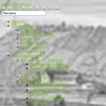
latinica
|
ћирилица
Почетна
O Костолцу
Историјат
Географски положај
Привреда
Градска општина
Грб Костолца
Важни датуми
Локална самоуправа
Председник ГО Костолац
Заменик председника ГО
Помоћник председника
ГО
Веће ГО Костолац
Скупштина ГО Костолац
Председник скупштине
Заменик председника
скупштине
Секретар скупштине
Одборници