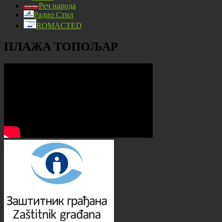
Реч народа
Радио Стил
ROMACTED
ПЛАЖА ТОПОЉАР