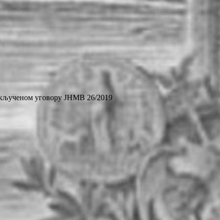
кљученом уговору ЈНМВ 26/2019