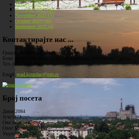
January 2026 (7)
December 2025 (17)
November 2025 (5)
Локомотива у центру Костолца
October 2025 (10)
September 2025 (4)
Контактирајте нас ...
Градска општина Костолац
Боже Димитријевића 12, 12208 Костолац, Република Србија
Тел. (012) 241 830
Email:
grad.kostolac@mts.rs
Костолац на Дунаву
Број посета
Данас
2084
Јуче
3423
Ове недеље
17898
Овог Месеца
23341
Укупно
5031406