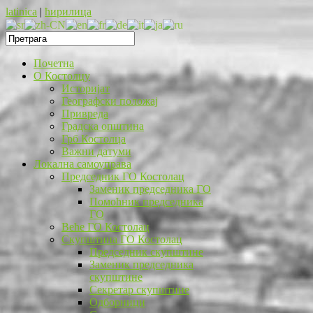
latinica
|
ћирилица
Почетна
O Костолцу
Историјат
Географски положај
Привреда
Градска општина
Грб Костолца
Важни датуми
Локална самоуправа
Председник ГО Костолац
Заменик председника ГО
Помоћник председника
ГО
Веће ГО Костолац
Скупштина ГО Костолац
Председник скупштине
Заменик председника
скупштине
Секретар скупштине
Одборници