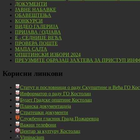
ДОКУМЕНТИ
ЈАВНЕ НАБАВКЕ
ОБАВЕШТЕЊА
КОНКУРСИ
ВИДЕО ГАЛЕРИЈА
ПРИЈАВА / ОДЈАВА
Е - СЕДНИЦЕ ВЕЋА
ПРОВЕРА ПОШТЕ
МАПА САЈТА
ОПШТИНСКИ ИЗБОРИ 2024
ПРЕУЗМИТЕ ОБРАЗАЦ ЗАХТЕВА ЗА ПРИСТУП ИНФ
Корисни линкови
Статут и пословници о раду Скупштине и Већа ГО Кос
Информатор о раду ГО Костолац
Буџет Градске општине Костолац
Планска документација
Стратешки документи
Службени гласник Града Пожаревца
Важни телефони
Центар за културу Костолац
Viminacium