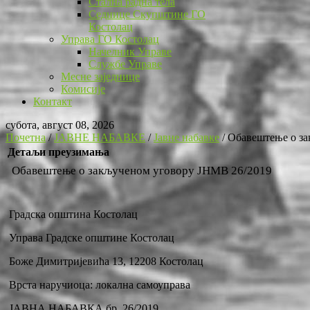
Стална радна тела
Седнице Скупштине ГО
Костолац
Управа ГО Костолац
Начелник Управе
Службе Управе
Месне заједнице
Комисије
Контакт
субота, август 08, 2026
Почетна
/
ЈАВНЕ НАБАВКЕ
/
Јавне набавке
/
Обавештење о за
Детаљи преузимања
Обавештење о закљученом уговору ЈНМВ 26/2019
Градска општина Костолац
Управа Градске општине Костолац
Боже Димитријевића 13, 12208 Костолац
Врста наручиоца: локална самоуправа
ЈАВНА НАБАВКА бр. 26/2019