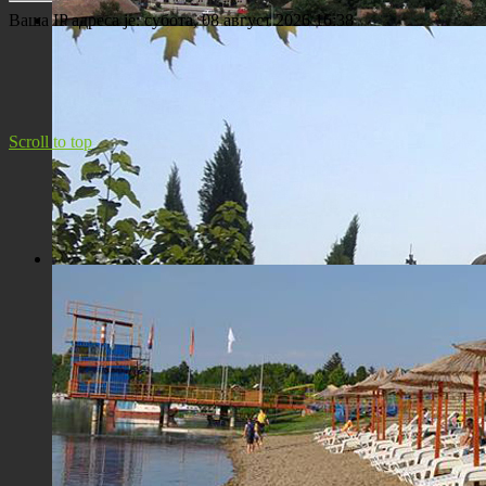
Ваша IP адреса је:
субота, 08 август 2026 16:38
Панорама Костолца
Scroll to top
Црква Св. Максима исповедника