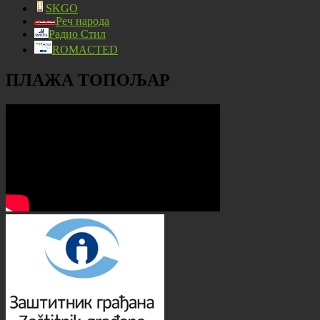
SKGO
Реч народа
Радио Стил
ROMACTED
ПЛАЖА ТОПОЉАР