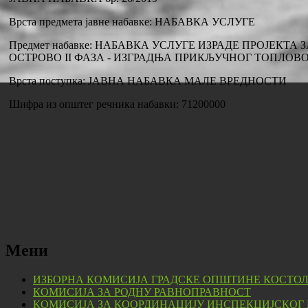
Врста предмета јавне набавке: НАБАВКА УСЛУГЕ
Предмет набавке: НАБАВКА УСЛУГЕ ИЗРАДЕ ПРОЈЕКТ
ОСТРОВО II ФАЗА - ИЗГРАДЊА ПРИКЉУЧНОГ ТОПЛОВ
Врста поступка: ЈАВНА НАБАВКА МАЛЕ ВРЕДНОСТИ
Шифра из општег речника набавки: 71200000
Мени
ИЗБОРНА КОМИСИЈА ГРАДСКЕ ОПШТИНЕ КОСТО
КОМИСИЈА ЗА РОДНУ РАВНОПРАВНОСТ
КОМИСИЈА ЗА КООРДИНАЦИЈУ ИНСПЕКЦИЈСКОГ