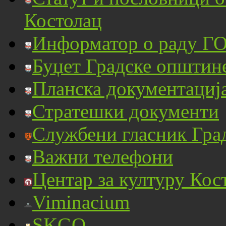
Костолац
Информатор о раду ГО
Буџет Градске општин
Планска документациј
Стратешки документи
Службени гласник Гра
Важни телефони
Центар за културу Кос
Viminacium
SKGO