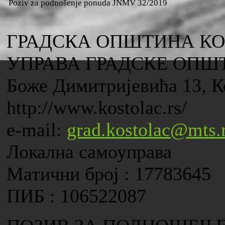
Poziv za podnošenje ponuda JNMV 32/2019
ГРАДСКА ОПШТИНА К
УПРАВА ГРАДСКЕ ОПШ
Боже Димитријевића 13, К
http://www.kostolac.rs/
e-mail:
grad.kostolac@mts.
Локална самоуправа
Матични број : 17783645
ПИБ : 106522087