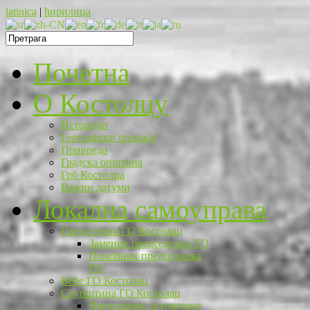
latinica
|
ћирилица
Почетна
O Костолцу
Историјат
Географски положај
Привреда
Градска општина
Грб Костолца
Важни датуми
Локална самоуправа
Председник ГО Костолац
Заменик председника ГО
Помоћник председника
ГО
Веће ГО Костолац
Скупштина ГО Костолац
Председник скупштине