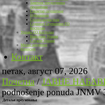
Заменик председника
скупштине
Секретар скупштине
Одборници
Стална радна тела
Седнице Скупштине ГО
Костолац
Управа ГО Костолац
Начелник Управе
Службе Управе
Месне заједнице
Комисије
Контакт
петак, август 07, 2026
Почетна
/
ЈАВНЕ НАБАВ
podnošenje ponuda JNMV 
Детаљи преузимања