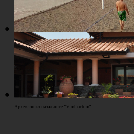
Плажа "Топољар" - Терени на песку
Археолошко назалиште "Viminacium"