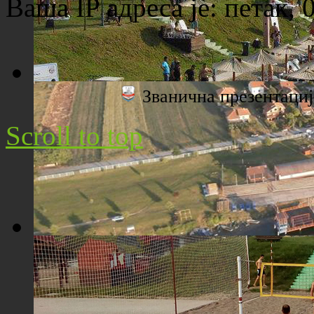
Ваша IP адреса је:
петак, 
Званична презентац
Плажа "Топољар" - Поглед са торња
Scroll to top
Плажа "Топољар" - Поглед из ваздуха