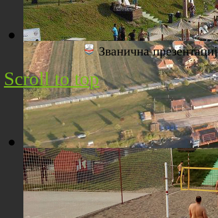
Званична презентац
Плажа "Топољар" - Поглед са торња
Scroll to top
Плажа "Топољар" - Поглед из ваздуха