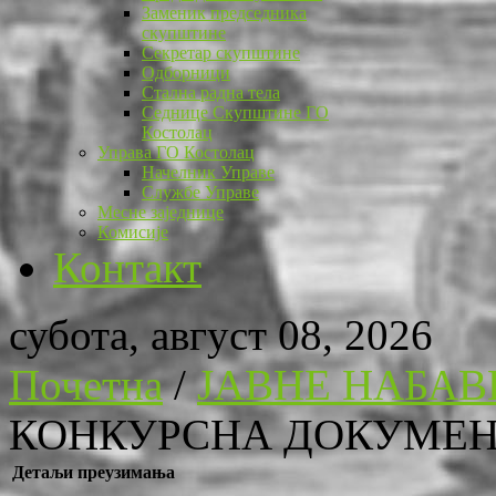
Заменик председника
скупштине
Секретар скупштине
Одборници
Стална радна тела
Седнице Скупштине ГО
Костолац
Управа ГО Костолац
Начелник Управе
Службе Управе
Месне заједнице
Комисије
Контакт
субота, август 08, 2026
Почетна
/
ЈАВНЕ НАБАВ
КОНКУРСНА ДОКУМЕНТ
Детаљи преузимања