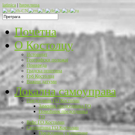
latinica
|
ћирилица
Почетна
O Костолцу
Историјат
Географски положај
Привреда
Градска општина
Грб Костолца
Важни датуми
Локална самоуправа
Председник ГО Костолац
Заменик председника ГО
Помоћник председника
ГО
Веће ГО Костолац
Скупштина ГО Костолац
Председник скупштине