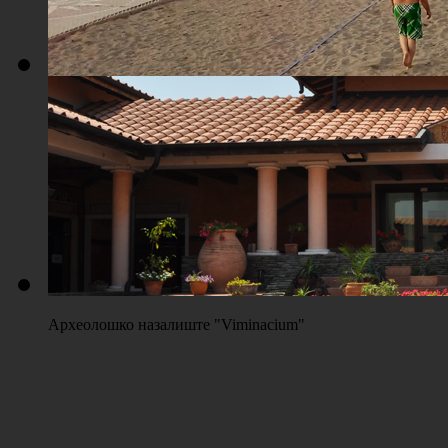
Плажа "Топољар" - Терени на песку
Археолошко назалиште "Viminacium"