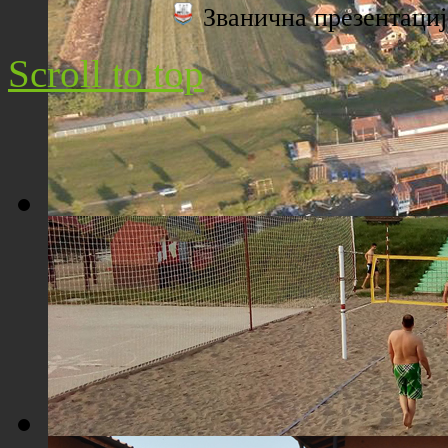
Званична презентац
Плажа "Топољар" - Поглед са торња
Scroll to top
Плажа "Топољар" - Поглед из ваздуха