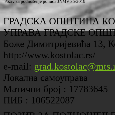
Poziv za podnošenje ponuda JNMV 35/2019
ГРАДСКА ОПШТИНА К
УПРАВА ГРАДСКЕ ОПШ
Боже Димитријевића 13, К
http://www.kostolac.rs/
e-mail:
grad.kostolac@mts.
Локална самоуправа
Матични број : 17783645
ПИБ : 106522087