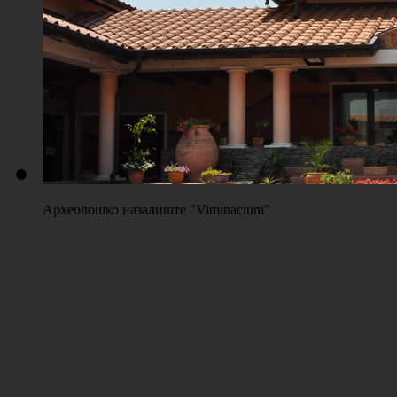
Плажа "Топољар" - Терени на песку
Археолошко назалиште "Viminacium"