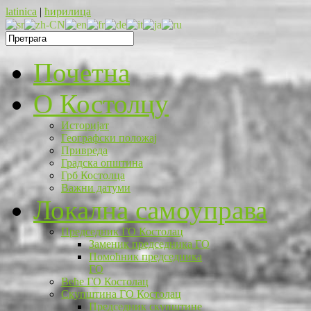
latinica
|
ћирилица
Почетна
O Костолцу
Историјат
Географски положај
Привреда
Градска општина
Грб Костолца
Важни датуми
Локална самоуправа
Председник ГО Костолац
Заменик председника ГО
Помоћник председника
ГО
Веће ГО Костолац
Скупштина ГО Костолац
Председник скупштине