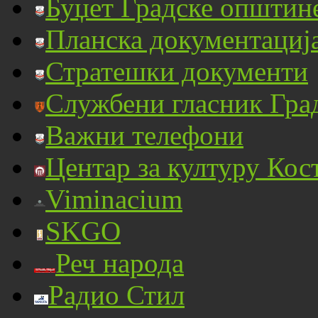
Буџет Градске општин
Планска документациј
Стратешки документи
Службени гласник Гра
Важни телефони
Центар за културу Кос
Viminacium
SKGO
Реч народа
Радио Стил