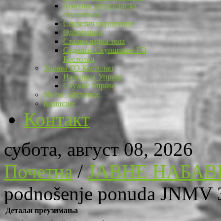
Заменик председника
скупштине
Секретар скупштине
Одборници
Стална радна тела
Седнице Скупштине ГО
Костолац
Управа ГО Костолац
Начелник Управе
Службе Управе
Месне заједнице
Комисије
Контакт
субота, август 08, 2026
Почетна
/
ЈАВНЕ НАБАВ
podnošenje ponuda JNMV 
Детаљи преузимања