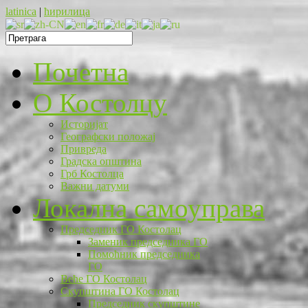
latinica
|
ћирилица
Почетна
O Костолцу
Историјат
Географски положај
Привреда
Градска општина
Грб Костолца
Важни датуми
Локална самоуправа
Председник ГО Костолац
Заменик председника ГО
Помоћник председника
ГО
Веће ГО Костолац
Скупштина ГО Костолац
Председник скупштине