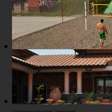
Плажа "Топољар" - Поглед из ваздуха
Плажа "Топољар" - Терени на песку
Археолошко назалиште "Viminacium"