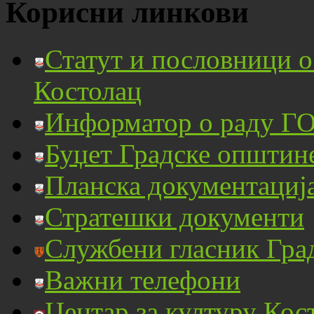
Корисни линкови
Статут и пословници 
Костолац
Информатор о раду ГО
Буџет Градске општин
Планска документациј
Стратешки документи
Службени гласник Гра
Важни телефони
Центар за културу Кос