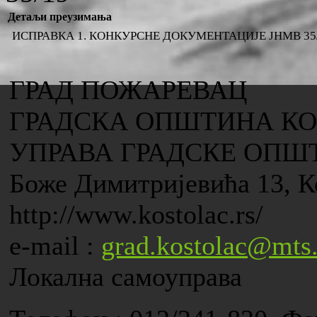
Детаљи преузимања
ИСПРАВКА 1. КОНКУРСНЕ ДОКУМЕНТАЦИЈЕ ЈНМВ 35
ГРАД ПОЖАРЕВАЦ
ГРАДСКА ОПШТИНА К
УПРАВА ГРАДСКЕ ОПШ
Боже Димитријевића 13, К
http://www.kostolac.rs/
e-mail :
grad.kostolac@mts.
Локална самоуправа