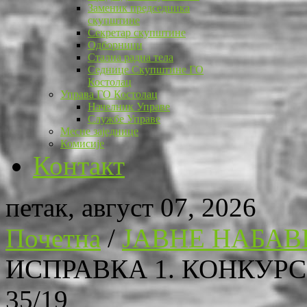
Заменик председника
скупштине
Секретар скупштине
Одборници
Стална радна тела
Седнице Скупштине ГО
Костолац
Управа ГО Костолац
Начелник Управе
Службе Управе
Месне заједнице
Комисије
Контакт
петак, август 07, 2026
Почетна
/
ЈАВНЕ НАБАВ
ИСПРАВКА 1. КОНКУР
35/19