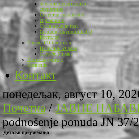
Заменик председника
скупштине
Секретар скупштине
Одборници
Стална радна тела
Седнице Скупштине ГО
Костолац
Управа ГО Костолац
Начелник Управе
Службе Управе
Месне заједнице
Комисије
Контакт
понедељак, август 10, 202
Почетна
/
ЈАВНЕ НАБАВ
podnošenje ponuda JN 37/
Детаљи преузимања