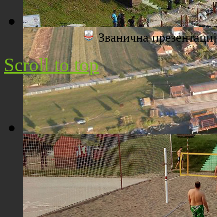
Званична презентац
Плажа "Топољар" - Поглед са торња
Scroll to top
Плажа "Топољар" - Поглед из ваздуха