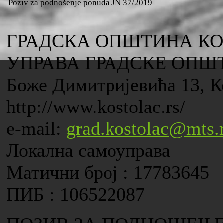
Poziv za podnošenje ponuda JN 37/2019
ГРАДСКА ОПШТИНА К
УПРАВА ГРАДСКЕ ОПШ
Боже Димитријевића 13, К
http://www.kostolac.rs/
e-mail:
grad.kostolac@mts.
Локална самоуправа
Матични број : 17783645
ПИБ : 106522087