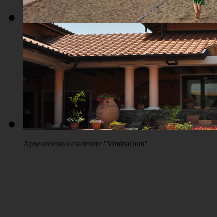
Плажа "Топољар" - Терени на песку
Археолошко назалиште "Viminacium"