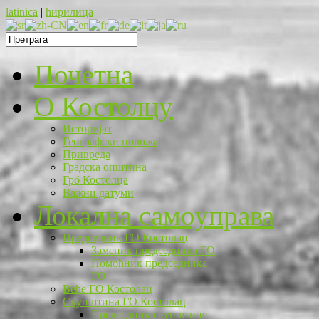
latinica
|
ћирилица
Почетна
O Костолцу
Историјат
Географски положај
Привреда
Градска општина
Грб Костолца
Важни датуми
Локална самоуправа
Председник ГО Костолац
Заменик председника ГО
Помоћник председника
ГО
Веће ГО Костолац
Скупштина ГО Костолац
Председник скупштине