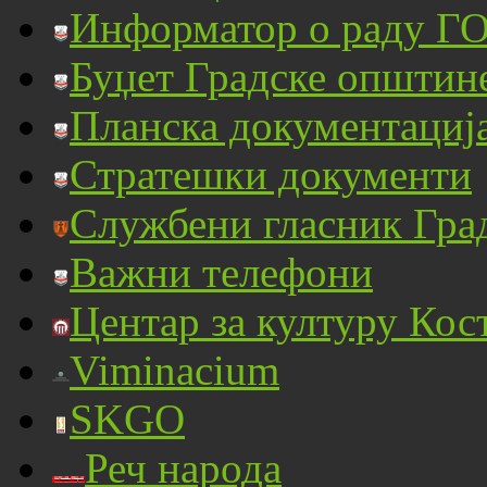
Информатор о раду ГО
Буџет Градске општин
Планска документациј
Стратешки документи
Службени гласник Гра
Важни телефони
Центар за културу Кос
Viminacium
SKGO
Реч народа