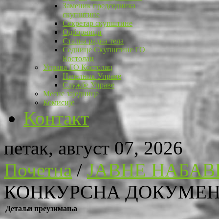
Заменик председника
скупштине
Секретар скупштине
Одборници
Стална радна тела
Седнице Скупштине ГО
Костолац
Управа ГО Костолац
Начелник Управе
Службе Управе
Месне заједнице
Комисије
Контакт
петак, август 07, 2026
Почетна
/
ЈАВНЕ НАБАВ
КОНКУРСНА ДОКУМЕНТА
Детаљи преузимања