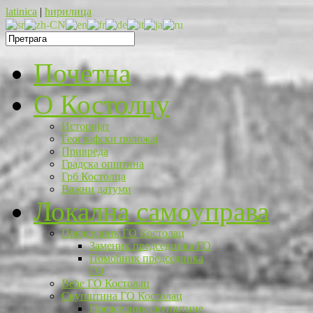
latinica
|
ћирилица
Почетна
O Костолцу
Историјат
Географски положај
Привреда
Градска општина
Грб Костолца
Важни датуми
Локална самоуправа
Председник ГО Костолац
Заменик председника ГО
Помоћник председника
ГО
Веће ГО Костолац
Скупштина ГО Костолац
Председник скупштине