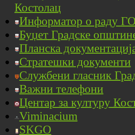
Костолац
Информатор о раду ГО
Буџет Градске општин
Планска документациј
Стратешки документи
Службени гласник Гра
Важни телефони
Центар за културу Кос
Viminacium
SKGO