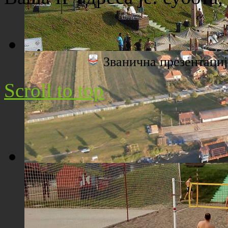
Званична презентац
Плажа "Топољар" - Поглед са торња
Scroll to top
Плажа "Топољар" - Поглед из ваздуха