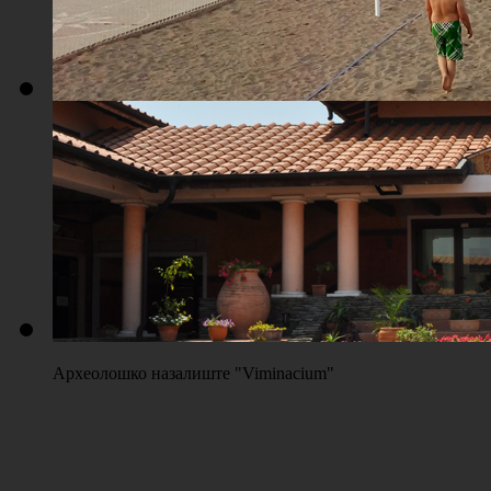
Плажа "Топољар" - Терени на песку
Археолошко назалиште "Viminacium"