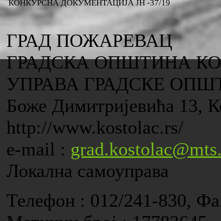
КОНКУРСНА ДОКУМЕНТАЦИЈА ЈН -37/19
ГРАД ПОЖАРЕВАЦ
ГРАДСКА ОПШТИНА К
УПРАВА ГРАДСКЕ ОПШ
Боже Димитријевића 13, К
http://www.kostolac.rs/
e-mail :
grad.kostolac@mts.
Локална самоуправа
Телефон : 012/241-830, Фа