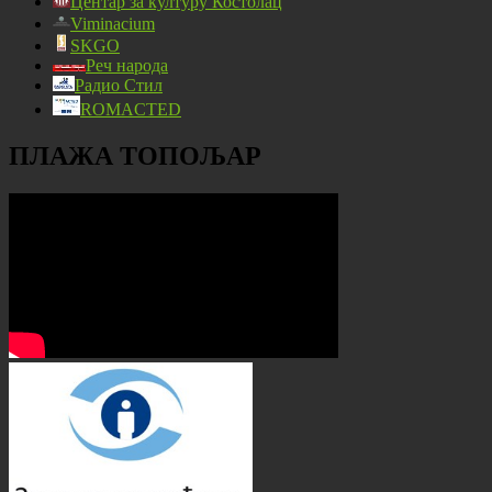
Центар за културу Костолац
Viminacium
SKGO
Реч народа
Радио Стил
ROMACTED
ПЛАЖА ТОПОЉАР