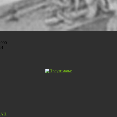
Е
000
ТИ
ЛАЦ