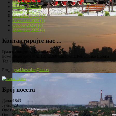
March 2026 (2)
February 2026 (6)
January 2026 (7)
December 2025 (17)
November 2025 (5)
Локомотива у центру Костолца
October 2025 (10)
September 2025 (4)
Контактирајте нас ...
Градска општина Костолац
Боже Димитријевића 12, 12208 Костолац, Република Србија
Тел. (012) 241 830
Email:
grad.kostolac@mts.rs
Костолац на Дунаву
Број посета
Данас
1843
Јуче
3423
Ове недеље
17657
Овог Месеца
23100