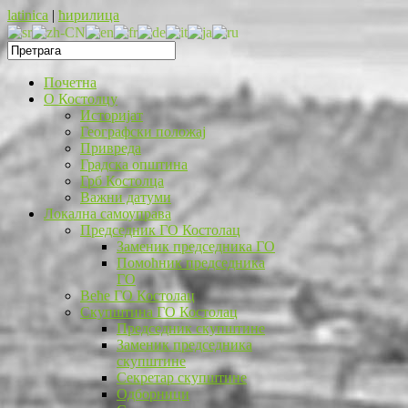
latinica
|
ћирилица
Почетна
O Костолцу
Историјат
Географски положај
Привреда
Градска општина
Грб Костолца
Важни датуми
Локална самоуправа
Председник ГО Костолац
Заменик председника ГО
Помоћник председника
ГО
Веће ГО Костолац
Скупштина ГО Костолац
Председник скупштине
Заменик председника
скупштине
Секретар скупштине
Одборници