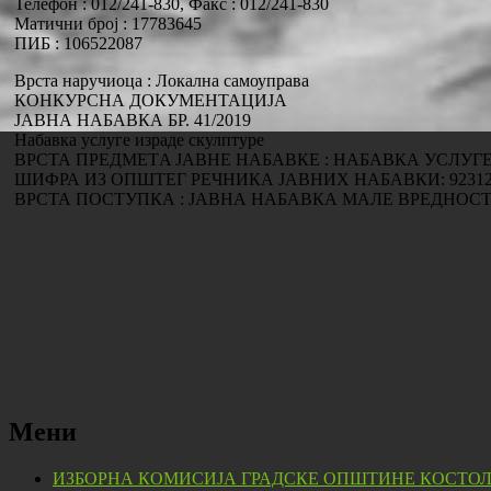
Телефон : 012/241-830, Факс : 012/241-830
Матични број : 17783645
ПИБ : 106522087
Врста наручиоца : Локална самоуправа
КОНКУРСНА ДОКУМЕНТАЦИЈА
ЈАВНА НАБАВКА БР. 41/2019
Набавка услуге израде скулптуре
ВРСТА ПРЕДМЕТA ЈАВНЕ НАБАВКЕ : НАБАВКА УСЛУГ
ШИФРА ИЗ ОПШТЕГ РЕЧНИКА ЈАВНИХ НАБАВКИ: 92312
ВРСТА ПОСТУПКА : ЈАВНА НАБАВКА МАЛЕ ВРЕДНОС
Мени
ИЗБОРНА КОМИСИЈА ГРАДСКЕ ОПШТИНЕ КОСТО