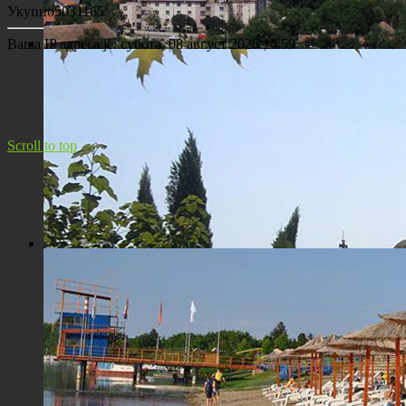
Укупно
5031165
Ваша IP адреса је:
субота, 08 август 2026 14:59
Панорама Костолца
Scroll to top
Црква Св. Максима исповедника