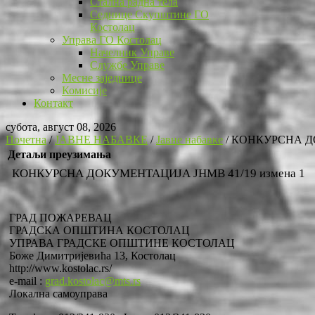
Стална радна тела
Седнице Скупштине ГО
Костолац
Управа ГО Костолац
Начелник Управе
Службе Управе
Месне заједнице
Комисије
Контакт
субота, август 08, 2026
Почетна
/
ЈАВНЕ НАБАВКЕ
/
Јавне набавке
/
КОНКУРСНА ДО
Детаљи преузимања
КОНКУРСНА ДОКУМЕНТАЦИЈА ЈНМВ 41/19 измена 1
ГРАД ПОЖАРЕВАЦ
ГРАДСКА ОПШТИНА КОСТОЛАЦ
УПРАВА ГРАДСКЕ ОПШТИНЕ КОСТОЛАЦ
Боже Димитријевића 13, Костолац
http://www.kostolac.rs/
e-mail :
grad.kostolac@mts.rs
Локална самоуправа