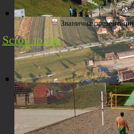
Званична презентац
Плажа "Топољар" - Поглед са торња
Scroll to top
Плажа "Топољар" - Поглед из ваздуха