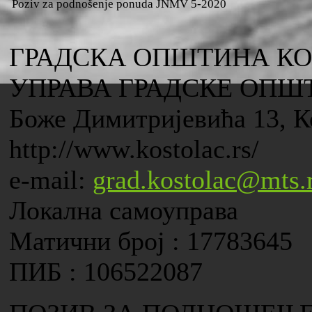
Poziv za podnošenje ponuda JNMV 5-2020
ГРАДСКА ОПШТИНА К
УПРАВА ГРАДСКЕ ОПШ
Боже Димитријевића 13, К
http://www.kostolac.rs/
e-mail:
grad.kostolac@mts.
Локална самоуправа
Матични број : 17783645
ПИБ : 106522087