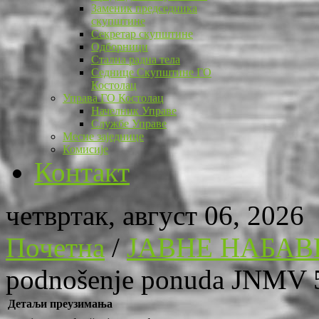
Заменик председника
скупштине
Секретар скупштине
Одборници
Стална радна тела
Седнице Скупштине ГО
Костолац
Управа ГО Костолац
Начелник Управе
Службе Управе
Месне заједнице
Комисије
Контакт
четвртак, август 06, 2026
Почетна
/
ЈАВНЕ НАБАВ
podnošenje ponuda JNMV 
Детаљи преузимања