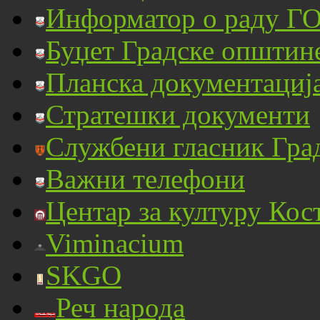
Информатор о раду ГО
Буџет Градске општин
Планска документациј
Стратешки документи
Службени гласник Гра
Важни телефони
Центар за културу Кос
Viminacium
SKGO
Реч народа