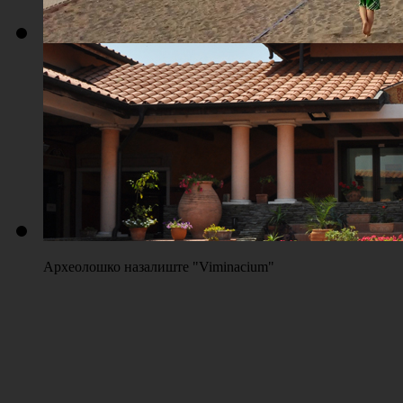
Плажа "Топољар" - Терени на песку
Археолошко назалиште "Viminacium"