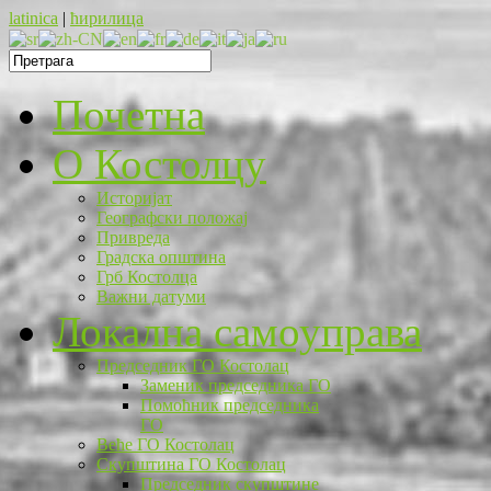
latinica
|
ћирилица
Почетна
O Костолцу
Историјат
Географски положај
Привреда
Градска општина
Грб Костолца
Важни датуми
Локална самоуправа
Председник ГО Костолац
Заменик председника ГО
Помоћник председника
ГО
Веће ГО Костолац
Скупштина ГО Костолац
Председник скупштине