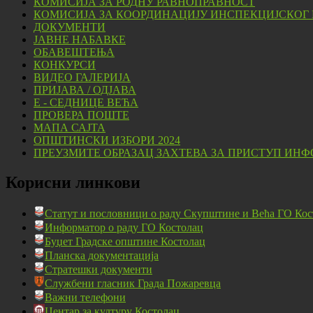
КОМИСИЈА ЗА РОДНУ РАВНОПРАВНОСТ
КОМИСИЈА ЗА КООРДИНАЦИЈУ ИНСПЕКЦИЈСКОГ
ДОКУМЕНТИ
ЈАВНЕ НАБАВКЕ
ОБАВЕШТЕЊА
КОНКУРСИ
ВИДЕО ГАЛЕРИЈА
ПРИЈАВА / ОДЈАВА
Е - СЕДНИЦЕ ВЕЋА
ПРОВЕРА ПОШТЕ
МАПА САЈТА
ОПШТИНСКИ ИЗБОРИ 2024
ПРЕУЗМИТЕ ОБРАЗАЦ ЗАХТЕВА ЗА ПРИСТУП ИНФ
Корисни линкови
Статут и пословници о раду Скупштине и Већа ГО Кос
Информатор о раду ГО Костолац
Буџет Градске општине Костолац
Планска документација
Стратешки документи
Службени гласник Града Пожаревца
Важни телефони
Центар за културу Костолац