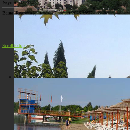
Укупно
5027654
Ваша IP адреса је:
петак, 07 август 2026 10:27
Панорама Костолца
Scroll to top
Црква Св. Максима исповедника