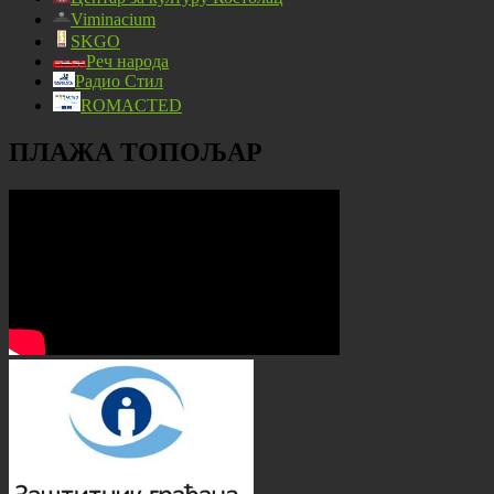
Viminacium
SKGO
Реч народа
Радио Стил
ROMACTED
ПЛАЖА ТОПОЉАР