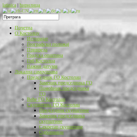
latinica
|
ћирилица
Почетна
O Костолцу
Историјат
Географски положај
Привреда
Градска општина
Грб Костолца
Важни датуми
Локална самоуправа
Председник ГО Костолац
Заменик председника ГО
Помоћник председника
ГО
Веће ГО Костолац
Скупштина ГО Костолац
Председник скупштине
Заменик председника
скупштине
Секретар скупштине
Одборници