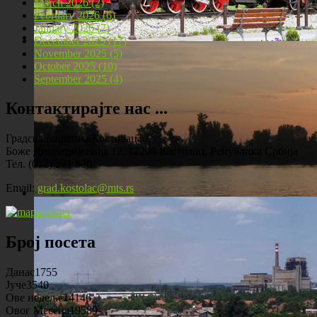
March 2026 (2)
February 2026 (6)
January 2026 (7)
December 2025 (17)
November 2025 (5)
Локомотива у центру Костолца
October 2025 (10)
September 2025 (4)
Контактирајте нас ...
Градска општина Костолац
Боже Димитријевића 12, 12208 Костолац, Република Србија
Тел. (012) 241 830
Email:
grad.kostolac@mts.rs
Костолац на Дунаву
Број посета
Данас
1755
Јуче
3540
Ове недеље
14146
Овог Месеца
19589