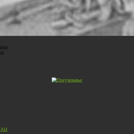
Е
000
ТИ
ЛАЦ