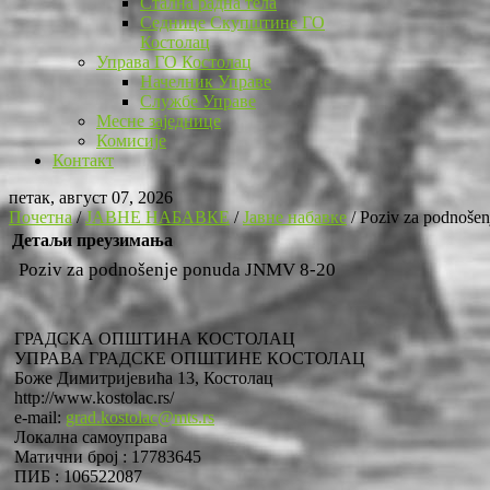
Стална радна тела
Седнице Скупштине ГО
Костолац
Управа ГО Костолац
Начелник Управе
Службе Управе
Месне заједнице
Комисије
Контакт
петак, август 07, 2026
Почетна
/
ЈАВНЕ НАБАВКЕ
/
Јавне набавке
/
Poziv za podnoše
Детаљи преузимања
Poziv za podnošenje ponuda JNMV 8-20
ГРАДСКА ОПШТИНА КОСТОЛАЦ
УПРАВА ГРАДСКЕ ОПШТИНЕ КОСТОЛАЦ
Боже Димитријевића 13, Костолац
http://www.kostolac.rs/
e-mail:
grad.kostolac@mts.rs
Локална самоуправа
Матични број : 17783645
ПИБ : 106522087