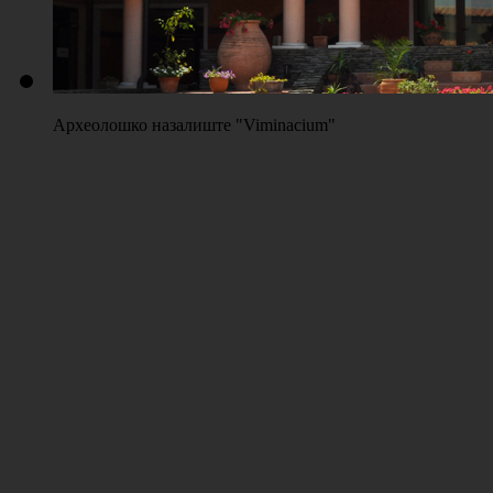
Археолошко назалиште "Viminacium"