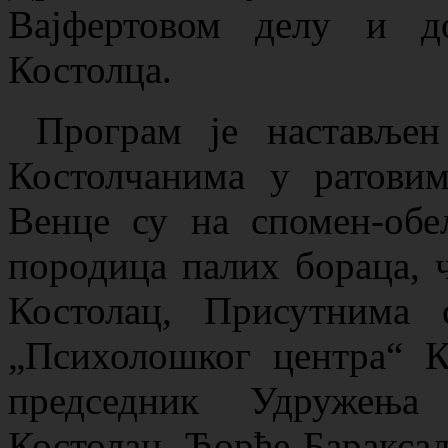
Вајфертовом делу и д
Костолца.
Програм је настављен
Костолчанима у ратовим
Венце су на спомен-обе
породица палих бораца, 
Костолац, Присутнима 
„Психолошког центра“ К
председник Удружења
Костолац, Ђорђе Бараксад