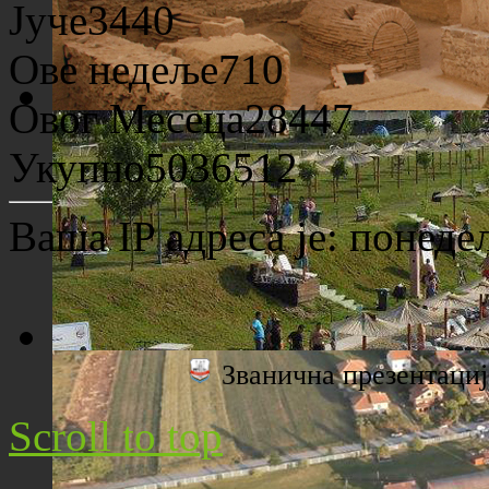
Јуче
3440
Ове недеље
710
Овог Месеца
28447
Археолошко налазиште "Viminacium"
Укупно
5036512
Ваша IP адреса је:
понедељ
Званична презентац
Плажа "Топољар" - Поглед са торња
Scroll to top