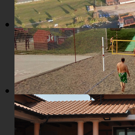
Плажа "Топољар" - Поглед из ваздуха
Плажа "Топољар" - Терени на песку