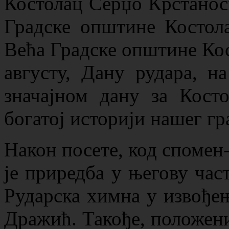
Костолац Серџо Крстанос
Градске општине Костол
Већа Градске општине Кост
августу, Дану рудара, н
значајном дану за Кост
богатој историји нашег гр
Након посете, код спомен
је приредба у његову час
Рударска химна у извође
Дражић. Такође, положени