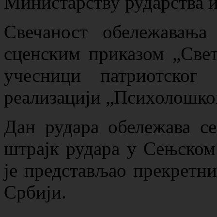
Министарству рударства и
Свечаност обележавања
сценским приказом „Свет
учесници патриотског
реализацији „Психолошког
Дан рудара обележава се
штрајк рудара у Сењском 
је представљао прекретни
Србији.