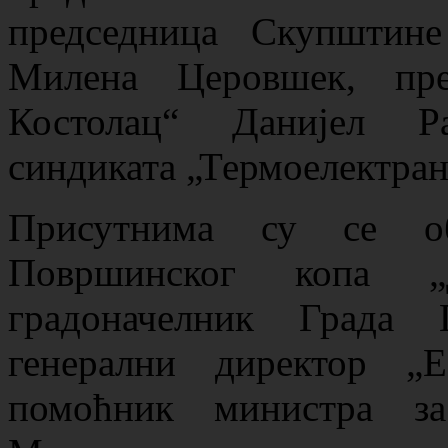
председница Скупштин
Милена Церовшек, пре
Костолац“ Данијел Р
синдиката „Термоелектра
Присутнима су се об
Површинског копа „
градоначелник Града 
генерални директор 
помоћник министра за