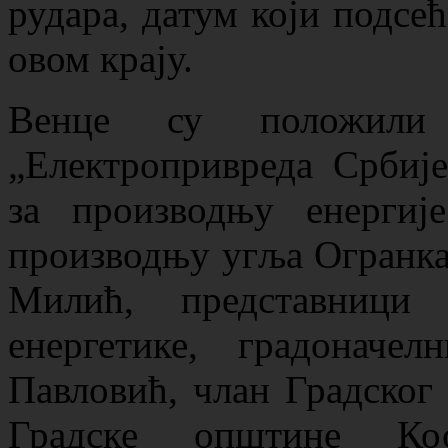
рудара, датум који подсећ
овом крају.
Венце су положили
„Електропривреда Србиј
за производњу енерги
производњу угља Огранк
Милић, представници 
енергетике, градонач
Павловић, члан Градског
Градске општине Кос