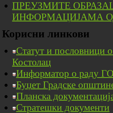
ПРЕУЗМИТЕ ОБРАЗА
ИНФОРМАЦИЈАМА ОД
Корисни линкови
Статут и пословници 
Костолац
Информатор о раду ГО
Буџет Градске општин
Планска документациј
Стратешки документи