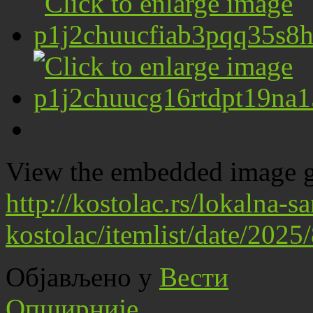
View the embedded image ga
http://kostolac.rs/lokalna-
kostolac/itemlist/date/202
Објављено у
Вести
Опширније...