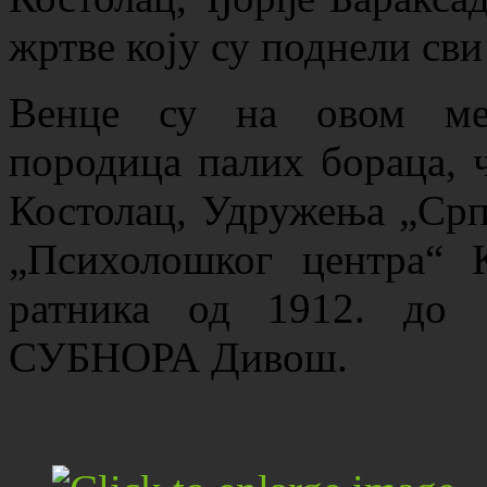
жртве коју су поднели сви
Венце су на овом мес
породица палих бораца, 
Костолац, Удружења „Срп
„Психолошког центра“ 
ратника од 1912. до
СУБНОРА Дивош.