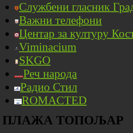
Службени гласник Гра
Важни телефони
Центар за културу Кос
Viminacium
SKGO
Реч народа
Радио Стил
ROMACTED
ПЛАЖА ТОПОЉАР