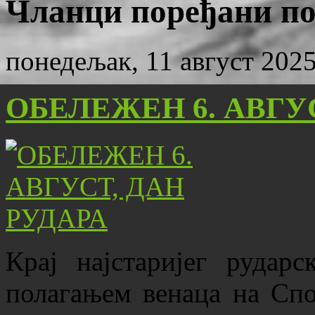
Чланци поређани по 
понедељак, 11 август 2025
ОБЕЛЕЖЕН 6. АВГУ
Крај најстаријег рудар
полагањем венаца на Спо