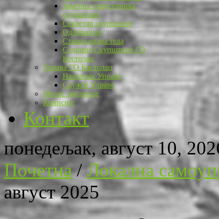
Заменик председника
скупштине
Секретар скупштине
Одборници
Стална радна тела
Седнице Скупштине ГО
Костолац
Управа ГО Костолац
Начелник Управе
Службе Управе
Месне заједнице
Комисије
Контакт
понедељак, август 10, 202
Почетна
/
Локална самоуп
август 2025