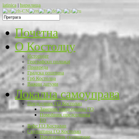
latinica
|
ћирилица
Почетна
O Костолцу
Историјат
Географски положај
Привреда
Градска општина
Грб Костолца
Важни датуми
Локална самоуправа
Председник ГО Костолац
Заменик председника ГО
Помоћник председника
ГО
Веће ГО Костолац
Скупштина ГО Костолац
Председник скупштине