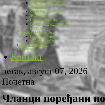
Заменик председника
скупштине
Секретар скупштине
Одборници
Стална радна тела
Седнице Скупштине ГО
Костолац
Управа ГО Костолац
Начелник Управе
Службе Управе
Месне заједнице
Комисије
Контакт
петак, август 07, 2026
Почетна
Чланци поређани по 