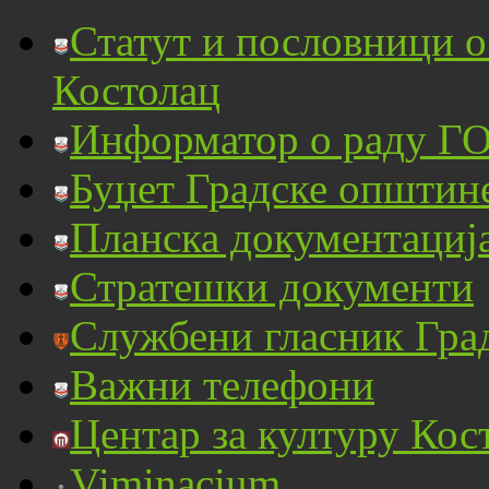
Статут и пословници 
Костолац
Информатор о раду ГО
Буџет Градске општин
Планска документациј
Стратешки документи
Службени гласник Гра
Важни телефони
Центар за културу Кос
Viminacium