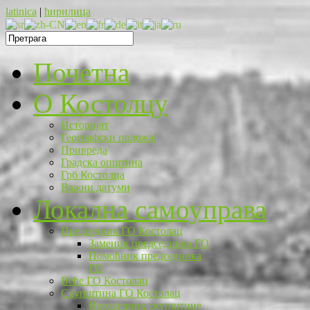
latinica
|
ћирилица
Почетна
O Костолцу
Историјат
Географски положај
Привреда
Градска општина
Грб Костолца
Важни датуми
Локална самоуправа
Председник ГО Костолац
Заменик председника ГО
Помоћник председника
ГО
Веће ГО Костолац
Скупштина ГО Костолац
Председник скупштине