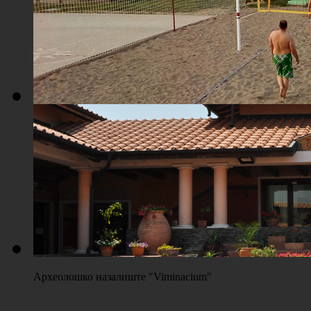
Плажа "Топољар" - Терени на песку
Археолошко назалиште "Viminacium"