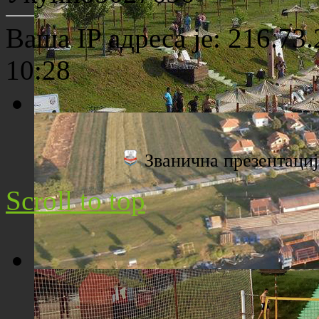
Ваша IP адреса је: 216.73
10:28
Плажа "Топољар" - Поглед са торња
Званична презентац
Scroll to top
Плажа "Топољар" - Поглед из ваздуха