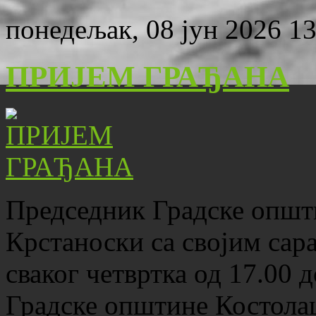
понедељак, 08 јун 2026 13
ПРИЈЕМ ГРАЂАНА
Председник Градске општ
Крстаноски са својим сар
сваког четвртка од 17.00 
Градске општине Костола