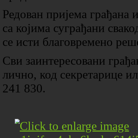
Редован пријема грађана 
са којима суграђани свако
се исти благовремено реш
Сви заинтересовани грађа
лично, код секретарице ил
241 830.