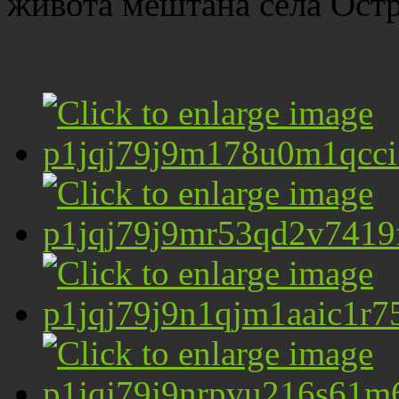
живота мештана села Ост