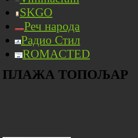
SKGO
Реч народа
Радио Стил
ROMACTED
ПЛАЖА ТОПОЉАР