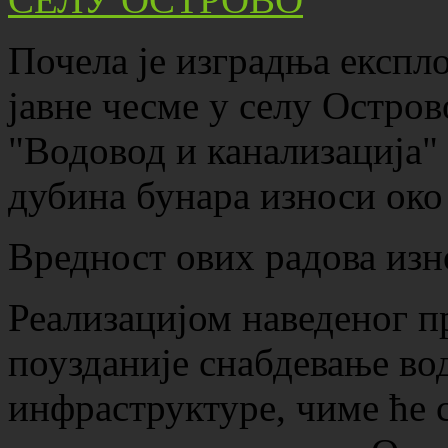
Почела је изградња експл
јавне чесме у селу Остров
"Водовод и канализација"
дубина бунара износи око
Вредност ових радова изн
Реализацијом наведеног пр
поузданије снабдевање во
инфраструктуре, чиме ће 