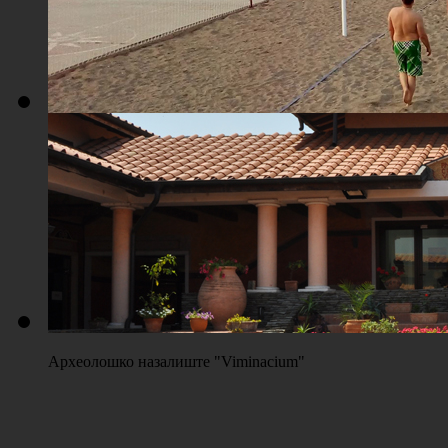
Плажа "Топољар" - Терени на песку
Археолошко назалиште "Viminacium"