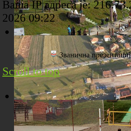
Ваша IP адреса је: 216.73
2026 09:22
Плажа "Топољар" - Поглед са торња
Званична презентац
Scroll to top
Плажа "Топољар" - Поглед из ваздуха