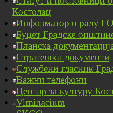
Статут и пословници 
Костолац
Информатор о раду ГО
Буџет Градске општин
Планска документациј
Стратешки документи
Службени гласник Гра
Важни телефони
Центар за културу Кос
Viminacium