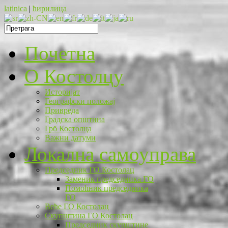
latinica
|
ћирилица
Почетна
O Костолцу
Историјат
Географски положај
Привреда
Градска општина
Грб Костолца
Важни датуми
Локална самоуправа
Председник ГО Костолац
Заменик председника ГО
Помоћник председника
ГО
Веће ГО Костолац
Скупштина ГО Костолац
Председник скупштине