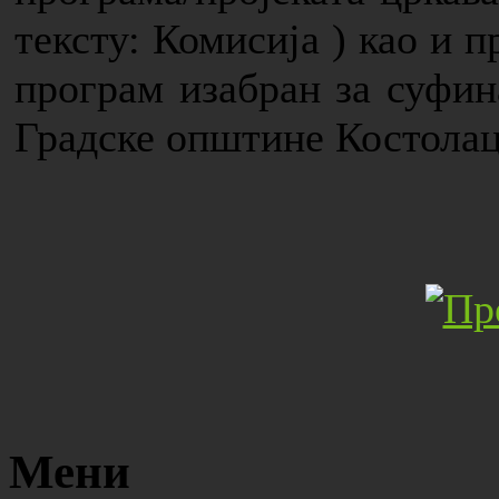
тексту: Комисија ) као и п
програм изабран за суфин
Градске општине Костолац
Мени