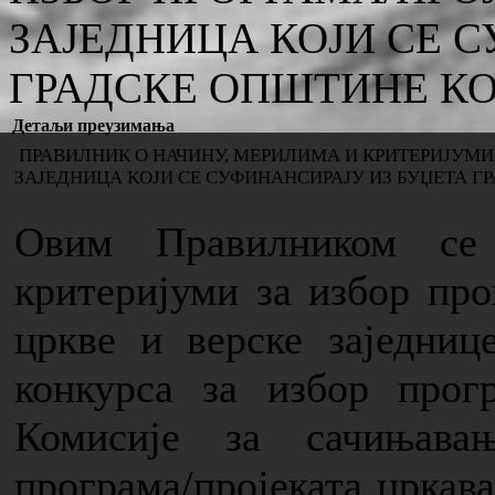
ЗАЈЕДНИЦА КОЈИ СЕ 
ГРАДСКЕ ОПШТИНЕ К
Детаљи преузимања
ПРАВИЛНИК О НАЧИНУ, МЕРИЛИМА И КРИТЕРИЈУМИМ
ЗАЈЕДНИЦА КОЈИ СЕ СУФИНАНСИРАЈУ ИЗ БУЏЕТА 
Овим Правилником се 
критеријуми за избор прог
цркве и верске заједниц
конкурса за избор прогр
Комисије за сачињава
програма/пројеката цркава