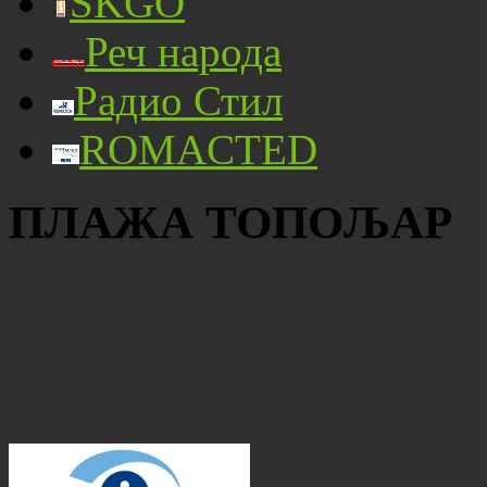
SKGO
Реч народа
Радио Стил
ROMACTED
ПЛАЖА ТОПОЉАР