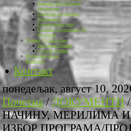
Заменик председника
скупштине
Секретар скупштине
Одборници
Стална радна тела
Седнице Скупштине ГО
Костолац
Управа ГО Костолац
Начелник Управе
Службе Управе
Месне заједнице
Комисије
Контакт
понедељак, август 10, 202
Почетна
/
ДОКУМЕНТИ
НАЧИНУ, МЕРИЛИМА И
ИЗБОР ПРОГРАМА/ПРО