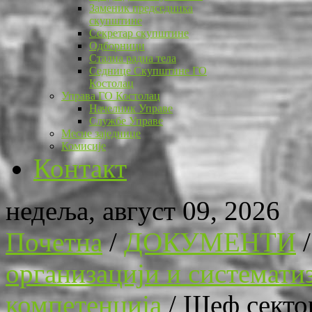
Заменик председника
скупштине
Секретар скупштине
Одборници
Стална радна тела
Седнице Скупштине ГО
Костолац
Управа ГО Костолац
Начелник Управе
Службе Управе
Месне заједнице
Комисије
Контакт
недеља, август 09, 2026
Почетна
/
ДОКУМЕНТИ
организацији и системати
компетенција
/
Шеф сектор