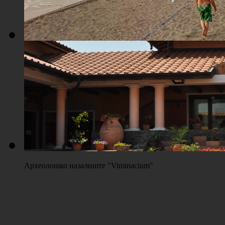
Плажа "Топољар" - Терени на песку
Археолошко назалиште "Viminacium"