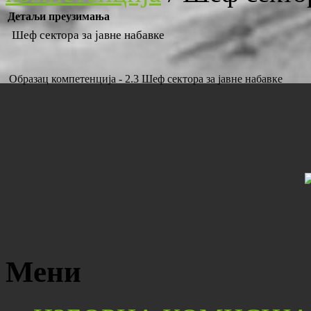
Детаљи преузимања
Шеф сектора за јавне набавке
Образац компетенција - 2.3 Шеф сектора за јавне набавке
Мени