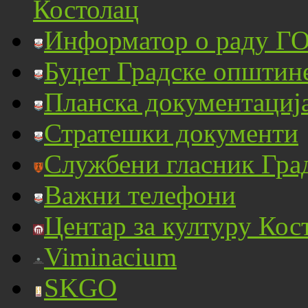
Костолац
Информатор о раду ГО
Буџет Градске општин
Планска документациј
Стратешки документи
Службени гласник Гра
Важни телефони
Центар за културу Кос
Viminacium
SKGO