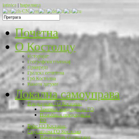
latinica
|
ћирилица
Почетна
O Костолцу
Историјат
Географски положај
Привреда
Градска општина
Грб Костолца
Важни датуми
Локална самоуправа
Председник ГО Костолац
Заменик председника ГО
Помоћник председника
ГО
Веће ГО Костолац
Скупштина ГО Костолац
Председник скупштине