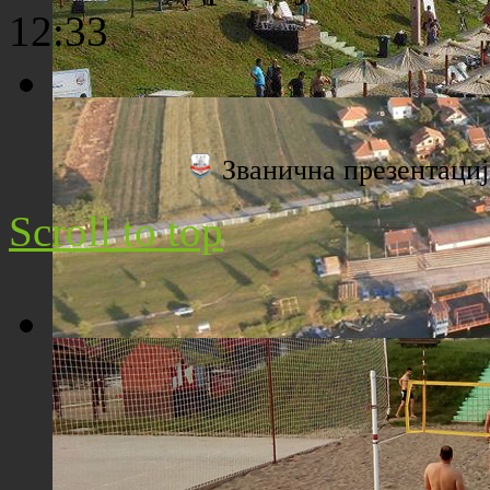
12:33
Плажа "Топољар" - Поглед са торња
Званична презентац
Scroll to top
Плажа "Топољар" - Поглед из ваздуха