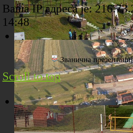
Ваша IP адреса је: 216.73
14:48
Плажа "Топољар" - Поглед са торња
Званична презентац
Scroll to top
Плажа "Топољар" - Поглед из ваздуха