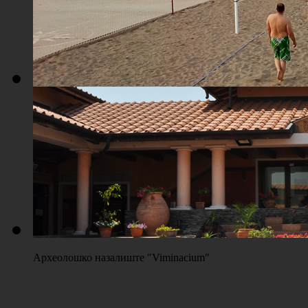
Плажа "Топољар" - Терени на песку
Археолошко назалиште "Viminacium"