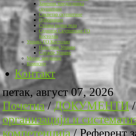
Заменик председника
скупштине
Секретар скупштине
Одборници
Стална радна тела
Седнице Скупштине ГО
Костолац
Управа ГО Костолац
Начелник Управе
Службе Управе
Месне заједнице
Комисије
Контакт
петак, август 07, 2026
Почетна
/
ДОКУМЕНТИ
организацији и системати
компетенција
/
Референт з