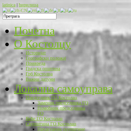
latinica
|
ћирилица
Почетна
O Костолцу
Историјат
Географски положај
Привреда
Градска општина
Грб Костолца
Важни датуми
Локална самоуправа
Председник ГО Костолац
Заменик председника ГО
Помоћник председника
ГО
Веће ГО Костолац
Скупштина ГО Костолац
Председник скупштине