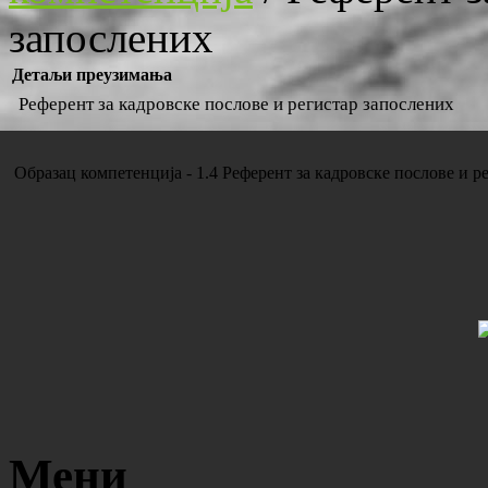
запослених
Детаљи преузимања
Референт за кадровске послове и регистар запослених
Образац компетенција - 1.4 Референт за кадровске послове и р
Мени