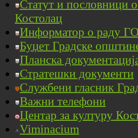
Статут и пословници 
Костолац
Информатор о раду ГО
Буџет Градске општин
Планска документациј
Стратешки документи
Службени гласник Гра
Важни телефони
Центар за културу Кос
Viminacium