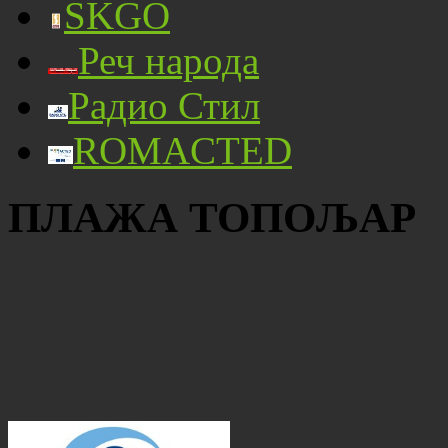
SKGO
Реч народа
Радио Стил
ROMACTED
ПЛАЖА ТОПОЉАР