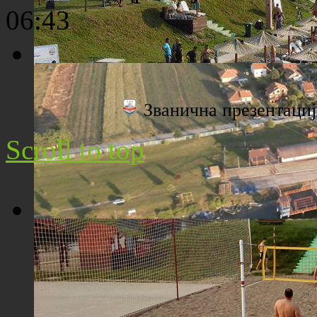
06:43
Плажа "Топољар" - Поглед са торња
Званична презентац
Scroll to top
Плажа "Топољар" - Поглед из ваздуха