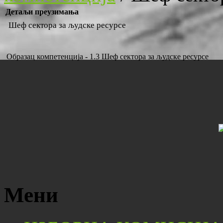
Детаљи преузимања
Шеф сектора за људске ресурсе
Образац компетенција - 1.3 Шеф сектора за људске ресурсе
Мени