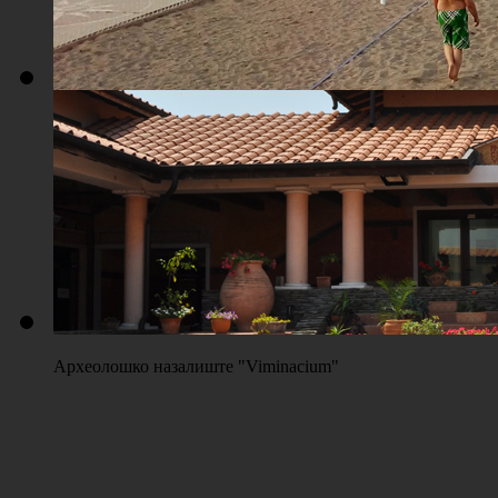
Плажа "Топољар" - Терени на песку
Археолошко назалиште "Viminacium"