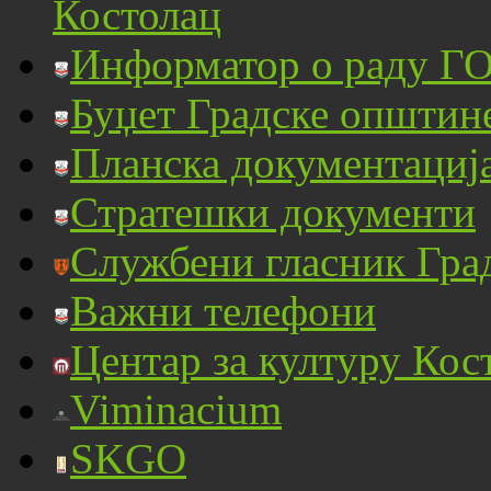
Костолац
Информатор о раду ГО
Буџет Градске општин
Планска документациј
Стратешки документи
Службени гласник Гра
Важни телефони
Центар за културу Кос
Viminacium
SKGO