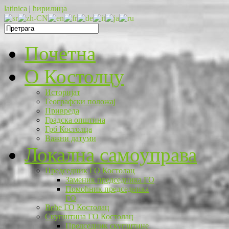
latinica
|
ћирилица
Почетна
O Костолцу
Историјат
Географски положај
Привреда
Градска општина
Грб Костолца
Важни датуми
Локална самоуправа
Председник ГО Костолац
Заменик председника ГО
Помоћник председника
ГО
Веће ГО Костолац
Скупштина ГО Костолац
Председник скупштине