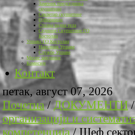
Заменик председника
скупштине
Секретар скупштине
Одборници
Стална радна тела
Седнице Скупштине ГО
Костолац
Управа ГО Костолац
Начелник Управе
Службе Управе
Месне заједнице
Комисије
Контакт
петак, август 07, 2026
Почетна
/
ДОКУМЕНТИ
организацији и системати
компетенција
/
Шеф сектор