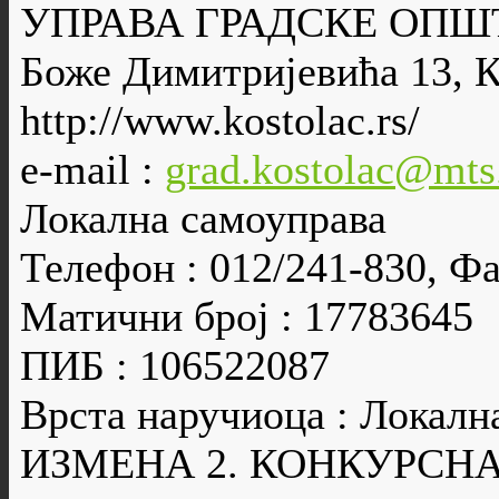
УПРАВА ГРАДСКЕ ОП
Боже Димитријевића 13, 
http://www.kostolac.rs/
e-mail :
grad.kostolac@mts
Локална самоуправа
Телефон : 012/241-830, Фа
Матични број : 17783645
ПИБ : 106522087
Врста наручиоца : Локалн
ИЗМЕНА 2. КОНКУРСН