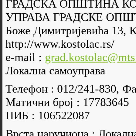
ГРАДСКА ОПШТИНА К
УПРАВА ГРАДСКЕ ОПШ
Боже Димитријевића 13, 
http://www.kostolac.rs/
e-mail :
grad.kostolac@mts
Локална самоуправа
Телефон : 012/241-830, Фа
Матични број : 17783645
ПИБ : 106522087
Врста наручиоца : Локалн