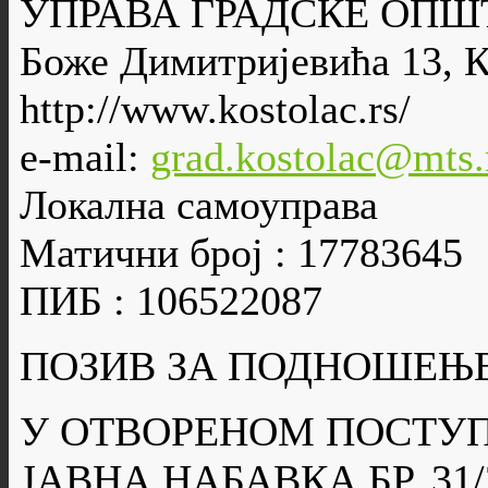
УПРАВА ГРАДСКЕ ОПШ
Боже Димитријевића 13, 
http://www.kostolac.rs/
e-mail:
grad.kostolac@mts.
Локална самоуправа
Матични број : 17783645
ПИБ : 106522087
ПОЗИВ ЗА ПОДНОШЕЊ
У ОТВОРЕНОМ ПОСТУ
ЈАВНА НАБАВКА БР. 31/