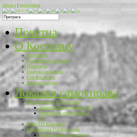
latinica
|
ћирилица
Почетна
O Костолцу
Историјат
Географски положај
Привреда
Градска општина
Грб Костолца
Важни датуми
Локална самоуправа
Председник ГО Костолац
Заменик председника ГО
Помоћник председника
ГО
Веће ГО Костолац
Скупштина ГО Костолац
Председник скупштине