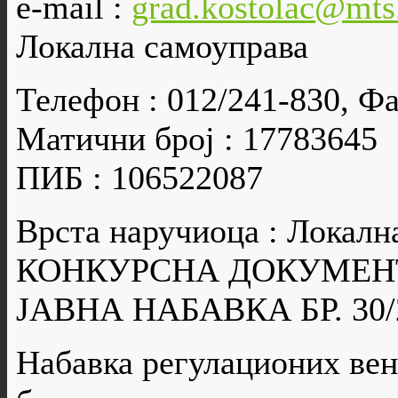
e-mail :
grad.kostolac@mts
Локална самоуправа
Телефон : 012/241-830, Фа
Матични број : 17783645
ПИБ : 106522087
Врста наручиоца : Локалн
КОНКУРСНА ДОКУМЕН
ЈАВНА НАБАВКА БР. 30/
Набавка регулационих вен