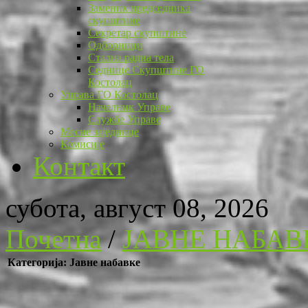
Заменик председника
скупштине
Секретар скупштине
Одборници
Стална радна тела
Седнице Скупштине ГО
Костолац
Управа ГО Костолац
Начелник Управе
Службе Управе
Месне заједнице
Комисије
Контакт
субота, август 08, 2026
Почетна
/
ЈАВНЕ НАБАВ
Категорија: Јавне набавке