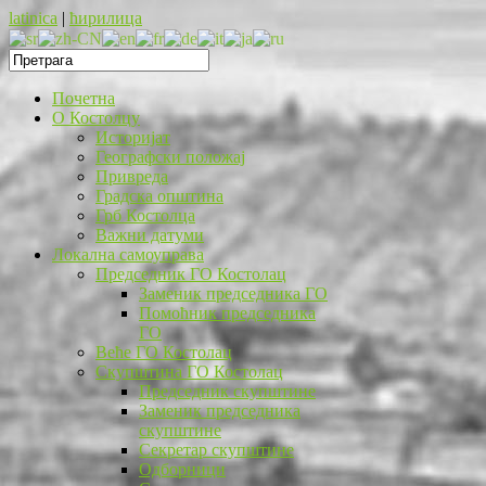
latinica
|
ћирилица
Почетна
O Костолцу
Историјат
Географски положај
Привреда
Градска општина
Грб Костолца
Важни датуми
Локална самоуправа
Председник ГО Костолац
Заменик председника ГО
Помоћник председника
ГО
Веће ГО Костолац
Скупштина ГО Костолац
Председник скупштине
Заменик председника
скупштине
Секретар скупштине
Одборници