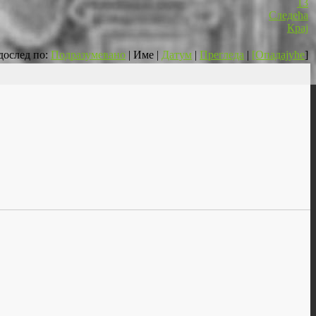
13
Следећа
Крај
дослед по:
Подразумевано
| Име |
Датум
|
Прегледа
|
[Опадајуће
]