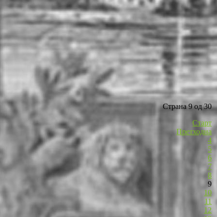
Страна 9 од 30
Старт
Претходна
4
5
6
7
8
9
10
11
12