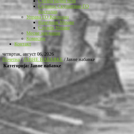
Стална радна тела
Седнице Скупштине ГО
Костолац
Управа ГО Костолац
Начелник Управе
Службе Управе
Месне заједнице
Комисије
Контакт
четвртак, август 06, 2026
Почетна
/
ЈАВНЕ НАБАВКЕ
/
Јавне набавке
Категорија: Јавне набавке