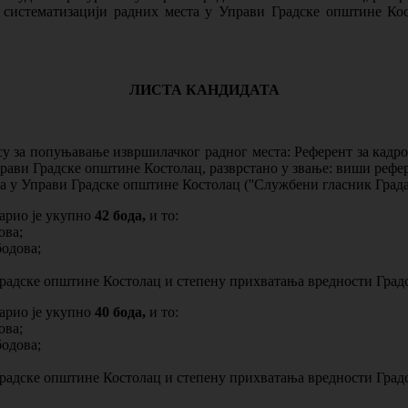
 систематизацији радних места у Управи Градске општине Кост
ЛИСТА
КАНДИДАТА
су за попуњавање извршилачког радног места: Референт за кадро
ви Градске општине Костолац, разврстано у звање: виши рефере
а у Управи Градске општине Костолац (''Службени гласник Града 
вариo je укупно
42 бода,
и то:
ова;
одова;
Градске општине Костолац и степену прихватања вредности Град
вариo je укупно
40 бода,
и то:
ова;
одова;
Градске општине Костолац и степену прихватања вредности Град