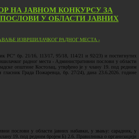
ОР НА ЈАВНОМ КОНКУРСУ ЗА
ПОСЛОВИ У ОБЛАСТИ ЈАВНИХ
 РС“ бр. 21/16, 113/17, 95/18, 114/21 и 92/23) и постигнутих
вршилачког радног места - Административни послови у области
радске општине Костолац, утврђено је у члану 19. под редним
гласник Града Пожаревца, бр. 27/24), дана 23.6.2026. године
вни послови у области јавних набавки, у звању: сарадник, у
лану 19. под редним бројем Б) 2.6. Правилника о организацији