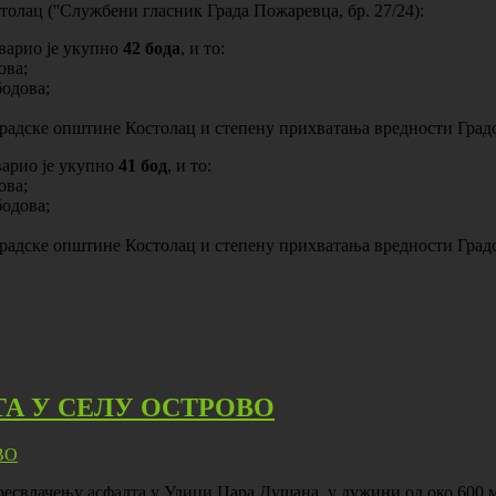
олац (''Службени гласник Града Пожаревца, бр. 27/24):
варио је укупно
42 бода
, и то:
ова;
одова;
Градске општине Костолац и степену прихватања вредности Град
варио је укупно
41 бод
, и то:
ова;
одова;
Градске општине Костолац и степену прихватања вредности Град
А У СЕЛУ ОСТРОВО
ресвлачењу асфалта у Улици Цара Душана, у дужини од око 600 