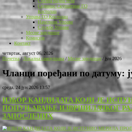
Стална радна тела
Седнице Скупштине ГО
Костолац
Управа ГО Костолац
Начелник Управе
Службе Управе
Месне заједнице
Комисије
Контакт
четвртак, август 06, 2026
Почетна
/
Локална самоуправа
/
Месне заједнице
/
јун 2026
Чланци поређани по датуму: ј
среда, 24 јун 2026 13:57
ИЗБОР КАНДИДАТА КОЈИ ЈЕ ИСПУ
ПОПУЊАВАЊЕ ИЗВРШИЛАЧКОГ РАДН
ЗАПОСЛЕНИХ