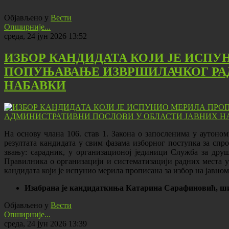
Објављено у
Вести
Опширније...
среда, 24 јун 2026 13:52
ИЗБОР КАНДИДАТА КОЈИ ЈЕ ИСПУ
ПОПУЊАВАЊЕ ИЗВРШИЛАЧКОГ РАД
НАБАВКИ
На основу члана 106. став 1. Закона о запосленима у аутоном
резултата кандидата у свим фазама изборног поступка за сп
звању: сарадник, у организационој јединици Служба за друш
Правилника о организацији и систематизацији радних места у 
кандидата који је испунио мерила прописана за избор на јавно
Изабрана је кандидаткиња Катарина Сарафиновић, ш
Објављено у
Вести
Опширније...
среда, 24 јун 2026 13:39