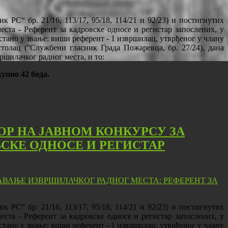
 РС“ бр. 21/16, 113/17, 95/18, 114/21 и 92/23) и постигнутих
ста - Референт за кадровске односе и регистар запослених, у
ано у звање: виши референт - 1 извршилац, утврђеног у члану
олац (''Службени гласник Града Пожаревца, бр. 27/24), дана
ршилачког радног места, и то:
упно 42 бода.
ОР НА ЈАВНОМ КОНКУРСУ ЗА
СКЕ ОДНОСЕ И РЕГИСТАР
 РС“ бр. 21/16, 113/17, 95/18, 114/21 и 92/23) и постигнутих
ста - Референт за кадровске односе и регистар запослених, у
ано у звање: виши референт - 1 извршилац, утврђеног у члану