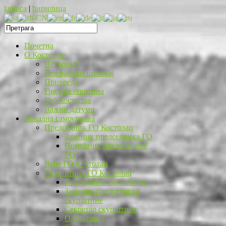
latinica
|
ћирилица
Почетна
O Костолцу
Историјат
Географски положај
Привреда
Градска општина
Грб Костолца
Важни датуми
Локална самоуправа
Председник ГО Костолац
Заменик председника ГО
Помоћник председника
ГО
Веће ГО Костолац
Скупштина ГО Костолац
Председник скупштине
Заменик председника
скупштине
Секретар скупштине
Одборници