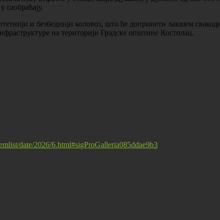
у саобраћају.
итетнији и безбеднији коловоз, што ће допринети лакшем свако
инфраструктуре на територији Градске општине Костолац.
itemlist/date/2026/6.html#sigProGalleria085ddae9b3