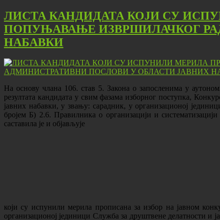
ЛИСТА КАНДИДАТА КОЈИ СУ ИСПУ
ПОПУЊАВАЊЕ ИЗВРШИЛАЧКОГ РАД
НАБАВКИ
На основу члана 106. став 5. Закона о запосленима у аутоном
резултата кандидата у свим фазама изборног поступка, Конку
јавних набавки, у звању: сарадник, у организационој једини
бројем Б) 2.6. Правилника о организацији и систематизацији
саставила је и објављује
који су испунили мерила прописана за избор на јавном конк
организационој јединици Служба за друштвене делатности и ја