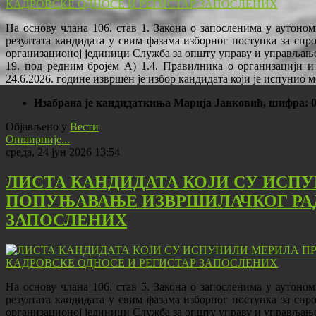
На основу члана 106. став 1. Закона о запосленима у аутоном
резултата кандидата у свим фазама изборног поступка за спр
организационој јединици Служба за општу управу и управљање
19. под редним бројем А) 1.4. Правилника о организацији и
24.6.2026. године извршен је избор кандидата који је испунио 
Изабрана је кандидаткиња Марија Јанковић, шифра:
Објављено у
Вести
Опширније...
среда, 24 јун 2026 13:54
ЛИСТА КАНДИДАТА КОЈИ СУ ИСПУ
ПОПУЊАВАЊЕ ИЗВРШИЛАЧКОГ РАД
ЗАПОСЛЕНИХ
На основу члана 106. став 5. Закона о запосленима у аутоном
резултата кандидата у свим фазама изборног поступка за спр
организационој јединици Служба за општу управу и управљање