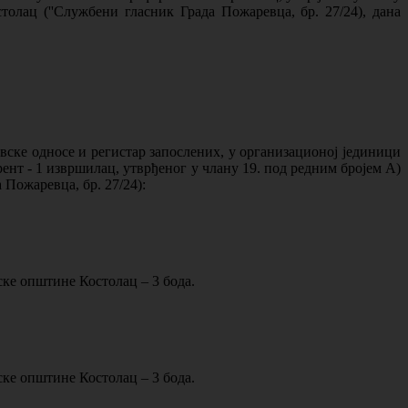
олац (''Службени гласник Града Пожаревца, бр. 27/24), дана
вске односе и регистар запослених, у организационој јединици
нт - 1 извршилац, утврђеног у члану 19. под редним бројем А)
Пожаревца, бр. 27/24):
ске општине Костолац – 3 бода.
ске општине Костолац – 3 бода.