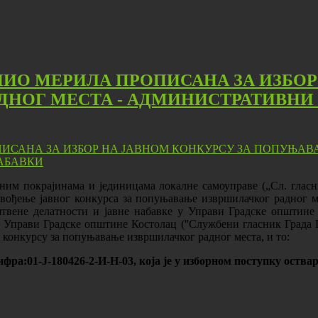
НИО МЕРИЛА ПРОПИСАНА ЗА ИЗБОР
НОГ МЕСТА - АДМИНИСТРАТИВНИ 
ним покрајинама и јединицама локалне самоуправе („Сл. гласник
ровођење јавног конкурса за попуњавање извршилачког радног м
твене делатности и јавне набавке у Управи Градске општине К
Управи Градске општине Костолац (''Службени гласник Града По
м конкурсу за попуњавање извршилачког радног места, и то:
ифра:
01-Ј-180426-2-И-Н-03, која је у изборном поступку оства