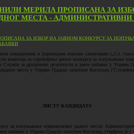
НИЛИ МЕРИЛА ПРОПИСАНА ЗА ИЗБ
НОГ МЕСТА - АДМИНИСТРАТИВНИ 
ним покрајинама и јединицама локалне самоуправе („Сл. гласник
рсна комисија за спровођење јавног конкурса за попуњавање из
ци Служба за друштвене делатности и јавне набавке у Управи Г
 радних места у Управи Градске општине Костолац (''Службени 
ЛИСТУ
КАНДИДАТА
урсу за попуњавање извршилачког радног места: Администрати
вне набавке у Управи Градске општине Костолац, утврђено је у ч