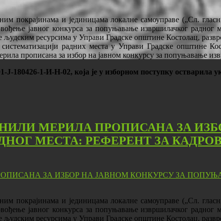
ним покрајинама и јединицама локалне самоуправе („Сл. гласник
овођење јавног конкурса за попуњавање извршилачког радног ме
 људским ресурсима у Управи Градске општине Костолац, разврст
 систематизацији радних места у Управи Градске општине Кост
мерила прописана за избор на јавном конкурсу за попуњавање изв
01-Ј-180426-1-И-Н-02, која је у изборном поступку остварила
ук
НИЛИ МЕРИЛА ПРОПИСАНА ЗА ИЗБ
НОГ МЕСТА: РЕФЕРЕНТ ЗА КАДРОВ
ним покрајинама и јединицама локалне самоуправе („Сл. гласник
овођење јавног конкурса за попуњавање извршилачког радног ме
 људским ресурсима у Управи Градске општине Костолац, разврст