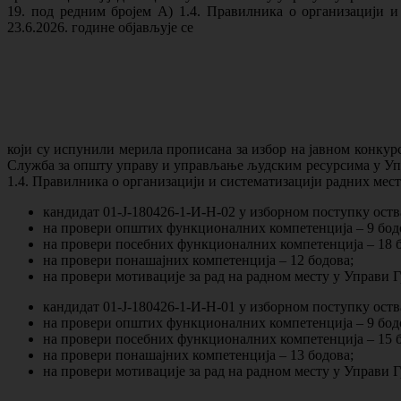
19. под редним бројем А) 1.4. Правилника о организацији и
23.6.2026. године објављује се
који су испунили мерила прописана за избор на јавном конкур
Служба за општу управу и управљање људским ресурсима у Упра
1.4. Правилника о организацији и систематизацији радних мест
кандидат 01-Ј-180426-1-И-Н-02 у изборном поступку ост
на провери општих функционалних компетенција – 9 бод
на провери посебних функционалних компетенција – 18 б
на провери понашајних компетенција – 12 бодова;
на провери мотивације за рад на радном месту у Управи 
кандидат 01-Ј-180426-1-И-Н-01 у изборном поступку ост
на провери општих функционалних компетенција – 9 бод
на провери посебних функционалних компетенција – 15 б
на провери понашајних компетенција – 13 бодова;
на провери мотивације за рад на радном месту у Управи 