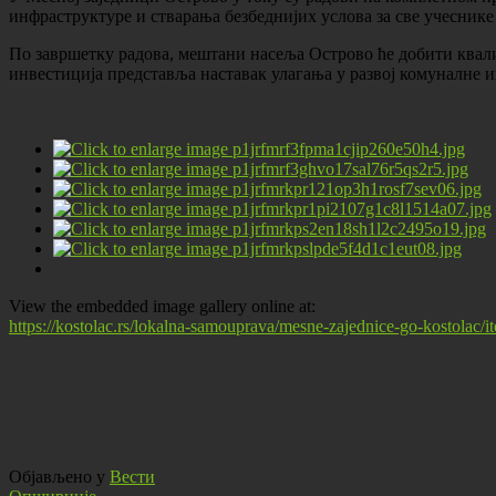
инфраструктуре и стварања безбеднијих услова за све учеснике 
По завршетку радова, мештани насеља Острово ће добити квал
инвестиција представља наставак улагања у развој комуналне 
View the embedded image gallery online at:
https://kostolac.rs/lokalna-samouprava/mesne-zajednice-go-kostolac/
Објављено у
Вести