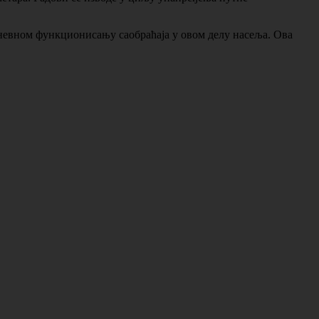
дневном функционисању саобраћаја у овом делу насеља. Ова