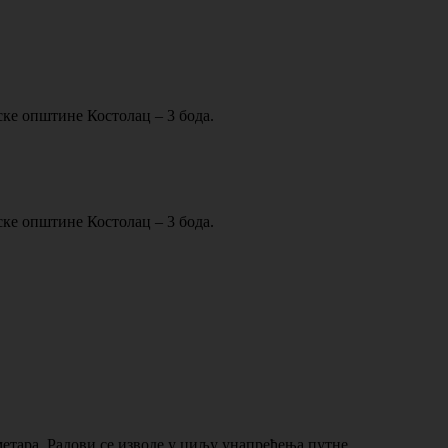
ске општине Костолац – 3 бода.
ске општине Костолац – 3 бода.
метара. Радови се изводе у циљу унапређења путне