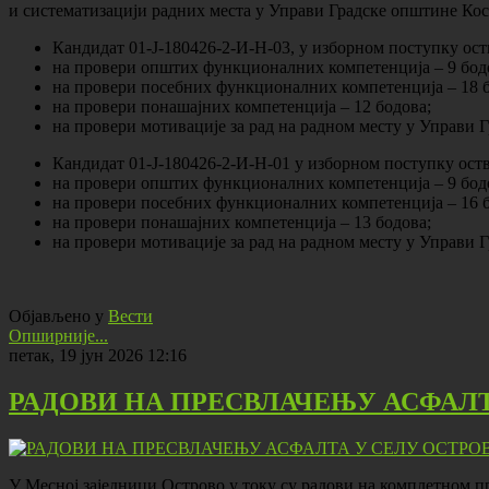
и систематизацији радних места у Управи Градске општине Кост
Кандидат 01-Ј-180426-2-И-Н-03, у изборном поступку ост
на провери општих функционалних компетенција – 9 бод
на провери посебних функционалних компетенција – 18 б
на провери понашајних компетенција – 12 бодова;
на провери мотивације за рад на радном месту у Управи 
Кандидат 01-Ј-180426-2-И-Н-01 у изборном поступку ост
на провери општих функционалних компетенција – 9 бод
на провери посебних функционалних компетенција – 16 б
на провери понашајних компетенција – 13 бодова;
на провери мотивације за рад на радном месту у Управи 
Објављено у
Вести
Опширније...
петак, 19 јун 2026 12:16
РАДОВИ НА ПРЕСВЛАЧЕЊУ АСФАЛТ
У Месној заједници Острово у току су радови на комплетном п