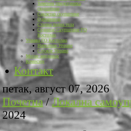
Заменик председника
скупштине
Секретар скупштине
Одборници
Стална радна тела
Седнице Скупштине ГО
Костолац
Управа ГО Костолац
Начелник Управе
Службе Управе
Месне заједнице
Комисије
Контакт
петак, август 07, 2026
Почетна
/
Локална самоуп
2024