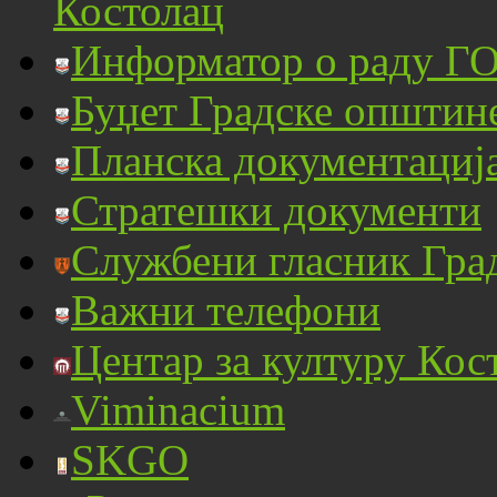
Костолац
Информатор о раду ГО
Буџет Градске општин
Планска документациј
Стратешки документи
Службени гласник Гра
Важни телефони
Центар за културу Кос
Viminacium
SKGO