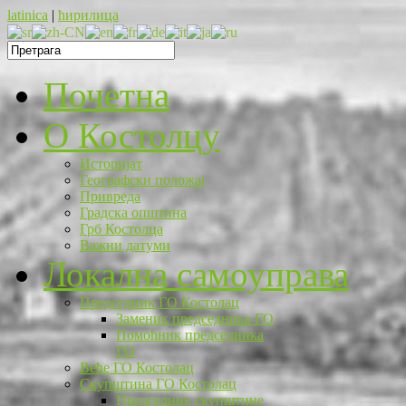
latinica
|
ћирилица
Почетна
O Костолцу
Историјат
Географски положај
Привреда
Градска општина
Грб Костолца
Важни датуми
Локална самоуправа
Председник ГО Костолац
Заменик председника ГО
Помоћник председника
ГО
Веће ГО Костолац
Скупштина ГО Костолац
Председник скупштине