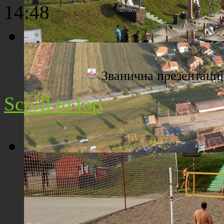
14:48
Плажа "Топољар" - Поглед са торња
Званична презентац
Scroll to top
Плажа "Топољар" - Поглед из ваздуха