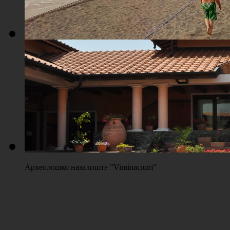
Плажа "Топољар" - Терени на песку
Археолошко назалиште "Viminacium"