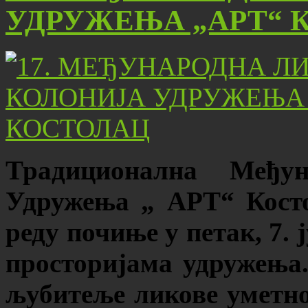
УДРУЖЕЊА „АРТ“ 
Традиционална Међун
Удружења „ АРТ“ Косто
реду почиње у петак, 7. 
просторијама удружења
љубитеље ликове уметно