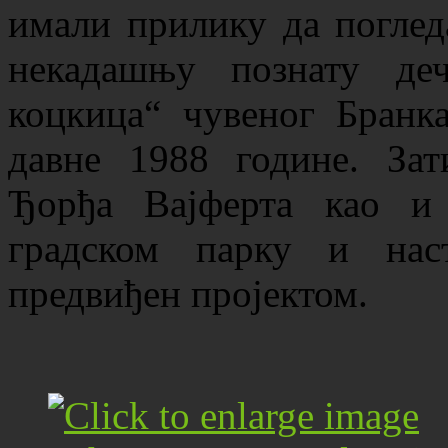
имали прилику да поглед
некадашњу познату деч
коцкица“ чувеног Бранк
давне 1988 године. За
Ђорђа Вајферта као и
градском парку и нас
предвиђен пројектом.