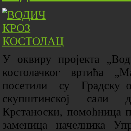
У оквиру пројекта „Во
костолачког вртића „М
посетили су Градску о
скупштинској сали д
Крстаноски, помоћница п
заменица начелника Уп