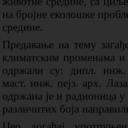
животне средине, са циље
на бројне еколошке пробл
средине.
Предавање на тему загађ
климатским променама и 
одржали су: дипл. инж
маст. инж. пејз. арх. Лаз
одржана је и радионица у 
различитих боја направил
Цео догађај употпуње