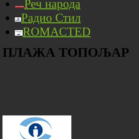
Реч народа
Радио Стил
ROMACTED
ПЛАЖА ТОПОЉАР