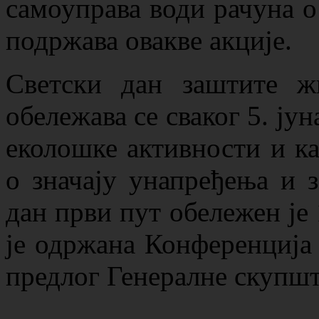
самоуправа води рачуна о
подржава овакве акције.
Светски дан заштите ж
обележава се сваког 5. јун
еколошке активности и к
о значају унапређења и 
дан први пут обележен је 
је одржана Конференција
предлог Генералне скупш