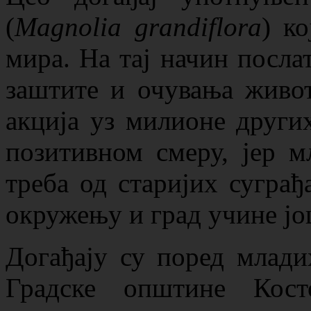
(
Magnolia grandiflora
) к
мира. На тај начин посла
заштите и очувања живот
акција уз милионе други
позитивном смеру, јер м
треба од старијих сугра
окружењу и град учине ј
Догађају су поред млади
Градске општине Кост