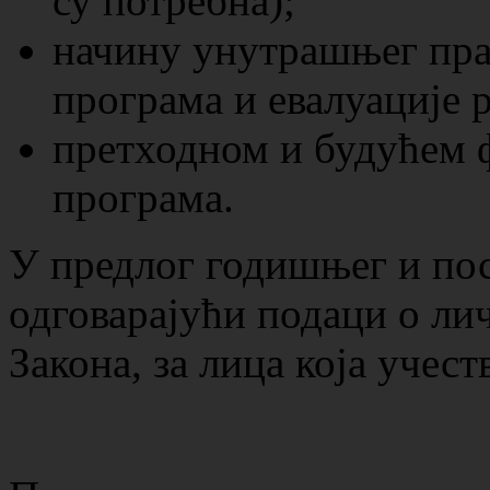
су потребна);
начину унутрашњег пра
програма и евалуације р
претходном и будућем
програма.
У предлог годишњег и пос
одговарајући подаци о лич
Закона, за лица која учест