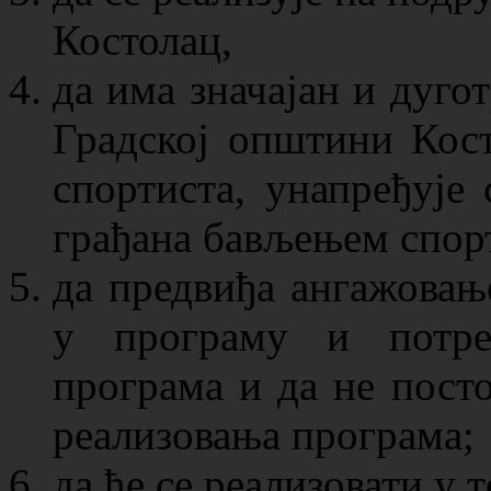
Костолац,
да има значајан и дугот
Градској општини Кост
спортиста, унапређује 
грађана бављењем спорт
да предвиђа ангажовање
у програму и потреб
програма и да не пост
реализовања програма;
да ће се реализовати у 