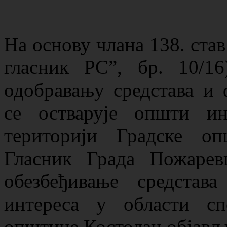
Нa oснoву члaнa 138. став
гласник РС”, бр. 10/1
одобравању средстава и
се остварује општи и
територији Градске о
Гласник Града Пожаревц
обезбеђивање средстав
интереса у области сп
општине Костолац објављ