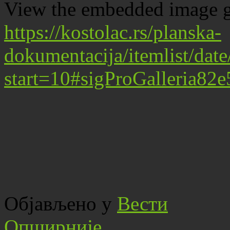
View the embedded image ga
https://kostolac.rs/planska-
dokumentacija/itemlist/dat
start=10#sigProGalleria82
Објављено у
Вести
Опширније...