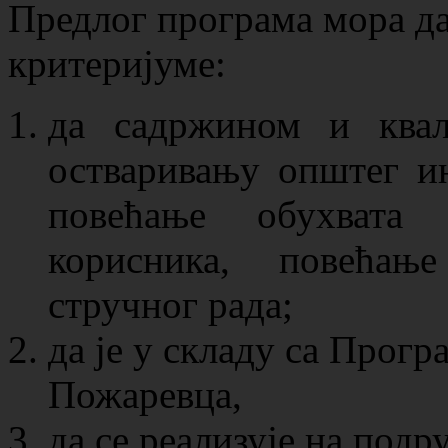
Предлог програма мора да
критеријуме:
да садржином и ква
остваривању општег ин
повећање обухвата 
корисника, повећањ
стручног рада;
да је у складу са Прогр
Пожаревца,
да се реализује на под