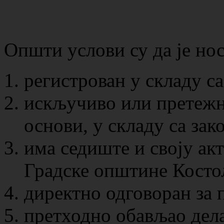
Општи услови су да је но
регистрован у складу са
искључиво или претежн
основи, у складу са зак
има седиште и своју ак
Градске општине Косто
директно одговоран за 
претходно обављао дела