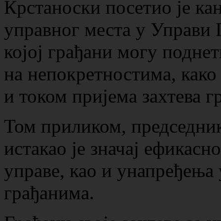
Крстаноски посетио је ка
управног места у Управи 
којој грађани могу поднет
на непокретностима, како
и током пријема захтева г
Том приликом, председни
истакао је значај ефикасн
управе, као и унапређења 
грађанима.