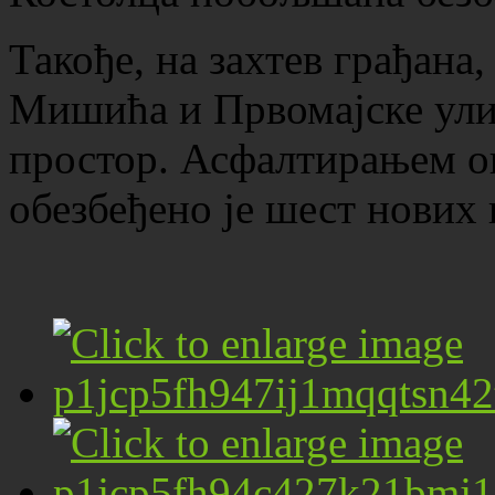
Такође, на захтев грађана
Мишића и Првомајске ули
простор. Асфалтирањем о
обезбеђено је шест нових 