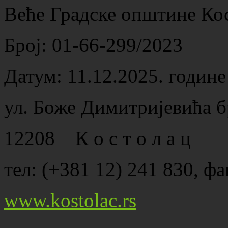
Веће Градске општине Ко
Број: 01-66-299/2023
Датум: 11.12.2025. године
ул. Боже Димитријевића б
12208 К о с т о л а ц
тел: (+381 12) 241 830, фа
www.kostolac.rs