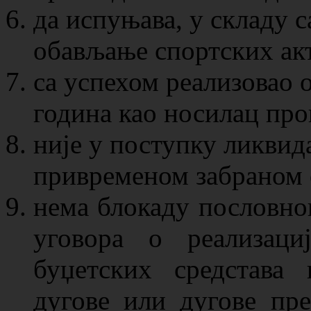
да испуњава, у складу с
обављање спортских акт
са успехом реализовао 
година као носилац про
није у поступку ликвида
привременом забраном 
нема блокаду пословно
уговора о реализаци
буџетских средстава
дугове или дугове пре