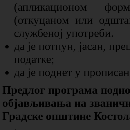
(апликационом фор
(откуцаном или одшта
службеној употреби.
да је потпун, јасан, пр
податке;
да је поднет у прописан
Предлог програма поднос
објављивања
на званичн
Градске општине Костол