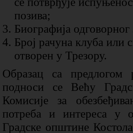
се потврђује испуњеност
позива;
Биографија одговорног 
Број рачуна клуба или с
отворен у Трезору.
Образац са предлогом 
подноси се Већу Градс
Комисијe за обезбеђива
потреба и интереса у о
Градске општине Костолац