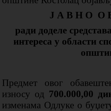
Ј А В Н О О 
ради доделе
средстав
интереса
у области сп
општи
Предмет овог обавеште
износу од
700.000,00 ди
изменама Одлуке о буџет