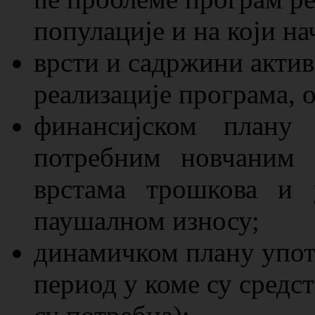
популације и на који н
врсти и садржини актив
реализације програма, 
финансијском плану 
потребним новчаним 
врстама трошкова и 
паушалном износу;
динамичком плану упот
период у коме су средст