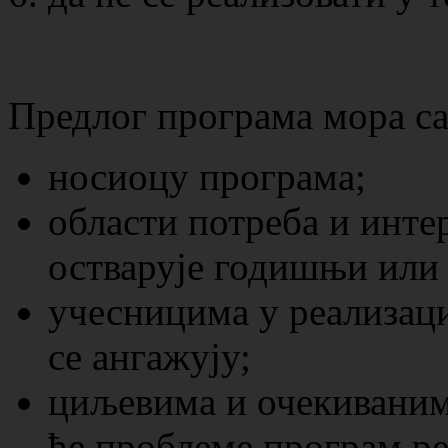
Предлог програма мора са
носиоцу програма;
области потреба и интер
остварује годишњи или
учесницима у реализаци
се ангажују;
циљевима и очекиваним
ће проблеме програм р