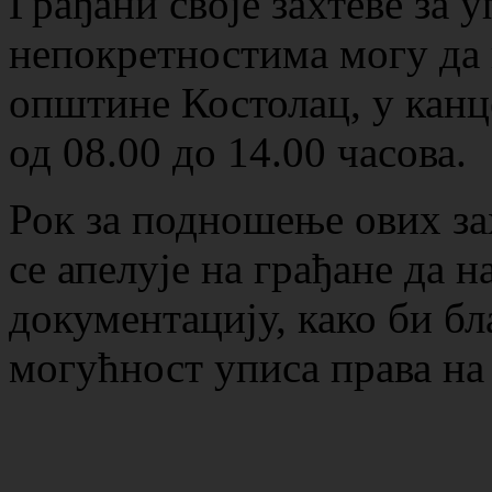
Грађани своје захтеве за у
непокретностима могу да 
општине Костолац, у канц
од 08.00 до 14.00 часова.
Рок за подношење ових зах
се апелује на грађане да 
документацију, како би б
могућност уписа права на