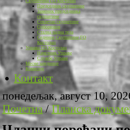
Скупштина ГО Костолац
Председник скупштине
Заменик председника
скупштине
Секретар скупштине
Одборници
Стална радна тела
Седнице Скупштине ГО
Костолац
Управа ГО Костолац
Начелник Управе
Службе Управе
Месне заједнице
Комисије
Контакт
понедељак, август 10, 202
Почетна
/
Планска докуме
Чланци поређани по