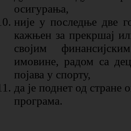
осигурања,
није у последње две 
кажњен за прекршај ил
својим финансијски
имовине, радом са де
појава у спорту,
да је поднет од стране
програма.