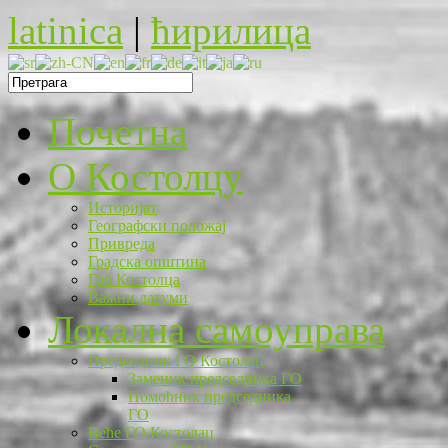
latinica
|
ћирилица
Почетна
O Костолцу
Историјат
Географски положај
Привреда
Градска општина
Грб Костолца
Важни датуми
Локална самоуправа
Председник ГО Костолац
Заменик председника ГО
Помоћник председника
ГО
Веће ГО Костолац