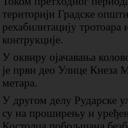
Током претходног периода
територији Градске општи
рехабилитацију тротоара 
контрукције.
У оквиру ојачавања колов
је први део Улице Кнеза 
метара.
У другом делу Рударске у
су на проширењу и уређењ
Костолца побољшана безб