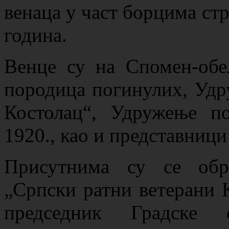
венаца у част борцима ст
година.
Венце су на Спомен-обе
породица погинулих, Удр
Костолац“, Удружење п
1920., као и представниц
Присутнима су се обр
„Српски ратни ветерани 
председник Градске 