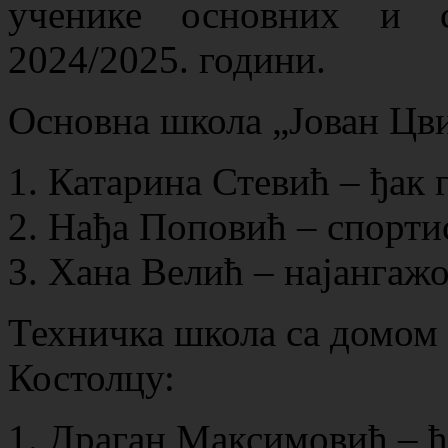
ученике основних и 
2024/2025. години.
Основна школа „Јован Цви
Катарина Стевић – ђак 
Нађа Поповић – спортис
Хана Велић – најангажо
Техничка школа са домом 
Костолцу:
Драган Максимовић – ђа