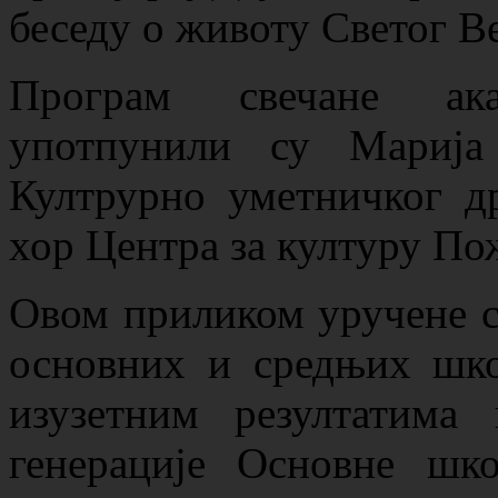
беседу о животу Светог В
Програм свечане ака
употпунили су Марија
Култрурно уметничког 
хор Центра за културу По
Овом приликом уручене с
основних и средњих шко
изузетним резултатима
генерације Основне шк