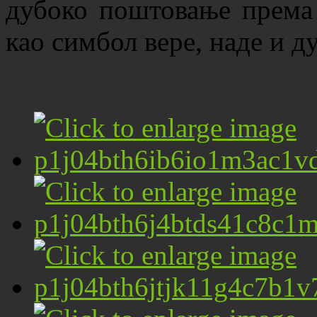
дубоко поштовање према 
као симбол вере, наде и д