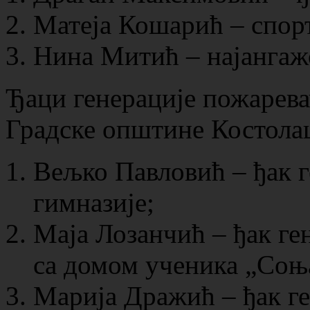
Матеја Кошарић – спорт
Нина Митић – најангаж
Ђаци генерације пожарева
Градске општине Костола
Вељко Павловић – ђак 
гимназије;
Маја Лозанчић – ђак г
са домом ученика „Соњ
Марија Дражић – ђак ге