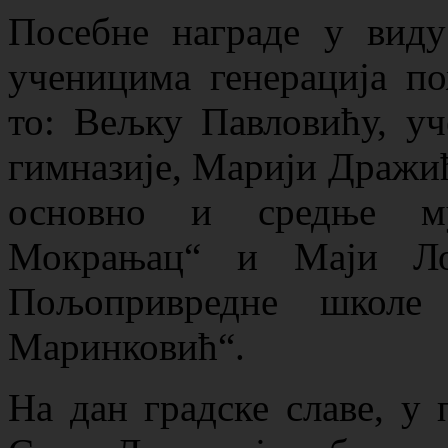
Посебне награде у виду
ученицима генерација п
то: Вељку Павловићу, уч
гимназије, Марији Дражић
основно и средње му
Мокрањац“ и Маји Лоз
Пољопривредне школе
Маринковић“.
На дан градске славе, у 