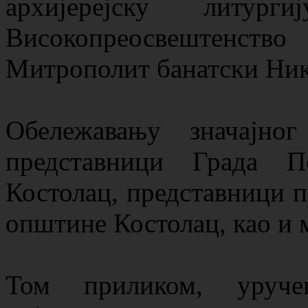
архијерејску литу
Високопреосвештенст
Митрополит банатски Ник
Обележавању значајног
представници Града П
Костолац, представници п
општине Костолац, као и
Том приликом, уруче