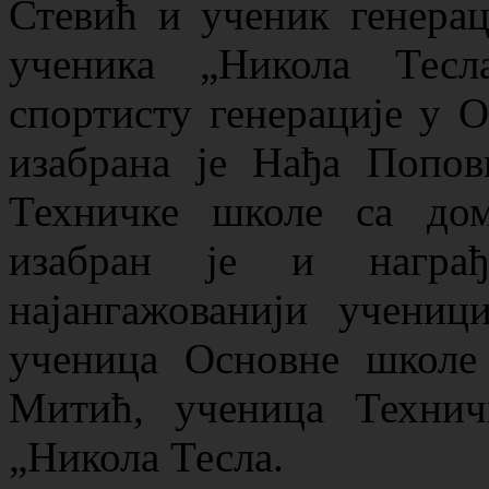
Стевић и ученик генера
ученика „Никола Тесл
спортисту генерације у 
изабрана је Нађа Попов
Техничке школе са до
изабран је и награ
најангажованији учениц
ученица Основне школе
Митић, ученица Техни
„Никола Тесла.