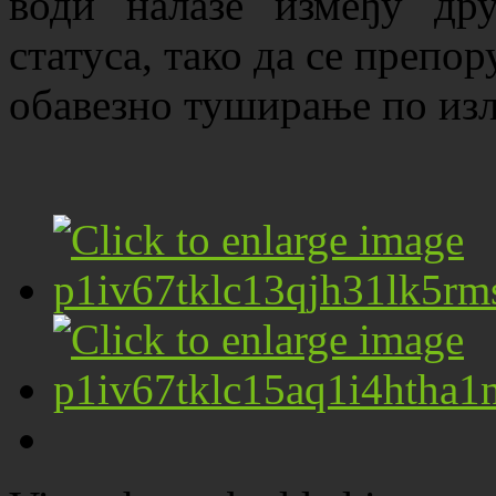
води налазе између др
статуса, тако да се препор
обавезно туширање по изл