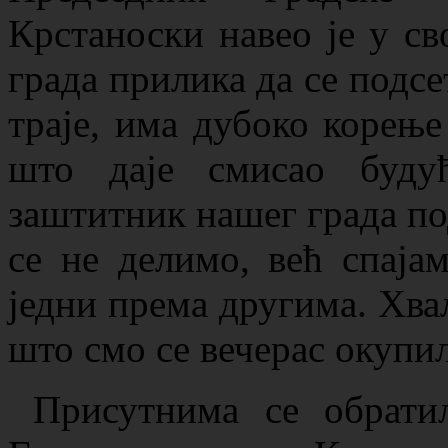
Крстаноски навео је у св
града прилика да се подс
траје, има дубоко корењ
што даје смисао буду
заштитник нашег града под
се не делимо, већ спаја
једни према другима. Хвал
што смо се вечерас окупил
Присутнима се обрати