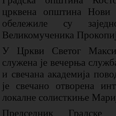
црквена општина Нови 
обележиле су зајед
Великомученика Прокопиј
У Цркви Светог Макси
служена је вечерња служба
и свечана академија пово
је свечано отворена и
локалне солисткиње Мари
Председник Градске