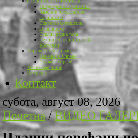
Скупштина ГО Костолац
Председник скупштине
Заменик председника
скупштине
Секретар скупштине
Одборници
Стална радна тела
Седнице Скупштине ГО
Костолац
Управа ГО Костолац
Начелник Управе
Службе Управе
Месне заједнице
Комисије
Контакт
субота, август 08, 2026
Почетна
/
ВИДЕО ГАЛЕР
Чланци поређани по 