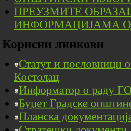
ПРЕУЗМИТЕ ОБРАЗА
ИНФОРМАЦИЈАМА ОД
Корисни линкови
Статут и пословници 
Костолац
Информатор о раду ГО
Буџет Градске општин
Планска документациј
Стратешки документи