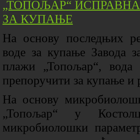
На основу последњих ре
воде за купање Завода з
плажи „Топољар“, вода
препоручити за купање и 
На основу микробиолошк
„Топољар“ у Костол
микробиолошки параметр