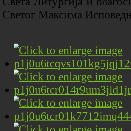
Света Литургија и благос
Светог Максима Исповедн