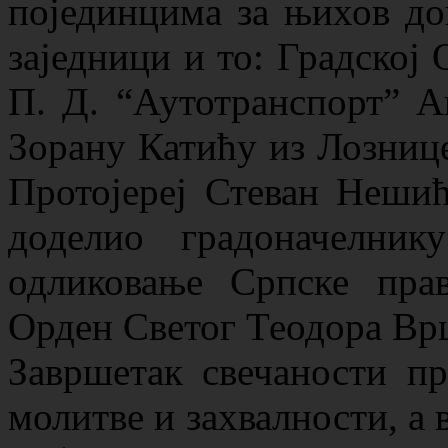
појединцима за њихов до
заједници и то: Градској
П. Д. “Аутотранспорт” 
Зорану Катићу из Лозниц
Протојереј Стеван Нешић
доделио градоначелни
одликовање Српске прав
Орден Светог Теодора Вр
Завршетак свечаности пр
молитве и захвалности, а 