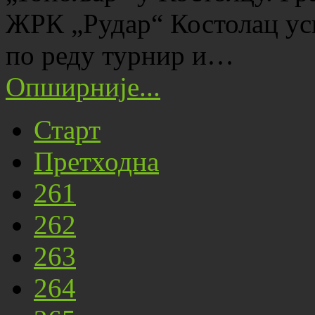
ЖРК „Рудар“ Костолац ус
по реду турнир и…
Опширније...
Старт
Претходна
261
262
263
264