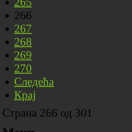
265
266
267
268
269
270
Следећа
Крај
Страна 266 од 301