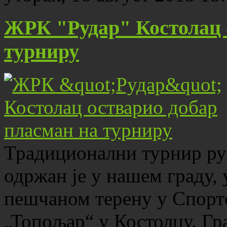
ЖРК "Рудар" Костолац 
турниру
Традиционални турнир рук
одржан је у нашем граду, у
пешчаном терену у Спорт
„Топољар“ у Костолцу. Гр