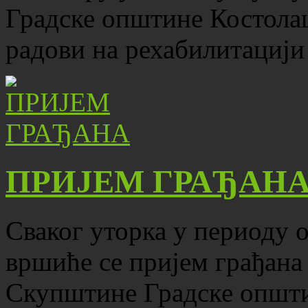
Градске општине Костола
радови на рехабилитацији
ПРИЈЕМ ГРАЂАН
Сваког уторка у периоду о
вршиће се пријем грађана
Скупштине Градске општ