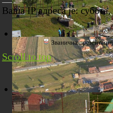
Ваша IP адреса је:
субота,
Званична презентац
Плажа "Топољар" - Поглед са торња
Scroll to top
Плажа "Топољар" - Поглед из ваздуха