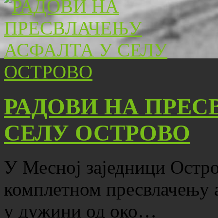
РАДОВИ НА ПРЕС
СЕЛУ ОСТРОВО
У Месној заједници Остро
комплетном пресвлачењу 
у дужини од око…