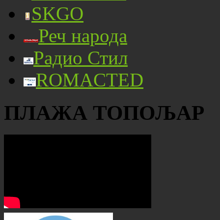
SKGO
Реч народа
Радио Стил
ROMACTED
ПЛАЖА ТОПОЉАР