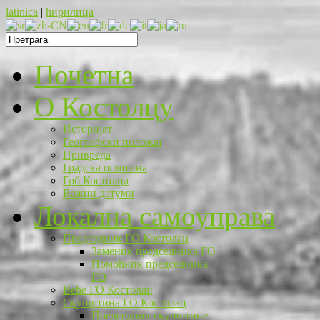
latinica
|
ћирилица
Почетна
O Костолцу
Историјат
Географски положај
Привреда
Градска општина
Грб Костолца
Важни датуми
Локална самоуправа
Председник ГО Костолац
Заменик председника ГО
Помоћник председника
ГО
Веће ГО Костолац
Скупштина ГО Костолац
Председник скупштине