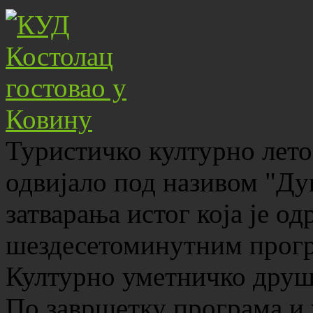
Туристичко културно лето
одвијало под називом "Дун
затварања истог која је од
шездесетоминутним прогр
Културно уметничко друшт
По завршетку програма и