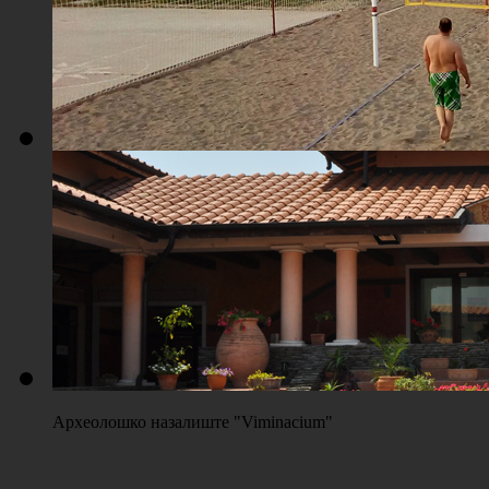
Плажа "Топољар" - Терени на песку
Археолошко назалиште "Viminacium"