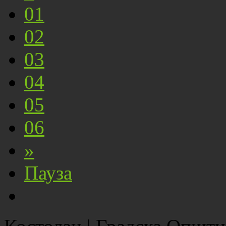
01
02
03
04
05
06
»
Пауза