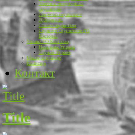
Заменик председника
скупштине
Секретар скупштине
Одборници
Стална радна тела
Седнице Скупштине ГО
Костолац
Управа ГО Костолац
Начелник Управе
Службе Управе
Месне заједнице
Комисије
Контакт
Title