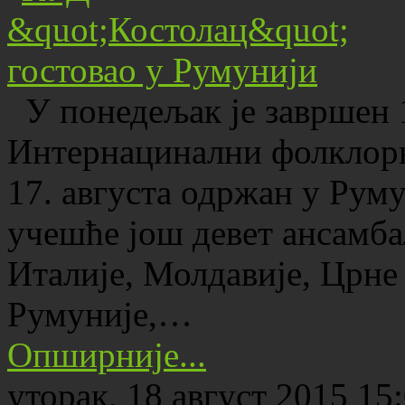
У понедељак је завршен 1
Интернацинални фолклорни
17. августа одржан у Руму
учешће још девет ансамбал
Италије, Молдавије, Црне 
Румуније,…
Опширније...
уторак, 18 август 2015 15