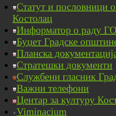
Статут и пословници 
Костолац
Информатор о раду ГО
Буџет Градске општин
Планска документациј
Стратешки документи
Службени гласник Гра
Важни телефони
Центар за културу Кос
Viminacium