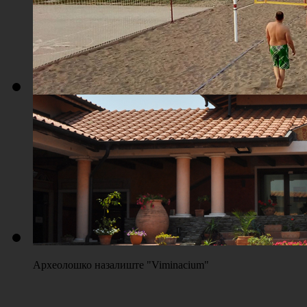
Плажа "Топољар" - Терени на песку
Археолошко назалиште "Viminacium"