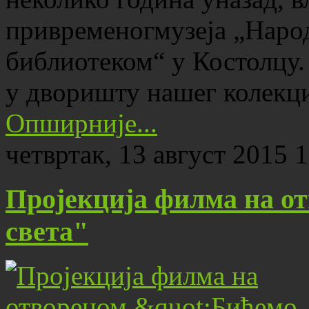
привременогмузеја „Народ
библиотеком“ у Костолцу. 
у дворишту нашег колекц
Опширније...
четвртак, 13 август 2015 
Пројекција филма на о
света"