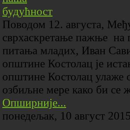
Поводом 12. августа, Међ
сврхаскретање пажње на п
питања младих, Иван Сави
општине Костолац је истак
општине Костолац улаже 
озбиљне мере како би се
Опширније...
понедељак, 10 август 2015