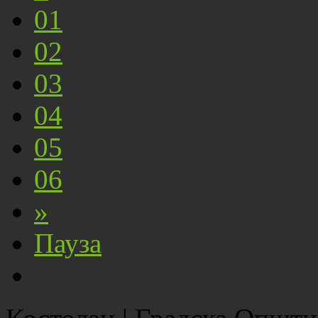
01
02
03
04
05
06
»
Пауза