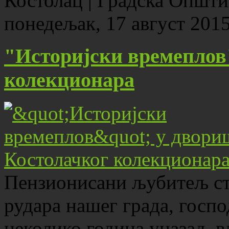
Костолац | Градска Општ
понедељак, 17 август 2015
"Историјски времеплов
колекционара
Пензионисани љубитељ ста
рудара нашег града, госп
неколико година уназад, в