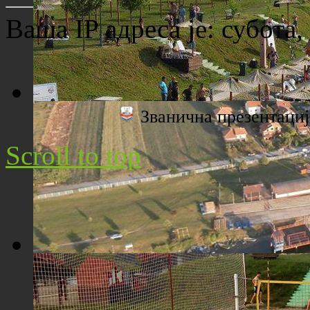
Ваша IP адреса је:
субота,
Званична презентац
Плажа "Топољар" - Поглед са торња
Scroll to top
Плажа "Топољар" - Поглед из ваздуха