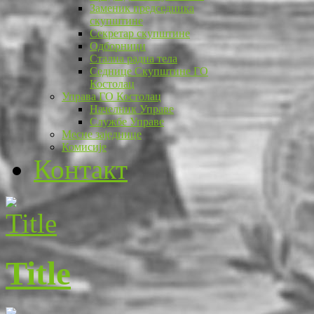
Заменик председника
скупштине
Секретар скупштине
Одборници
Стална радна тела
Седнице Скупштине ГО
Костолац
Управа ГО Костолац
Начелник Управе
Службе Управе
Месне заједнице
Комисије
Контакт
Title