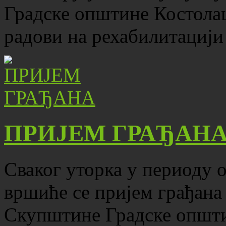
Градске општине Костола
радови на рехабилитацији
ПРИЈЕМ ГРАЂАН
Сваког уторка у периоду о
вршиће се пријем грађана
Скупштине Градске општ