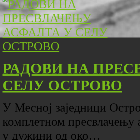
РАДОВИ НА ПРЕС
СЕЛУ ОСТРОВО
У Месној заједници Остро
комплетном пресвлачењу 
у дужини од око…