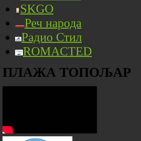
SKGO
Реч народа
Радио Стил
ROMACTED
ПЛАЖА ТОПОЉАР