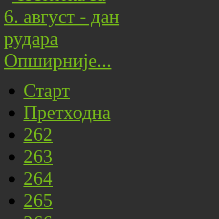
Опширније...
Старт
Претходна
262
263
264
265