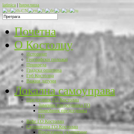
latinica
|
ћирилица
Почетна
O Костолцу
Историјат
Географски положај
Привреда
Градска општина
Грб Костолца
Важни датуми
Локална самоуправа
Председник ГО Костолац
Заменик председника ГО
Помоћник председника
ГО
Веће ГО Костолац
Скупштина ГО Костолац
Председник скупштине