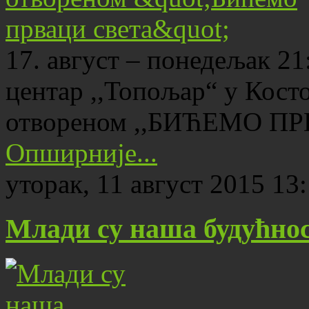
17. август – понедељак 2
центар ,,Топољар“ у Кост
отвореном ,,БИЋЕМО ПР
Опширније...
уторак, 11 август 2015 13
Млади су наша будућно