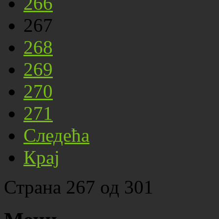
266
267
268
269
270
271
Следећа
Крај
Страна 267 од 301