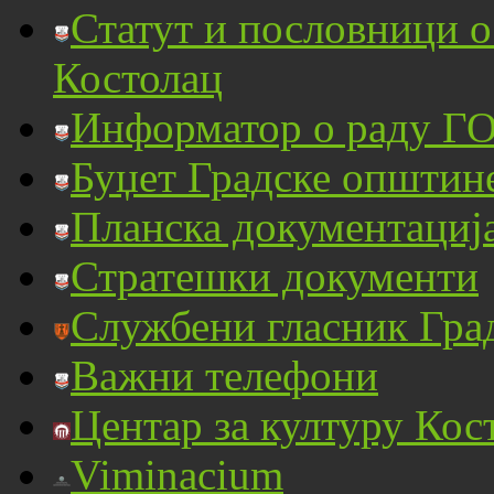
Статут и пословници 
Костолац
Информатор о раду ГО
Буџет Градске општин
Планска документациј
Стратешки документи
Службени гласник Гра
Важни телефони
Центар за културу Кос
Viminacium