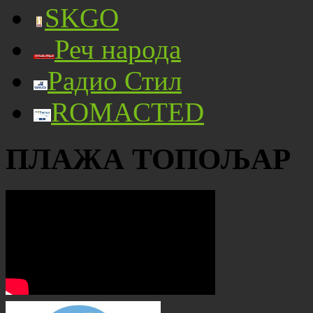
SKGO
Реч народа
Радио Стил
ROMACTED
ПЛАЖА ТОПОЉАР