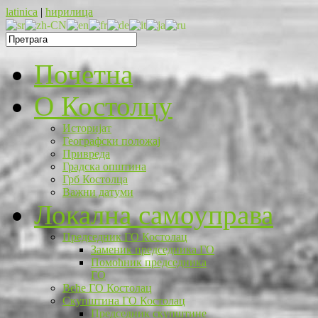
latinica
|
ћирилица
Почетна
O Костолцу
Историјат
Географски положај
Привреда
Градска општина
Грб Костолца
Важни датуми
Локална самоуправа
Председник ГО Костолац
Заменик председника ГО
Помоћник председника
ГО
Веће ГО Костолац
Скупштина ГО Костолац
Председник скупштине