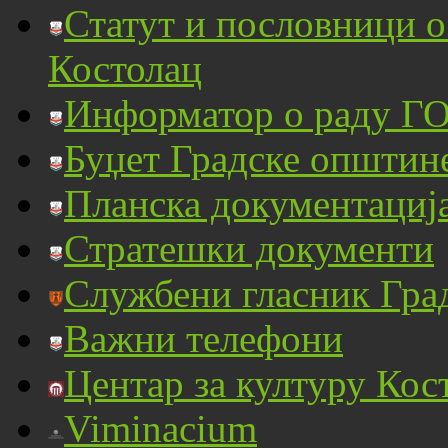
Статут и пословници 
Костолац
Информатор о раду ГО
Буџет Градске општин
Планска документациј
Стратешки документи
Службени гласник Гра
Важни телефони
Центар за културу Кос
Viminacium