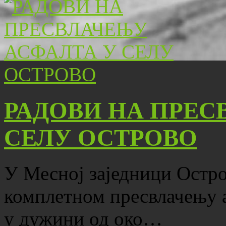
РАДОВИ НА ПРЕС
СЕЛУ ОСТРОВО
У Месној заједници Остро
комплетном пресвлачењу 
у дужини од око…