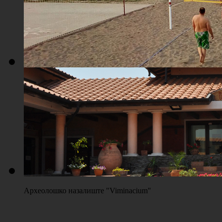
Плажа "Топољар" - Терени на песку
Археолошко назалиште "Viminacium"