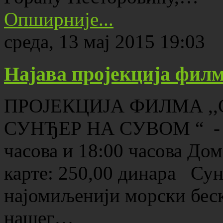
Опширније...
среда, 13 мај 2015 19:03
Најава пројекција фил
ПРОЈЕКЦИЈА ФИЛМА ,,
СУНЂЕР НА СУВОМ “ - 3Д 
часова и 18:00 часова До
карте: 250,00 динара Су
најомиљенији морски бес
нашег…