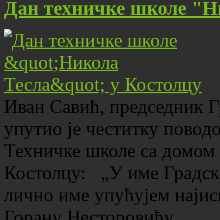
Дан техничке школе "Н
Иван Савић, председник Г
упутио је честитку повод
Техничке школе са домом 
Костолцу: „У име Градске
лично име упућујем најис
Горану Несторовићу,…