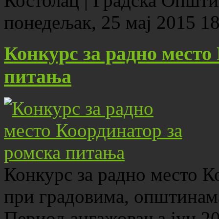
Костолац | Градска Општ
понедељак, 25 мај 2015 1
Конкурс за радно место
питања
Конкурс за радно место К
при градовима, општинам
Период ангажовања јун 20