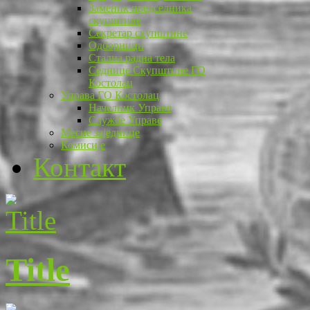
Заменик председника
скупштине
Секретар скупштине
Одборници
Стална радна тела
Седнице Скупштине ГО
Костолац
Управа ГО Костолац
Начелник Управе
Службе Управе
Месне заједнице
Комисије
Контакт
Title