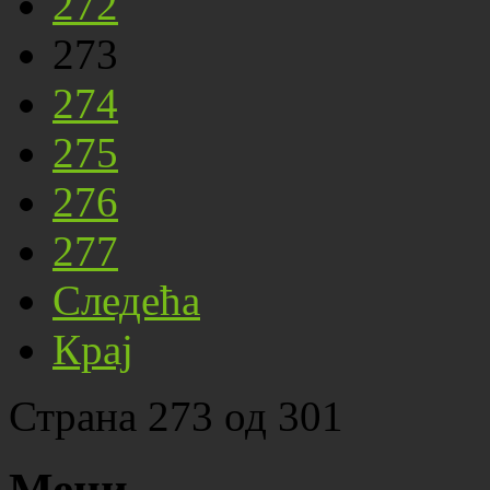
272
273
274
275
276
277
Следећа
Крај
Страна 273 од 301
Мени