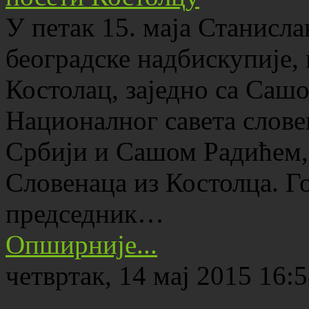
У петак 15. маја Станисла
београдске надбискупије,
Костолац, заједно са Саш
Националног савета слов
Србији и Сашом Радићем
Словенаца из Костолца. Го
председник…
Опширније...
четвртак, 14 мај 2015 16: