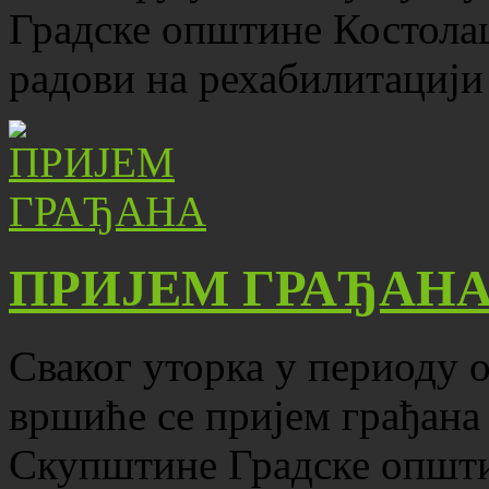
Градске општине Костола
радови на рехабилитацији
ПРИЈЕМ ГРАЂАН
Сваког уторка у периоду о
вршиће се пријем грађана
Скупштине Градске општ