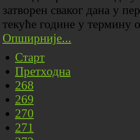
затворен сваког дана у пер
текуће године у термину 
Опширније...
Старт
Претходна
268
269
270
271