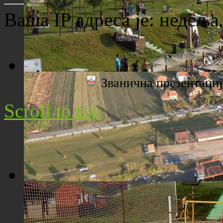
Ваша IP адреса је:
недеља,
Званична презентац
Плажа "Топољар" - Поглед са торња
Scroll to top
Плажа "Топољар" - Поглед из ваздуха