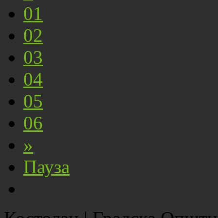
01
02
03
04
05
06
»
Пауза