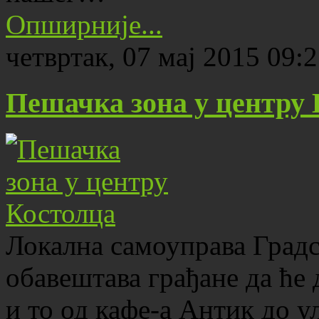
Опширније...
четвртак, 07 мај 2015 09:
Пешачка зона у центру 
Локална самоуправа Град
обавештава грађане да ће
и то од кафе-а Антик до 