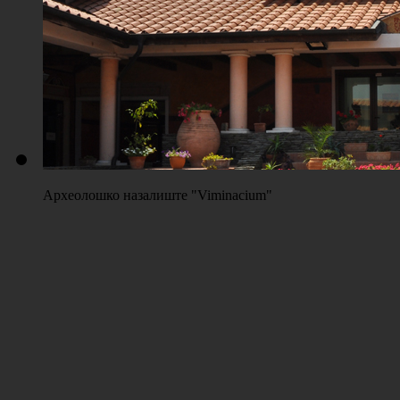
Археолошко назалиште "Viminacium"