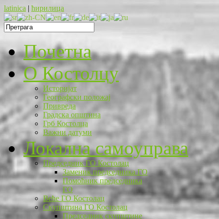
latinica
|
ћирилица
Почетна
O Костолцу
Историјат
Географски положај
Привреда
Градска општина
Грб Костолца
Важни датуми
Локална самоуправа
Председник ГО Костолац
Заменик председника ГО
Помоћник председника
ГО
Веће ГО Костолац
Скупштина ГО Костолац
Председник скупштине