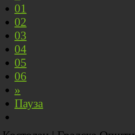
01
02
03
04
05
06
»
Пауза