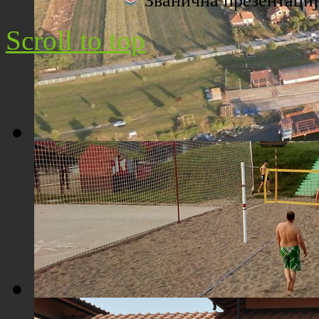
Званична презентац
Плажа "Топољар" - Поглед са торња
Scroll to top
Плажа "Топољар" - Поглед из ваздуха
Плажа "Топољар" - Терени на песку