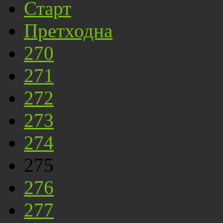
Старт
Претходна
270
271
272
273
274
275
276
277