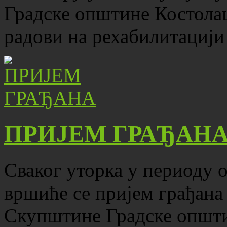
Градске општине Костола
радови на рехабилитацији
ПРИЈЕМ ГРАЂАН
Сваког уторка у периоду о
вршиће се пријем грађана
Скупштине Градске општ