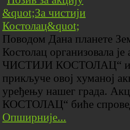
Поводом Дана планете Зе
Костолац организовала ј
ЧИСТИЈИ КОСТОЛАЦ“ и по
прикључе овој хуманој ак
уређењу нашег града. А
КОСТОЛАЦ“ биће спроведе
Опширније...