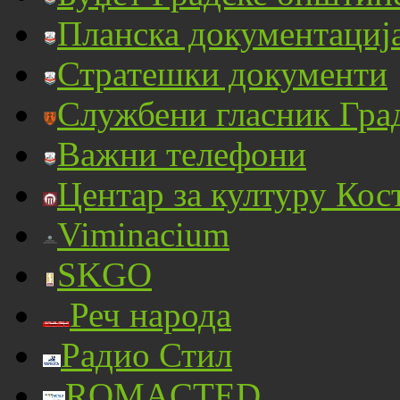
Планска документациј
Стратешки документи
Службени гласник Гра
Важни телефони
Центар за културу Кос
Viminacium
SKGO
Реч народа
Радио Стил
ROMACTED