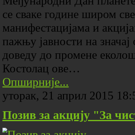
Међународни Дан планете 
се сваке године широм св
манифестацијама и акција
пажњу јавности на значај
доведу до промене еколош
Костолац ове…
Опширније...
уторак, 21 април 2015 18:
Позив за акцију "За чи