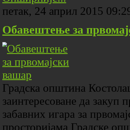
петак, 24 април 2015 09:2
Обавештење за првомај
Градска општина Костолац
заинтересоване да закуп п
забавних игара за првома
просторијама Градске опш