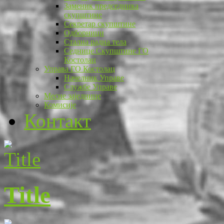
Заменик председника
скупштине
Секретар скупштине
Одборници
Стална радна тела
Седнице Скупштине ГО
Костолац
Управа ГО Костолац
Начелник Управе
Службе Управе
Месне заједнице
Комисије
Контакт
Title