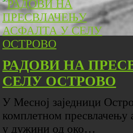
РАДОВИ НА ПРЕС
СЕЛУ ОСТРОВО
У Месној заједници Остро
комплетном пресвлачењу 
у дужини од око…